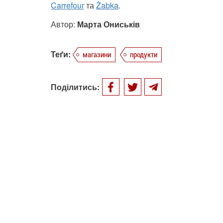
Carrefour
та
Żabka
.
Автор:
Марта Ониськів
Теґи:
магазини
продукти
Поділитись: