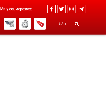
Ми у соцмережах:
UA