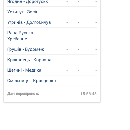
Ягодин - Дорогуськ
-
-
-
Устилуг - Зосін
-
-
-
Угринiв - Долгобичув
-
-
-
Рава-Руська -
-
-
-
Хребенне
Грушів - Будомеж
-
-
-
Краковець - Корчова
-
-
-
Шегині - Медика
-
-
-
Смільниця - Кросценко
-
-
-
Дані перевірено о:
15:56:48