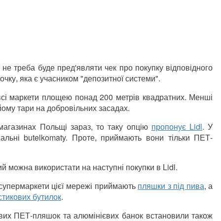
 не треба буде пред'являти чек про покупку відповідного
очку, яка є учасником "депозитної системи".
 всі маркети площею понад 200 метрів квадратних. Менші
ому тари на добровільних засадах.
магазинах Польщі зараз, то таку опцію
пропонує Lidl
. У
альні butelkomaty. Проте, приймають вони тільки ПЕТ-
й можна використати на наступні покупки в Lidl.
, супермаркети цієї мережі приймають
пляшки з під пива
, а
стикових бутилок
.
ових ПЕТ-пляшок та алюмінієвих банок встановили також