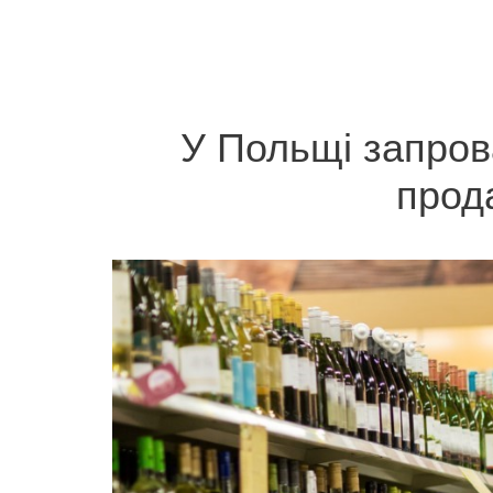
У Польщі запров
прод