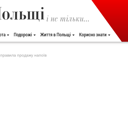
Польщі
і не тільки...
ота
Подорожі
Життя в Польщі
Корисно знати
 правила продажу напоїв