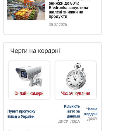
знижки до 80%:
Biedronka запустила
шалені знижки на
продукти
30.07.2026
Черги на кордоні
Онлайн камери
Час очікування
Кількість
Час на
Пункт пропуску
авто за
кордоні
Виїзд з України
даними
ДФСУ
ДПСУ
ЛОДА