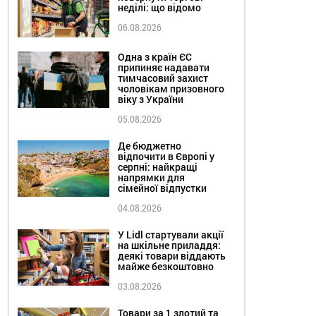
неділі: що відомо
06.08.2026
Одна з країн ЄС
припиняє надавати
тимчасовий захист
чоловікам призовного
віку з України
05.08.2026
Де бюджетно
відпочити в Європі у
серпні: найкращі
напрямки для
сімейної відпустки
04.08.2026
У Lidl стартували акції
на шкільне приладдя:
деякі товари віддають
майже безкоштовно
03.08.2026
Товари за 1 злотий та