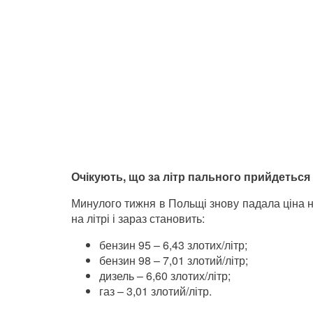
Очікують, що за літр пального прийдеться 
Минулого тижня в Польщі знову падала ціна 
на літрі і зараз становить:
бензин 95 – 6,43 злотих/літр;
бензин 98
–
7,01 злотий/літр;
дизель
–
6,60 злотих/літр;
газ
–
3,01 злотий/літр.