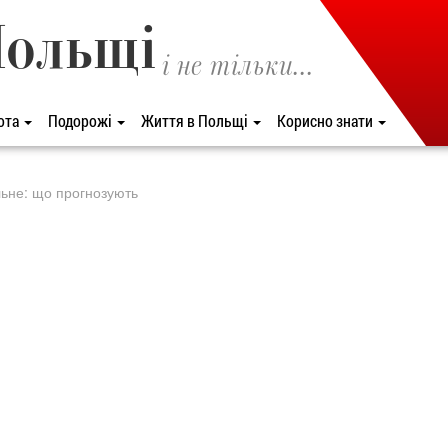
Польщі
і не тільки...
ота
Подорожі
Життя в Польщі
Корисно знати
льне: що прогнозують