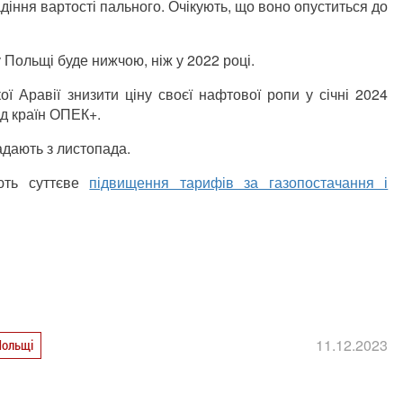
діння вартості пального.
Очікують, що воно опуститься до
 Польщі буде нижчою, ніж у 2022 році.
ї Аравії знизити ціну своєї нафтової ропи у січні 2024
д країн ОПЕК+.
адають з листопада.
ують суттєве
підвищення тарифів за газопостачання і
11.12.2023
Польщі