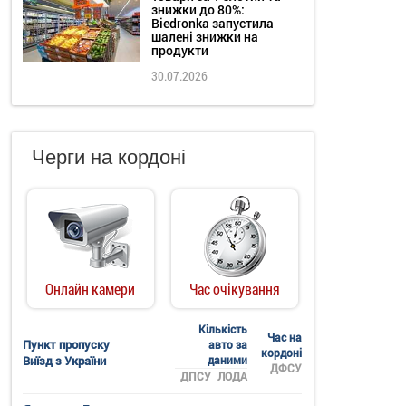
знижки до 80%:
Biedronka запустила
шалені знижки на
продукти
30.07.2026
Черги на кордоні
Онлайн камери
Час очікування
Кількість
Час на
Пункт пропуску
авто за
кордоні
Виїзд з України
даними
ДФСУ
ДПСУ
ЛОДА