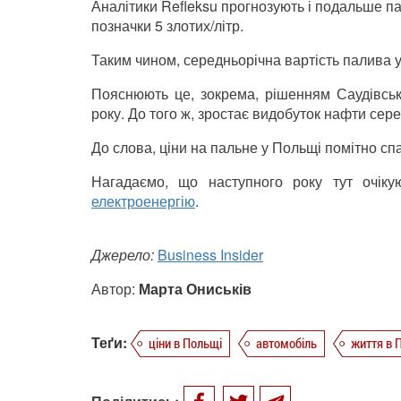
Аналітики Refleksu прогнозують і подальше па
позначки 5 злотих/літр.
Таким чином, середньорічна вартість палива у
Пояснюють це, зокрема, рішенням Саудівсько
року. До того ж,
зростає
видобуток нафти сере
До слова, ціни на пальне у Польщі помітно сп
Нагадаємо, що наступного року тут очік
електроенергію
.
Джерело:
Business Insider
Автор:
Марта Ониськів
Теґи:
ціни в Польщі
автомобіль
життя в 