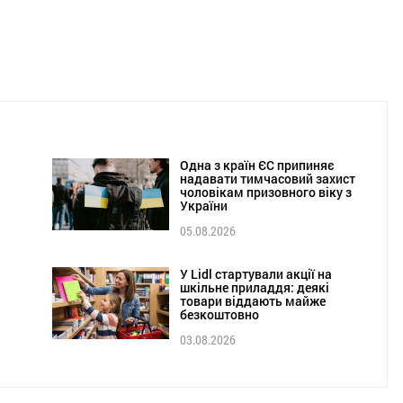
Одна з країн ЄС припиняє
надавати тимчасовий захист
чоловікам призовного віку з
України
05.08.2026
У Lidl стартували акції на
шкільне приладдя: деякі
товари віддають майже
безкоштовно
03.08.2026