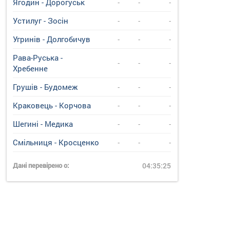
Ягодин - Дорогуськ
-
-
-
Устилуг - Зосін
-
-
-
Угринiв - Долгобичув
-
-
-
Рава-Руська -
-
-
-
Хребенне
Грушів - Будомеж
-
-
-
Краковець - Корчова
-
-
-
Шегині - Медика
-
-
-
Смільниця - Кросценко
-
-
-
Дані перевірено о:
04:35:25