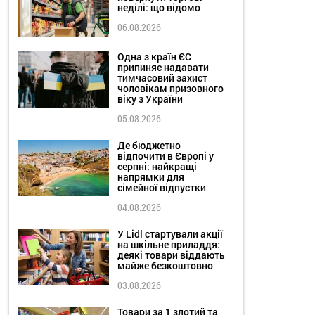
неділі: що відомо
06.08.2026
Одна з країн ЄС
припиняє надавати
тимчасовий захист
чоловікам призовного
віку з України
05.08.2026
Де бюджетно
відпочити в Європі у
серпні: найкращі
напрямки для
сімейної відпустки
04.08.2026
У Lidl стартували акції
на шкільне приладдя:
деякі товари віддають
майже безкоштовно
03.08.2026
Товари за 1 злотий та