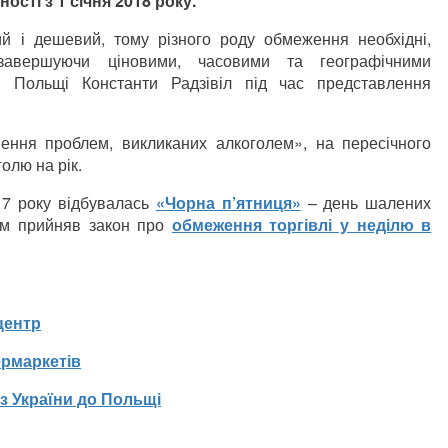
ості з 1 січня 2018 року.
ий і дешевий, тому різного роду обмеження необхідні,
авершуючи ціновими, часовими та географічними
я Польщі Константи Радзівіл під час представлення
ення проблем, викликаних алкоголем», на пересічного
олю на рік.
17 року відбувалась
«Чорна п’ятниця»
– день шалених
ейм прийняв закон про
обмеження торгівлі у неділю в
центр
ермаркетів
 з України до Польщі