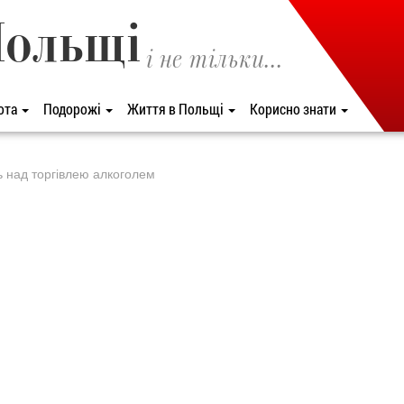
Польщі
і не тільки...
ота
Подорожі
Життя в Польщі
Корисно знати
 над торгівлею алкоголем