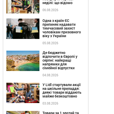
неділі: що відомо
06.08.2026
Одна з країн ЄС
припиняє надавати
тимчасовий захист
чоловікам призовного
віку з України
05.08.2026
Де бюджетно
відпочити в Європі у
серпні: найкращі
напрямки для
сімейної відпустки
04.08.2026
У Lidl стартували акції
на шкільне приладдя:
деякі товари віддають
майже безкоштовно
03.08.2026
Товари за 1 злотий та