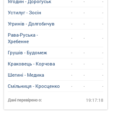
Ягодин - Дорогуськ
-
-
-
Устилуг - Зосін
-
-
-
Угринiв - Долгобичув
-
-
-
Рава-Руська -
-
-
-
Хребенне
Грушів - Будомеж
-
-
-
Краковець - Корчова
-
-
-
Шегині - Медика
-
-
-
Смільниця - Кросценко
-
-
-
Дані перевірено о:
19:17:18