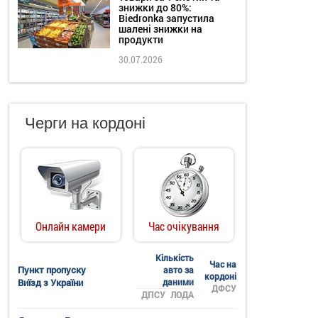
знижки до 80%:
Biedronka запустила
шалені знижки на
продукти
30.07.2026
Черги на кордоні
Онлайн камери
Час очікування
Кількість
Час на
Пункт пропуску
авто за
кордоні
Виїзд з України
даними
ДФСУ
ДПСУ
ЛОДА