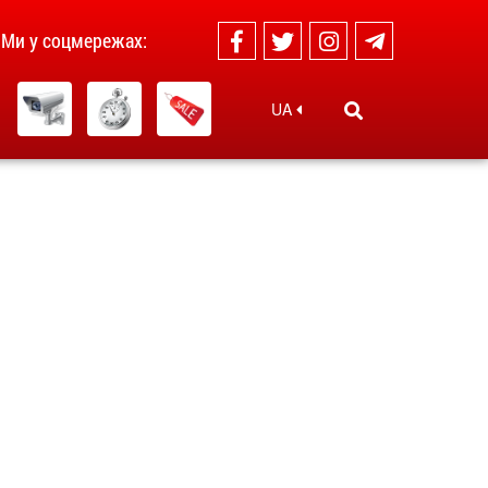
Ми у соцмережах:
UA