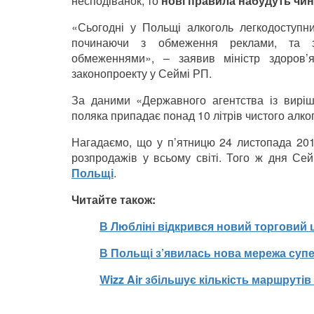
несподіванок, то
нові правила набудуть чинн
«Сьогодні у Польщі алкоголь легкодоступн
починаючи з обмеження реклами, та з
обмеженнями», – заявив міністр здоров’
законопроекту у Сеймі РП.
За даними «Державного агентства із виріш
поляка припадає понад 10 літрів чистого алког
Нагадаємо, що у п’ятницю 24 листопада 20
розпродажів у всьому світі. Того ж дня С
Польщі
.
Читайте також:
В Любліні відкрився новий торговий 
В Польщі з’явилась нова мережа суп
Wizz Air збільшує кількість маршрутів