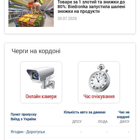
Товари за 1 злотий та знижки до
80%: Biedronka запустила шалені
знижки на продукти
30.07.2026
Черги на кордоні
Онлайн камери
Час очікування
Кількість авто за даними
Час на
Пункт пропуску
кордоні
Виїзд з України
ДПСУ
ЛОДА
ДФСУ
-
-
-
Ягодин - Дорогуськ