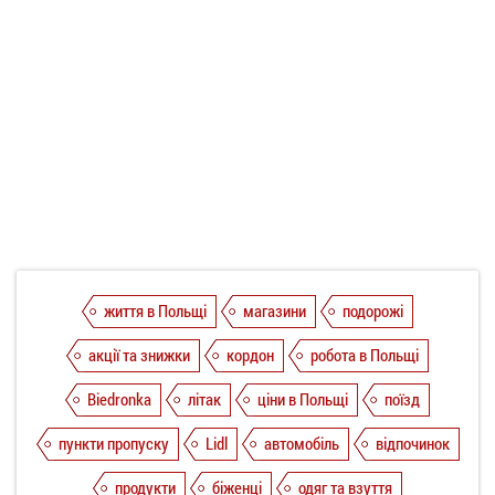
життя в Польщі
магазини
подорожі
акції та знижки
кордон
робота в Польщі
Biedronka
літак
ціни в Польщі
поїзд
пункти пропуску
Lidl
автомобіль
відпочинок
продукти
біженці
одяг та взуття