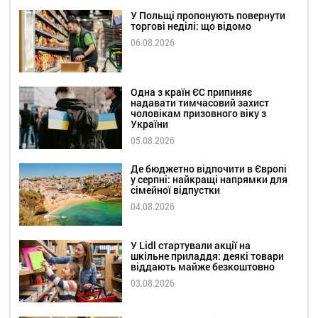
У Польщі пропонують повернути
торгові неділі: що відомо
06.08.2026
Одна з країн ЄС припиняє
надавати тимчасовий захист
чоловікам призовного віку з
України
05.08.2026
Де бюджетно відпочити в Європі
у серпні: найкращі напрямки для
сімейної відпустки
04.08.2026
У Lidl стартували акції на
шкільне приладдя: деякі товари
віддають майже безкоштовно
03.08.2026