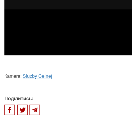
Кamera:
Sluzby Celnej
Поділитись: