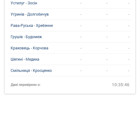
-
-
-
Устилуг - Зосін
-
-
-
Угринiв - Долгобичув
-
-
-
Рава-Руська - Хребенне
-
-
-
Грушів - Будомеж
-
-
-
Краковець - Корчова
-
-
-
Шегині - Медика
-
-
-
Смільниця - Кросценко
10:35:46
Дані перевірено о: