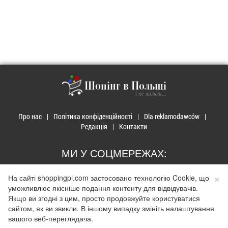
Шопінг в Польщі
і не тільки...
Про нас
Політика конфіденційності
Dla reklamodawców
Редакція
Контакти
МИ У СОЦМЕРЕЖАХ:
×
На сайті shoppingpl.com застосовано технологію Cookie, що
уможливлює якісніше подання контенту для відвідувачів.
Якщо ви згодні з цим, просто продовжуйте користуватися
сайтом, як ви звикли. В іншому випадку змініть налаштування
© 2026 Закупи в Польщі. Developed by
Realnet.cf
.
Depositphotos
Використання матеріалів допускається лише за наявності активного
вашого веб-переглядача.
гіперпосилання на сайт
shoppingpl.com