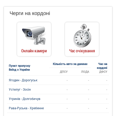
Черги на кордоні
Онлайн камери
Час очікування
Кількість авто за даними
Час на
Пункт пропуску
кордоні
Виїзд з України
ДПСУ
ЛОДА
ДФСУ
-
-
-
Ягодин - Дорогуськ
-
-
-
Устилуг - Зосін
-
-
-
Угринiв - Долгобичув
-
-
-
Рава-Руська - Хребенне