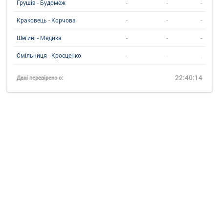
-
-
-
Грушів - Будомеж
-
-
-
Краковець - Корчова
-
-
-
Шегині - Медика
-
-
-
Смільниця - Кросценко
22:40:14
Дані перевірено о: