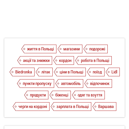
життя в Польщі
магазини
подорожі
акції та знижки
кордон
робота в Польщі
Biedronka
літак
ціни в Польщі
поїзд
Lidl
пункти пропуску
автомобіль
відпочинок
продукти
біженці
одяг та взуття
черги на кордоні
зарплата в Польщі
Варшава