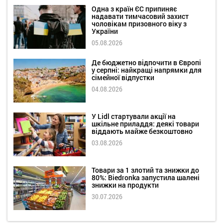
Одна з країн ЄС припиняє
надавати тимчасовий захист
чоловікам призовного віку з
України
05.08.2026
Де бюджетно відпочити в Європі
у серпні: найкращі напрямки для
сімейної відпустки
04.08.2026
У Lidl стартували акції на
шкільне приладдя: деякі товари
віддають майже безкоштовно
03.08.2026
Товари за 1 злотий та знижки до
80%: Biedronka запустила шалені
знижки на продукти
30.07.2026