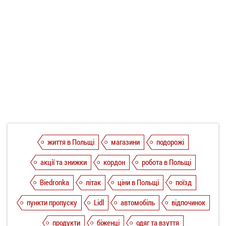
життя в Польщі
магазини
подорожі
акції та знижки
кордон
робота в Польщі
Biedronka
літак
ціни в Польщі
поїзд
пункти пропуску
Lidl
автомобіль
відпочинок
продукти
біженці
одяг та взуття