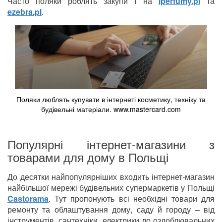
Часто поляки роблять закупи і на
iperfumy.pl
та
ezebra.pl
.
Поляки люблять купувати в інтернеті косметику, техніку та
будівельні матеріали. www.mastercard.com
Популярні інтернет-магазини з
товарами для дому в Польщі
До десятки найпопулярніших входить інтернет-магазин
найбільшої мережі будівельних супермаркетів у Польщі
Castorama
. Тут пропонують всі необхідні товари для
ремонту та облаштування дому, саду й городу – від
інструментів, сантехніки, електрики до оздоблювальних