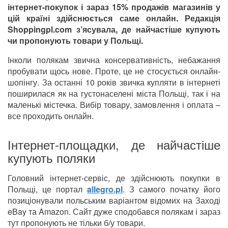
інтернет-покупок і зараз 15% продажів магазинів у
цій країні здійснюється саме онлайн. Редакція
Shoppingpl.com з’ясувала, де найчастіше купують
чи пропонують товари у Польщі.
Інколи полякам звична консервативність, небажання
пробувати щось нове. Проте, це не стосується онлайн-
шопінгу. За останні 10 років звичка купляти в інтернеті
поширилася як на густонаселені міста Польщі, так і на
маленькі містечка. Вибір товару, замовлення і оплата –
все проходить онлайн.
Інтернет-площадки, де найчастіше
купують поляки
Головний інтернет-сервіс, де здійснюють покупки в
Польщі, це портал
allegro.pl
. З самого початку його
позиціонували польським варіантом відомих на Заході
eBay та Amazon. Сайт дуже сподобався полякам і зараз
тут пропонують не тільки б/у товари.