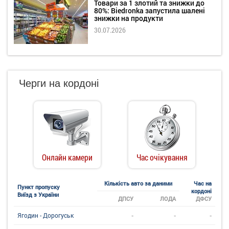
Товари за 1 злотий та знижки до
80%: Biedronka запустила шалені
знижки на продукти
30.07.2026
Черги на кордоні
Онлайн камери
Час очікування
Кількість авто за даними
Час на
Пункт пропуску
кордоні
Виїзд з України
ДПСУ
ЛОДА
ДФСУ
-
-
-
Ягодин - Дорогуськ