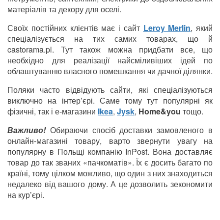
матеріалів та декору для оселі.
Своїх постійних клієнтів має і сайт
Leroy Merlin
, який
спеціалізується на тих самих товарах, що й
castorama.pl. Тут також можна придбати все, що
необхідно для реалізації найсміливіших ідей по
облаштуванню власного помешкання чи дачної ділянки.
Поляки часто відвідують сайти, які спеціалізуються
виключно на інтер’єрі. Саме тому тут популярні як
фізичні, так і е-магазини
Ikea
,
Jysk
,
Home&you
тощо.
Важливо!
Обираючи спосіб доставки замовленого в
онлайн-магазині товару, варто звернути увагу на
популярну в Польщі компанію InPost. Вона доставляє
товар до так званих «пачкоматів». Їх є досить багато по
країні, тому цілком можливо, що один з них знаходиться
недалеко від вашого дому. А це дозволить зекономити
на кур’єрі.