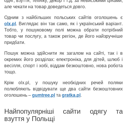
одяг, взуття, техніку, декор і т.д. за невисокими цінами,
але чекати на товар доведеться довго.
Одним з найбільших польських сайтів оголошень є
olx.pl
. Виглядає він так само, як і український варіант.
Тобто, у пошуковому полі можна обрати потрібний
товар чи послугу, а також регіон, де його найзручніше
придбати.
Пошук можна здійснити як загалом на сайті, так і в
окремих його розділах: електроніка, для дітей, шлюб і
весілля, спорт і хобі, віддам безкоштовно, нова робота
тощо.
Крім olx.pl, у пошуку необхідних речей поляки
полюбляють відвідувати ще два сайти безкоштовних
оголошень –
gumtree.pl
та
gratka.pl
.
Найпопулярніші сайти одягу та
взуття у Польщі