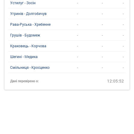
-
-
-
Устилуг - Зосін
-
-
-
Угринiв - Долгобичув
-
-
-
Рава-Руська - Хребенне
-
-
-
Грушів - Будомеж
-
-
-
Краковець - Корчова
-
-
-
Шегині - Медика
-
-
-
Смільниця - Кросценко
12:05:52
Дані перевірено о: