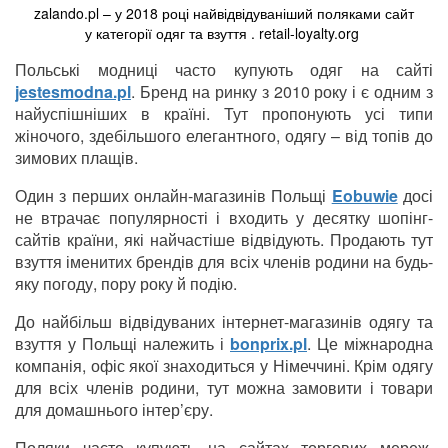
zalando.pl – у 2018 році найвідвідуваніший поляками сайт
у категорії одяг та взуття . retail-loyalty.org
Польські модниці часто купують одяг на сайті
jestesmodna.pl
. Бренд на ринку з 2010 року і є одним з
найуспішніших в країні. Тут пропонують усі типи
жіночого, здебільшого елегантного, одягу – від топів до
зимових плащів.
Один з перших онлайн-магазинів Польщі
Eobuwie
досі
не втрачає популярності і входить у десятку шопінг-
сайтів країни, які найчастіше відвідують. Продають тут
взуття іменитих брендів для всіх членів родини на будь-
яку погоду, пору року й подію.
До найбільш відвідуваних інтернет-магазинів одягу та
взуття у Польщі належить і
bonprix.pl
. Це міжнародна
компанія, офіс якої знаходиться у Німеччині. Крім одягу
для всіх членів родини, тут можна замовити і товари
для домашнього інтер’єру.
Поляки часто купують на сайтах торгових мереж,