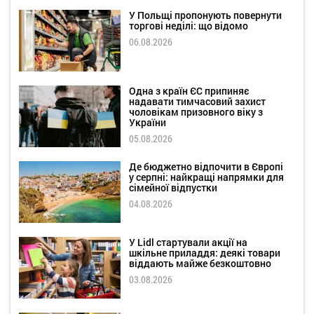
У Польщі пропонують повернути
торгові неділі: що відомо
06.08.2026
Одна з країн ЄС припиняє
надавати тимчасовий захист
чоловікам призовного віку з
України
05.08.2026
Де бюджетно відпочити в Європі
у серпні: найкращі напрямки для
сімейної відпустки
04.08.2026
У Lidl стартували акції на
шкільне приладдя: деякі товари
віддають майже безкоштовно
03.08.2026