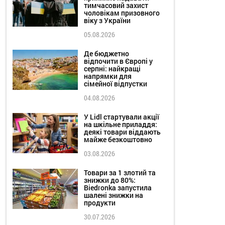
тимчасовий захист
чоловікам призовного
віку з України
05.08.2026
Де бюджетно
відпочити в Європі у
серпні: найкращі
напрямки для
сімейної відпустки
04.08.2026
У Lidl стартували акції
на шкільне приладдя:
деякі товари віддають
майже безкоштовно
03.08.2026
Товари за 1 злотий та
знижки до 80%:
Biedronka запустила
шалені знижки на
продукти
30.07.2026