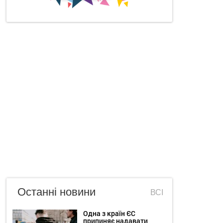
Останні новини
ВСІ
Одна з країн ЄС
припиняє надавати