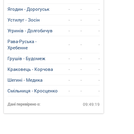
Ягодин - Дорогуськ
-
-
-
Устилуг - Зосін
-
-
-
Угринiв - Долгобичув
-
-
-
Рава-Руська -
-
-
-
Хребенне
Грушів - Будомеж
-
-
-
Краковець - Корчова
-
-
-
Шегині - Медика
-
-
-
Смільниця - Кросценко
-
-
-
Дані перевірено о:
09:49:19