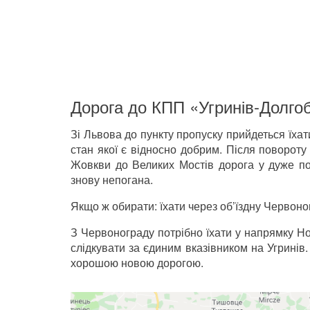
Дорога до КПП «Угринів-Долго
Зі Львова до пункту пропуску прийдеться їха
стан якої є відносно добрим. Після поворот
Жовкви до Великих Мостів дорога у дуже по
знову непогана.
Якщо ж обирати: їхати через об’їздну Червоног
З Червонограду потрібно їхати у напрямку Н
слідкувати за єдиним вказівником на Угринів.
хорошою новою дорогою.