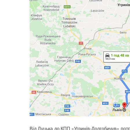
Від Луцька до КПП «Угринів-Долгобичув» потр