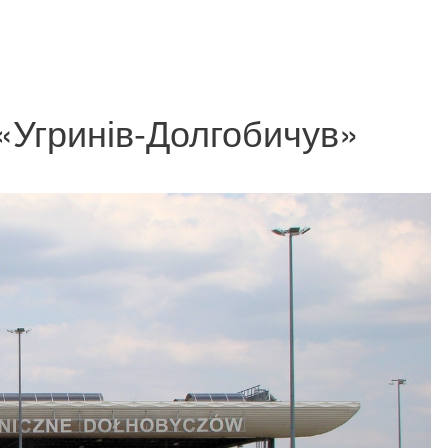
«Угринів-Долгобичув»