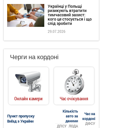
Українці у Польщі
ризикують втратити
тимчасовий захист:
кого це стосується і що
слід зробити
29.07.2026
Черги на кордоні
Онлайн камери
Час очікування
Кількість
Час на
Пункт пропуску
авто за
кордоні
Виїзд з України
даними
ДФСУ
ДПСУ
ЛОДА