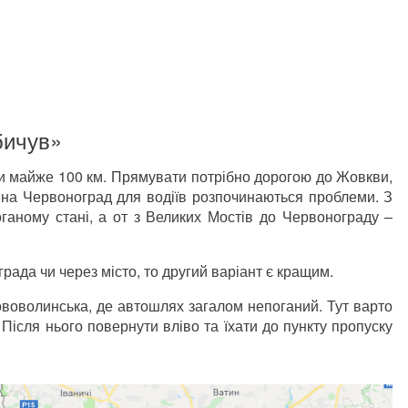
бичув»
ти майже 100 км. Прямувати потрібно дорогою до Жовкви,
у на Червоноград для водіїв розпочинаються проблеми. З
ганому стані, а от з Великих Мостів до Червонограду –
рада чи через місто, то другий варіант є кращим.
ововолинська, де автошлях загалом непоганий. Тут варто
 Після нього повернути вліво та їхати до пункту пропуску