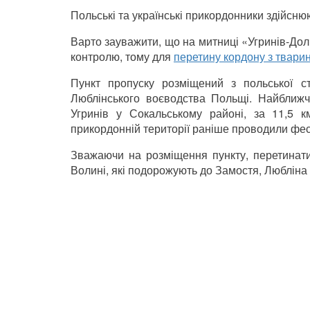
Польські та українські прикордонники здійсню
Варто зауважити, що на митниці «Угринів-Дол
контролю, тому для
перетину кордону з твари
Пункт пропуску розміщений з польської 
Люблінського воєводства Польщі. Найближч
Угринів у Сокальському районі, за 11,5 к
прикордонній території раніше проводили фес
Зважаючи на розміщення пункту, перетинат
Волині, які подорожують до Замостя, Любліна