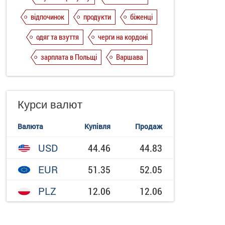
відпочинок
продукти
біженці
одяг та взуття
черги на кордоні
зарплата в Польщі
Варшава
Курси валют
Валюта
Купівля
Продаж
USD
44.46
44.83
EUR
51.35
52.05
PLZ
12.06
12.06