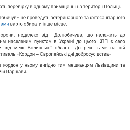
ють перевірку в одному приміщенні на території Польщі.
гобичув» не проведуть ветеринарного та фітосанітарного
нами
варто обирати інше місце.
сторони, недалеко від Долгобичува, що належить до
им населеним пунктом в Україні до цього КПП є село
м від межі Волинської області. До речі, саме на цій
тиваль «Кордон – Європейські дні добросусідства».
и кордон у ньому вигідно тим мешканцям Львівщини та
 чи Варшави.