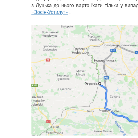
з Луцька до нього варто їхати тільки у випа
«Зосін-Устилуг»
.