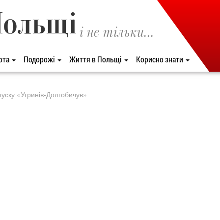
Польщі
і не тільки...
ота
Подорожі
Життя в Польщі
Корисно знати
пуску «Угринів-Долгобичув»