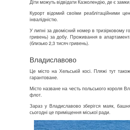
Діти можуть відвідати Казколендію, де є замки,
Курорт відомий своїми реаблітаційними це
інвалідністю.
У липні за двомісний номер в тризірковому го
гривень) за добу. Проживання в апартамент
(близько 2,3 тисяч гривень).
Владиславово
Це місто на Хельській косі. Пляжі тут тако
гарантоване.
Місто назване на честь польського короля Вл
флот.
Зараз у Владиславово зберігся маяк, башня
сьогодні це приміщення міської ради.