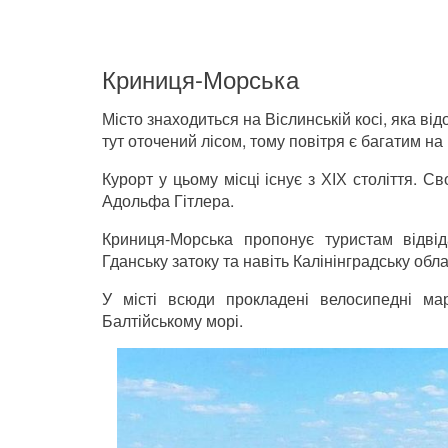
Криниця-Морська
Місто знаходиться на Віслинській косі, яка в
тут оточений лісом, тому повітря є багатим на 
Курорт у цьому місці існує з ХІХ століття. С
Адольфа Гітлера.
Криниця-Морська пропонує туристам відвід
Гданську затоку та навіть Калінінградську обла
У місті всюди прокладені велосипедні мар
Балтійському морі.