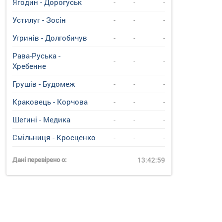
Ягодин - Дорогуськ
-
-
-
Устилуг - Зосін
-
-
-
Угринiв - Долгобичув
-
-
-
Рава-Руська -
-
-
-
Хребенне
Грушів - Будомеж
-
-
-
Краковець - Корчова
-
-
-
Шегині - Медика
-
-
-
Смільниця - Кросценко
-
-
-
Дані перевірено о:
13:42:59