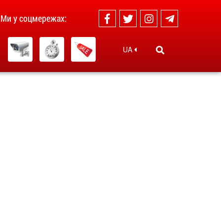
Ми у соцмережах:
UA