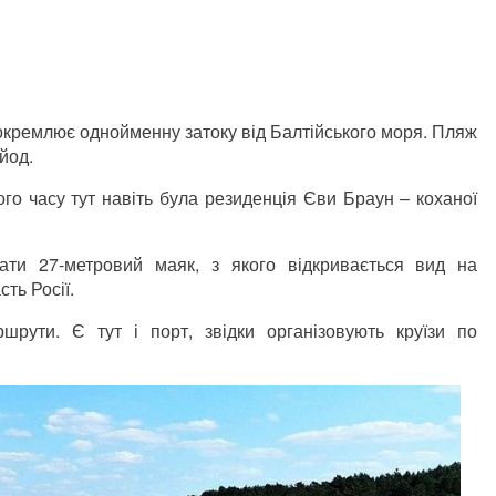
ідокремлює однойменну затоку від Балтійського моря. Пляж
йод.
вого часу тут навіть була резиденція Єви Браун – коханої
ати 27-метровий маяк, з якого відкривається вид на
сть Росії.
шрути. Є тут і порт, звідки організовують круїзи по