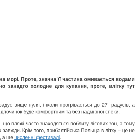
а морі. Проте, значна її частина омивається водами
но занадто холодне для купання, проте, влітку тут
адус вище нуля, інколи прогрівається до 27 градусів, а
відпочинок буде комфортним та без надмірної спеки.
, що пляжі часто знаходяться поблизу лісових зон, а тому
 завжди. Крім того, прибалтійська Польща в літку – це не
я, а ще
численні фестивалі
.