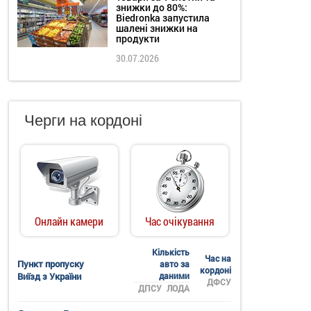
знижки до 80%:
Biedronka запустила
шалені знижки на
продукти
30.07.2026
Черги на кордоні
Онлайн камери
Час очікування
Кількість
Час на
Пункт пропуску
авто за
кордоні
Виїзд з України
даними
ДФСУ
ДПСУ
ЛОДА