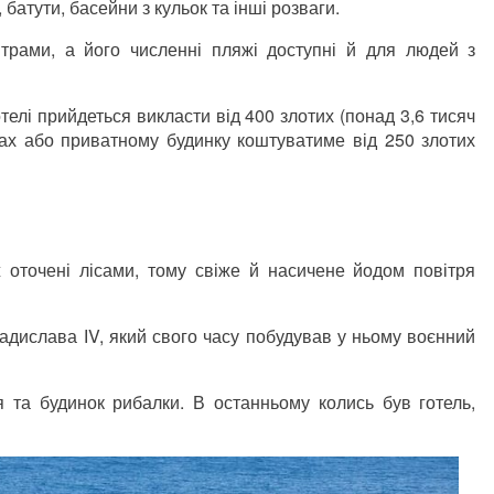
 батути, басейни з кульок та інші розваги.
нтрами, а його численні пляжі доступні й для людей з
телі прийдеться викласти від 400 злотих (понад 3,6 тисяч
ах або приватному будинку коштуватиме від 250 злотих
ж оточені лісами, тому свіже й насичене йодом повітря
адислава ІV, який свого часу побудував у ньому воєнний
 та будинок рибалки. В останньому колись був готель,