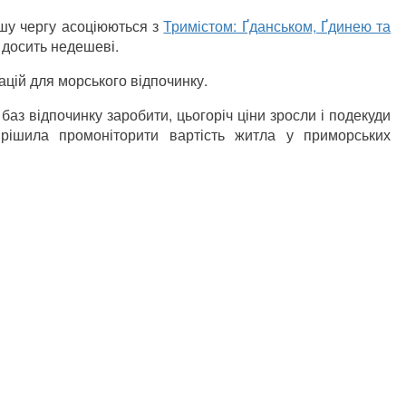
ршу чергу асоціюються з
Тримістом: Ґданськом, Ґдинею та
а досить недешеві.
ацій для морського відпочинку.
аз відпочинку заробити, цьогоріч ціни зросли і подекуди
рішила промоніторити вартість житла у приморських