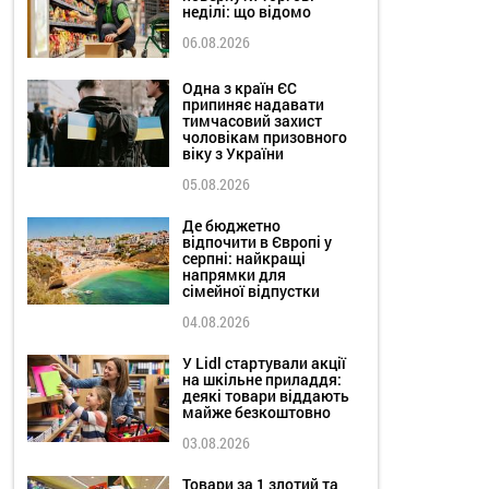
неділі: що відомо
06.08.2026
Одна з країн ЄС
припиняє надавати
тимчасовий захист
чоловікам призовного
віку з України
05.08.2026
Де бюджетно
відпочити в Європі у
серпні: найкращі
напрямки для
сімейної відпустки
04.08.2026
У Lidl стартували акції
на шкільне приладдя:
деякі товари віддають
майже безкоштовно
03.08.2026
Товари за 1 злотий та