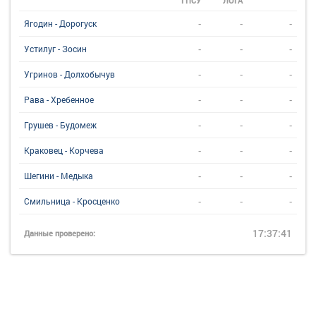
ГПСУ
ЛОГА
-
-
-
Ягодин - Дорогуск
-
-
-
Устилуг - Зосин
-
-
-
Угринов - Долхобычув
-
-
-
Рава - Хребенное
-
-
-
Грушев - Будомеж
-
-
-
Краковец - Корчева
-
-
-
Шегини - Медыка
-
-
-
Смильница - Кросценко
17:37:41
Данные проверено: