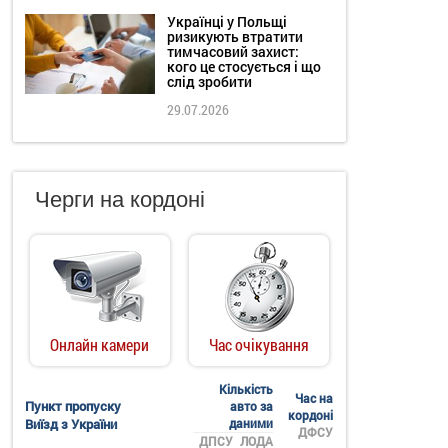
Українці у Польщі
ризикують втратити
тимчасовий захист:
кого це стосується і що
слід зробити
29.07.2026
Черги на кордоні
Онлайн камери
Час очікування
Кількість
Час на
Пункт пропуску
авто за
кордоні
Виїзд з України
даними
ДФСУ
ДПСУ
ЛОДА