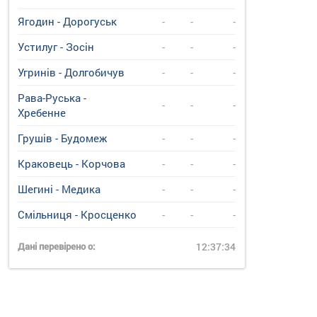
Ягодин - Дорогуськ
-
-
-
Устилуг - Зосін
-
-
-
Угринiв - Долгобичув
-
-
-
Рава-Руська -
-
-
-
Хребенне
Грушів - Будомеж
-
-
-
Краковець - Корчова
-
-
-
Шегині - Медика
-
-
-
Смільниця - Кросценко
-
-
-
Дані перевірено о:
12:37:34