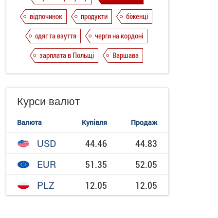
відпочинок
продукти
біженці
одяг та взуття
черги на кордоні
зарплата в Польщі
Варшава
Курси валют
Валюта
Купівля
Продаж
USD
44.46
44.83
EUR
51.35
52.05
PLZ
12.05
12.05