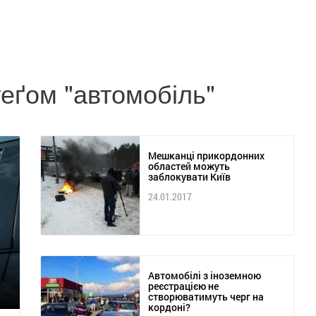
 теґом "автомобіль"
Мешканці прикордонних
областей можуть
заблокувати Київ
24.01.2017
Автомобілі з іноземною
реєстрацією не
створюватимуть черг на
кордоні?