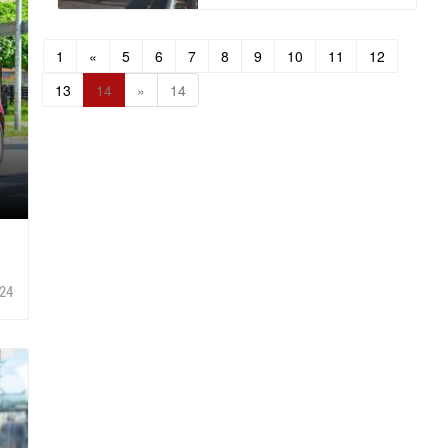
1
«
5
6
7
8
9
10
11
12
13
14
»
14
24