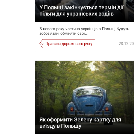
У Польщі закінчується термін дії
пільги для українських водіїв
З нового року частина українців в Польщі будуть
зобов'язані обміняти свої...
Правила дорожнього руху
28.12.20
Як оформити Зелену картку для
виїзду в Польщу