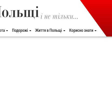
Польщі
і не тільки...
ота
Подорожі
Життя в Польщі
Корисно знати