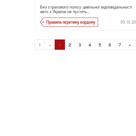
Без страхового полісу цивільної відповідальності
авто з України не пустять...
Правила перетину кордону
09.10.20
1
«
1
2
3
4
5
6
7
»