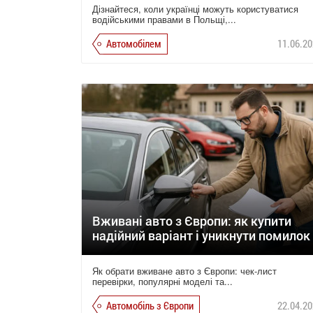
Дізнайтеся, коли українці можуть користуватися
водійськими правами в Польщі,...
Автомобілем
11.06.20
Вживані авто з Європи: як купити
надійний варіант і уникнути помилок
Як обрати вживане авто з Європи: чек-лист
перевірки, популярні моделі та...
Автомобіль з Європи
22.04.20