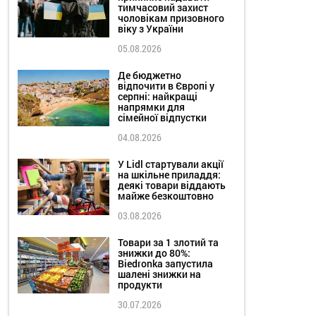
тимчасовий захист
чоловікам призовного
віку з України
05.08.2026
Де бюджетно
відпочити в Європі у
серпні: найкращі
напрямки для
сімейної відпустки
04.08.2026
У Lidl стартували акції
на шкільне приладдя:
деякі товари віддають
майже безкоштовно
03.08.2026
Товари за 1 злотий та
знижки до 80%:
Biedronka запустила
шалені знижки на
продукти
30.07.2026