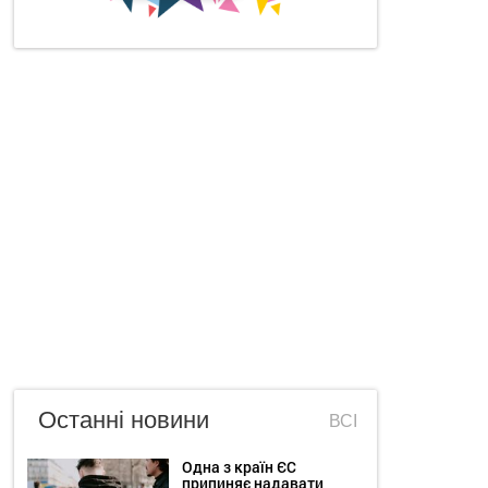
Останні новини
ВСІ
Одна з країн ЄС
припиняє надавати