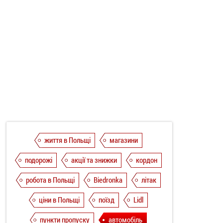
життя в Польщі
магазини
подорожі
акції та знижки
кордон
робота в Польщі
Biedronka
літак
ціни в Польщі
поїзд
Lidl
пункти пропуску
автомобіль