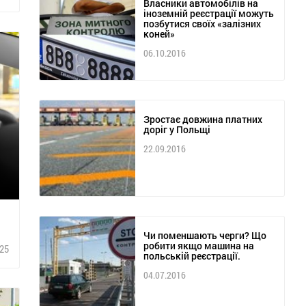
Власники автомобілів на
іноземній реєстрації можуть
позбутися своїх «залізних
коней»
06.10.2016
Зростає довжина платних
доріг у Польщі
22.09.2016
Чи поменшають черги? Що
робити якщо машина на
25
польській реєстрації.
04.07.2016