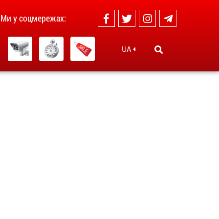
Ми у соцмережах:
UA