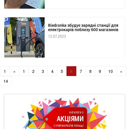
Biedronka збудує зарядні станції для
електрокарів поблизу 600 магазинів
12.07.2023
1
«
1
2
3
4
5
6
7
8
9
10
»
14
КАТАЛОГИ З
АКЦІЯМИ
СУПЕРМАРКЕТІВ ПОЛЬЩІ