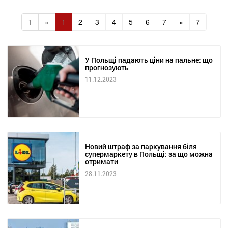
1
«
1
2
3
4
5
6
7
»
7
У Польщі падають ціни на пальне: що
прогнозують
11.12.2023
Новий штраф за паркування біля
супермаркету в Польщі: за що можна
отримати
28.11.2023