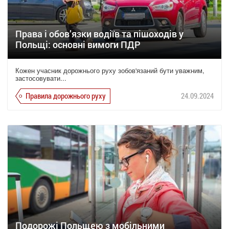
Права і обов’язки водіїв та пішоходів у
Польщі: основні вимоги ПДР
Кожен учасник дорожнього руху зобов'язаний бути уважним,
застосовувати...
Правила дорожнього руху
24.09.2024
Подорожі Польщею з мобільними