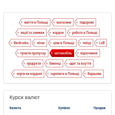
життя в Польщі
магазини
подорожі
акції та знижки
кордон
робота в Польщі
Biedronka
літак
ціни в Польщі
поїзд
Lidl
пункти пропуску
автомобіль
відпочинок
продукти
біженці
одяг та взуття
черги на кордоні
зарплата в Польщі
Варшава
Курси валют
Валюта
Купівля
Продаж