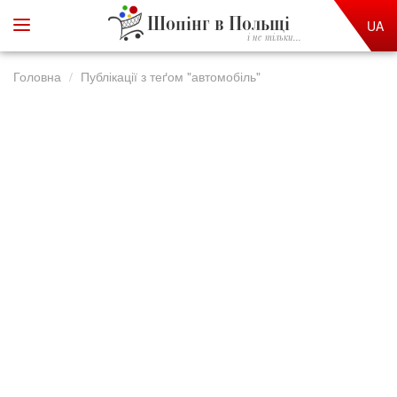
Шопінг в Польщі
UA
і не тільки...
Головна
Публікації з теґом "автомобіль"