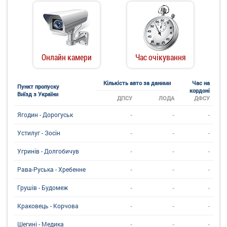
Онлайн камери
Час очікування
Кількість авто за даними
Час на
Пункт пропуску
кордоні
Виїзд з України
ДПСУ
ЛОДА
ДФСУ
-
-
-
Ягодин - Дорогуськ
-
-
-
Устилуг - Зосін
-
-
-
Угринiв - Долгобичув
-
-
-
Рава-Руська - Хребенне
-
-
-
Грушів - Будомеж
-
-
-
Краковець - Корчова
-
-
-
Шегині - Медика