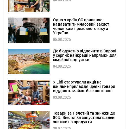
Одна з країн ЄС припиняє
надавати тимчасовий захист
чоловікам призовного віку з
України
05.08.2026
Де бюджетно відпочити в Європі
у серпні: найкращі напрямки для
сімейної відпустки
04.08.2026
У Lidl стартували акції на
шкільне приладдя: деякі товари
віддають майже безкоштовно
03.08.2026
Товари за 1 злотий та знижки до
80%: Biedronka запустила шалені
знижки на продукти
30.07.2026