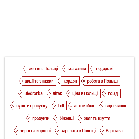
життя в Польщі
магазини
подорожі
акції та знижки
кордон
робота в Польщі
Biedronka
літак
ціни в Польщі
поїзд
пункти пропуску
Lidl
автомобіль
відпочинок
продукти
біженці
одяг та взуття
черги на кордоні
зарплата в Польщі
Варшава