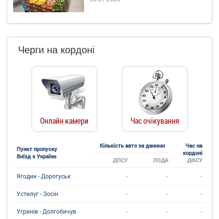
Черги на кордоні
Онлайн камери
Час очікування
Кількість авто за даними
Час на
Пункт пропуску
кордоні
Виїзд з України
ДПСУ
ЛОДА
ДФСУ
-
-
-
Ягодин - Дорогуськ
-
-
-
Устилуг - Зосін
-
-
-
Угринiв - Долгобичув