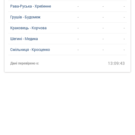
-
-
-
Рава-Руська - Хребенне
-
-
-
Грушів - Будомеж
-
-
-
Краковець - Корчова
-
-
-
Шегині - Медика
-
-
-
Смільниця - Кросценко
13:09:43
Дані перевірено о: