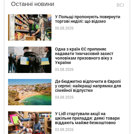
Останні новини
ВСІ
У Польщі пропонують повернути
торгові неділі: що відомо
06.08.2026
Одна з країн ЄС припиняє
надавати тимчасовий захист
чоловікам призовного віку з
України
05.08.2026
Де бюджетно відпочити в Європі
у серпні: найкращі напрямки для
сімейної відпустки
04.08.2026
У Lidl стартували акції на
шкільне приладдя: деякі товари
віддають майже безкоштовно
03.08.2026