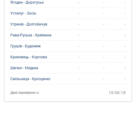
-
-
-
Ягодин - Дорогуськ
-
-
-
Устилуг - Зосін
-
-
-
Угринiв - Долгобичув
-
-
-
Рава-Руська - Хребенне
-
-
-
Грушів - Будомеж
-
-
-
Краковець - Корчова
-
-
-
Шегині - Медика
-
-
-
Смільниця - Кросценко
16:06:18
Дані перевірено о: