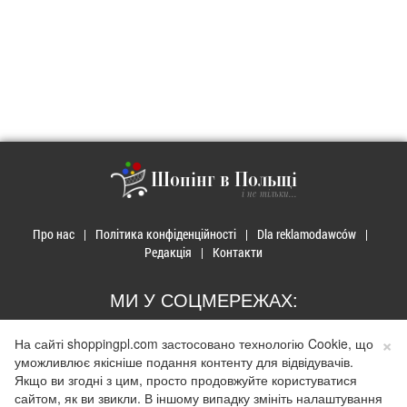
Шопінг в Польщі
і не тільки...
Про нас
Політика конфіденційності
Dla reklamodawców
Редакція
Контакти
МИ У СОЦМЕРЕЖАХ:
×
На сайті shoppingpl.com застосовано технологію Cookie, що
уможливлює якісніше подання контенту для відвідувачів.
Якщо ви згодні з цим, просто продовжуйте користуватися
сайтом, як ви звикли. В іншому випадку змініть налаштування
© 2026 Закупи в Польщі. Developed by
Realnet.cf
.
Depositphotos