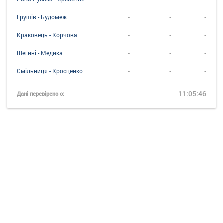
-
-
-
Грушів - Будомеж
-
-
-
Краковець - Корчова
-
-
-
Шегині - Медика
-
-
-
Смільниця - Кросценко
11:05:46
Дані перевірено о: