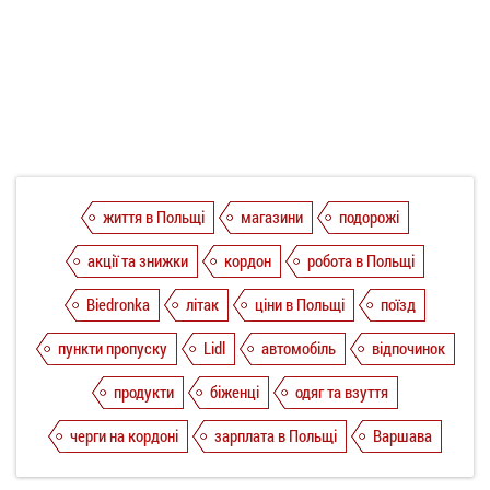
життя в Польщі
магазини
подорожі
акції та знижки
кордон
робота в Польщі
Biedronka
літак
ціни в Польщі
поїзд
пункти пропуску
Lidl
автомобіль
відпочинок
продукти
біженці
одяг та взуття
черги на кордоні
зарплата в Польщі
Варшава