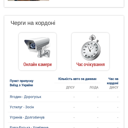
Черги на кордоні
Онлайн камери
Час очікування
Кількість авто за даними
Час на
Пункт пропуску
кордоні
Виїзд з України
ДПСУ
ЛОДА
ДФСУ
-
-
-
Ягодин - Дорогуськ
-
-
-
Устилуг - Зосін
-
-
-
Угринiв - Долгобичув
-
-
-
Рава-Руська - Хребенне