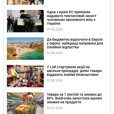
Одна з країн ЄС припиняє
надавати тимчасовий захист
чоловікам призовного віку з
України
05.08.2026
Де бюджетно відпочити в Європі
у серпні: найкращі напрямки для
сімейної відпустки
04.08.2026
У Lidl стартували акції на
шкільне приладдя: деякі товари
віддають майже безкоштовно
03.08.2026
Товари за 1 злотий та знижки до
80%: Biedronka запустила шалені
знижки на продукти
30.07.2026