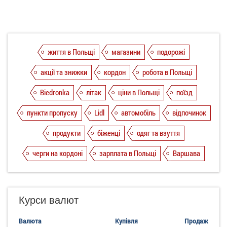
життя в Польщі
магазини
подорожі
акції та знижки
кордон
робота в Польщі
Biedronka
літак
ціни в Польщі
поїзд
пункти пропуску
Lidl
автомобіль
відпочинок
продукти
біженці
одяг та взуття
черги на кордоні
зарплата в Польщі
Варшава
Курси валют
Валюта
Купівля
Продаж