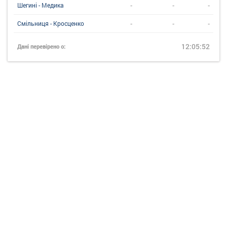
-
-
-
Шегині - Медика
-
-
-
Смільниця - Кросценко
12:05:52
Дані перевірено о: