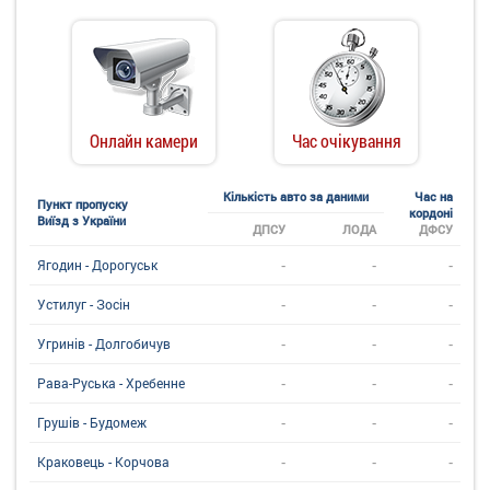
Онлайн камери
Час очікування
Кількість авто за даними
Час на
Пункт пропуску
кордоні
Виїзд з України
ДПСУ
ЛОДА
ДФСУ
-
-
-
Ягодин - Дорогуськ
-
-
-
Устилуг - Зосін
-
-
-
Угринiв - Долгобичув
-
-
-
Рава-Руська - Хребенне
-
-
-
Грушів - Будомеж
-
-
-
Краковець - Корчова