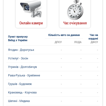
Онлайн камери
Час очікування
Кількість авто за даними
Час на
Пункт пропуску
кордоні
Виїзд з України
ДПСУ
ЛОДА
ДФСУ
-
-
-
Ягодин - Дорогуськ
-
-
-
Устилуг - Зосін
-
-
-
Угринiв - Долгобичув
-
-
-
Рава-Руська - Хребенне
-
-
-
Грушів - Будомеж
-
-
-
Краковець - Корчова
-
-
-
Шегині - Медика