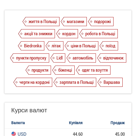
життя в Польщі
магазини
подорожі
акції та знижки
кордон
робота в Польщі
Biedronka
літак
ціни в Польщі
поїзд
пункти пропуску
Lidl
автомобіль
відпочинок
продукти
біженці
одяг та взуття
черги на кордоні
зарплата в Польщі
Варшава
Курси валют
Валюта
Купівля
Продаж
USD
44.60
45.00