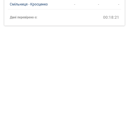
-
-
-
Смільниця - Кросценко
00:18:21
Дані перевірено о: