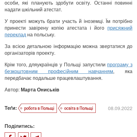
особи, які планують здобути освіту. Останні повинні
надати шкільний атестат.
У проекті можуть брати участь й іноземці. Їм потрібно
принести завірену копію атестата і його
присяжний
переклад
на польську.
За всією детальною інформацію можна звертатися до
організаторів проекту.
Крім того, дляукраїнців у Польщі запустили
програму з
безкоштовним професійним навчанням
, яка
передбачає подальше працевлаштування.
Автор:
Марта Ониськів
Теґи:
08.09.2022
робота в Польщі
освіта в Польщі
Поділитись: