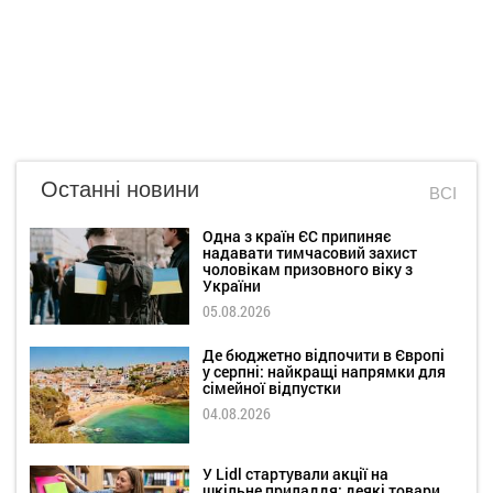
Останні новини
ВСІ
Одна з країн ЄС припиняє
надавати тимчасовий захист
чоловікам призовного віку з
України
05.08.2026
Де бюджетно відпочити в Європі
у серпні: найкращі напрямки для
сімейної відпустки
04.08.2026
У Lidl стартували акції на
шкільне приладдя: деякі товари