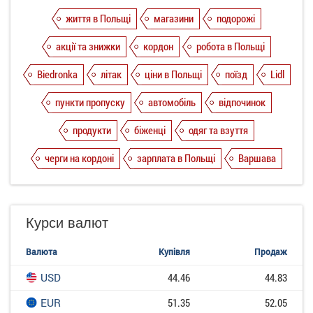
життя в Польщі
магазини
подорожі
акції та знижки
кордон
робота в Польщі
Biedronka
літак
ціни в Польщі
поїзд
Lidl
пункти пропуску
автомобіль
відпочинок
продукти
біженці
одяг та взуття
черги на кордоні
зарплата в Польщі
Варшава
Курси валют
Валюта
Купівля
Продаж
USD
44.46
44.83
EUR
51.35
52.05