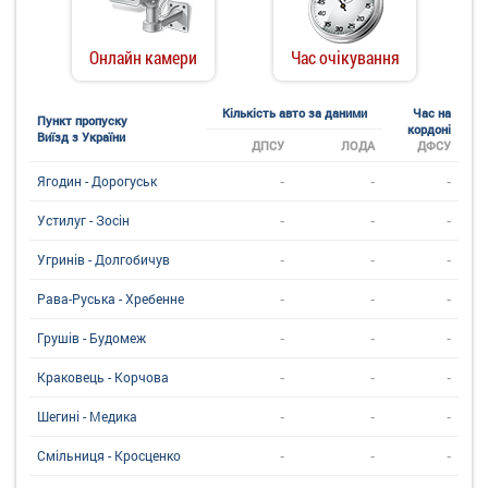
Онлайн камери
Час очікування
Кількість авто за даними
Час на
Пункт пропуску
кордоні
Виїзд з України
ДПСУ
ЛОДА
ДФСУ
-
-
-
Ягодин - Дорогуськ
-
-
-
Устилуг - Зосін
-
-
-
Угринiв - Долгобичув
-
-
-
Рава-Руська - Хребенне
-
-
-
Грушів - Будомеж
-
-
-
Краковець - Корчова
-
-
-
Шегині - Медика
-
-
-
Смільниця - Кросценко