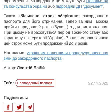
оформлення. За кордоном це можуть бути
Посольства
та Консульства України
або
підрозділи ДП “Документ”
.
Також
збільшено строк зберігання
закордонного
паспорта для його отримання. Тепер за ним можна
прийти впродовж 2 років (було 1) з дня виготовлення.
При цьому не враховується період воєнного стану або
карантину на території України). За письмовою заявою
цей строк може бути продовжений до 3 років.
Нагадаємо,
українцям полегшили процедуру внесення
змін до закордонного паспорта
.
Автор:
Леонтій Бабій
Теґи:
22.11.2022
закордонний паспорт
Поділитись: