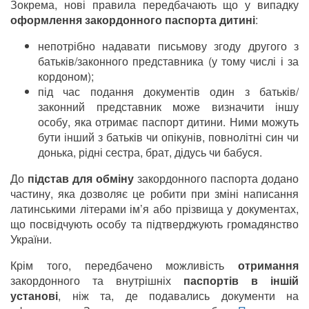
Зокрема, нові правила передбачають що у випадку
оформлення закордонного паспорта дитині
:
непотрібно надавати письмову згоду другого з
батьків/законного представника (у тому числі і за
кордоном);
під час подання документів один з батьків/
законний представник може визначити іншу
особу, яка отримає паспорт дитини. Ними можуть
бути інший з батьків чи опікунів, повнолітні син чи
донька, рідні сестра, брат, дідусь чи бабуся.
До
підстав для обміну
закордонного паспорта додано
частину, яка дозволяє це робити при зміні написання
латинськими літерами ім’я або прізвища у документах,
що посвідчують особу та підтверджують громадянство
України.
Крім того, передбачено можливість
отримання
закордонного та внутрішніх
паспортів в іншій
установі
, ніж та, де подавались документи на