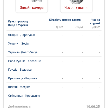
Онлайн камери
Час очікування
Кількість авто за даними
Час на
Пункт пропуску
кордоні
Виїзд з України
ДПСУ
ЛОДА
ДФСУ
-
-
-
Ягодин - Дорогуськ
-
-
-
Устилуг - Зосін
-
-
-
Угринiв - Долгобичув
-
-
-
Рава-Руська - Хребенне
-
-
-
Грушів - Будомеж
-
-
-
Краковець - Корчова
-
-
-
Шегині - Медика
-
-
-
Смільниця - Кросценко
19:06:25
Дані перевірено о: