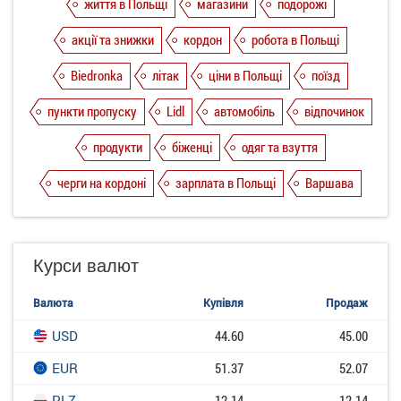
життя в Польщі
магазини
подорожі
акції та знижки
кордон
робота в Польщі
Biedronka
літак
ціни в Польщі
поїзд
пункти пропуску
Lidl
автомобіль
відпочинок
продукти
біженці
одяг та взуття
черги на кордоні
зарплата в Польщі
Варшава
Курси валют
Валюта
Купівля
Продаж
USD
44.60
45.00
EUR
51.37
52.07
PLZ
12.14
12.14