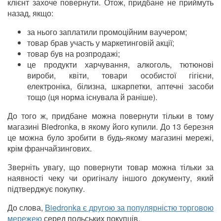
клієнт захоче повернути. Отож, придбане не приймуть
назад, якщо:
за нього заплатили промоційним ваучером;
товар брав участь у маркетинговій акції;
товар був на розпродажі;
це продукти харчування, алкоголь, тютюнові
вироби, квіти, товари особистої гігієни,
електроніка, білизна, шкарпетки, аптечні засоби
тощо (ця норма існувала й раніше).
До того ж, придбане можна повернути тільки в тому
магазині Biedronka, в якому його купили. До 13 березня
це можна було зробити в будь-якому магазині мережі,
крім франчайзингових.
Зверніть увагу, що повернути товар можна тільки за
наявності чеку чи оригіналу
іншого
документу, який
підтверджує покупку.
До слова,
Biedronka є другою за популярністю торговою
мережею
серед польських покупців.