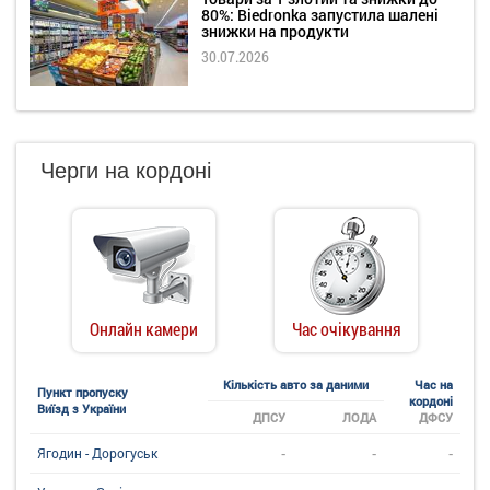
80%: Biedronka запустила шалені
знижки на продукти
30.07.2026
Черги на кордоні
Онлайн камери
Час очікування
Кількість авто за даними
Час на
Пункт пропуску
кордоні
Виїзд з України
ДПСУ
ЛОДА
ДФСУ
-
-
-
Ягодин - Дорогуськ