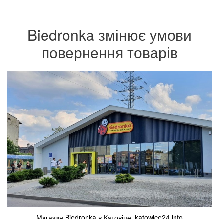
Biedronka змінює умови
повернення товарів
Магазин Biedronka в Катовіце. katowice24.info