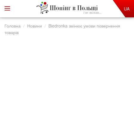
Шопінг в Польщі
UA
і не тільки...
Головна
Новини
Biedronka змінює умови повернення
товарів