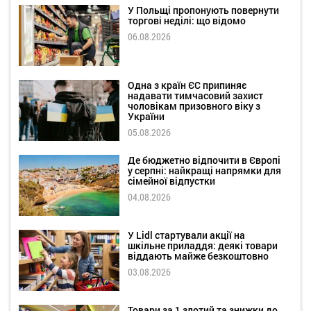
У Польщі пропонують повернути
торгові неділі: що відомо
06.08.2026
Одна з країн ЄС припиняє
надавати тимчасовий захист
чоловікам призовного віку з
України
05.08.2026
Де бюджетно відпочити в Європі
у серпні: найкращі напрямки для
сімейної відпустки
04.08.2026
У Lidl стартували акції на
шкільне приладдя: деякі товари
віддають майже безкоштовно
03.08.2026
Товари за 1 злотий та знижки до