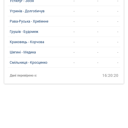
-
-
-
Устилуг - Зосін
-
-
-
Угринiв - Долгобичув
-
-
-
Рава-Руська - Хребенне
-
-
-
Грушів - Будомеж
-
-
-
Краковець - Корчова
-
-
-
Шегині - Медика
-
-
-
Смільниця - Кросценко
16:20:20
Дані перевірено о: