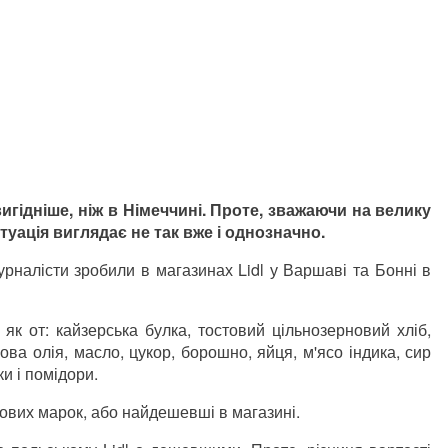
гідніше, ніж в Німеччині. Проте, зважаючи на велику
туація виглядає не так вже і однозначно.
урналісти зробили в магазинах Lidl у Варшаві та Бонні в
як от: кайзерська булка, тостовий цільнозерновий хліб,
ва олія, масло, цукор, борошно, яйця, м'ясо індика, сир
ки і помідори.
ових марок, або найдешевші в магазині.