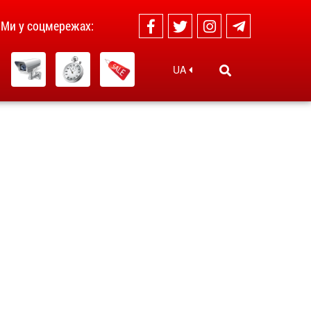
Ми у соцмережах:
UA