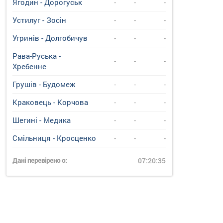
Ягодин - Дорогуськ
-
-
-
Устилуг - Зосін
-
-
-
Угринiв - Долгобичув
-
-
-
Рава-Руська -
-
-
-
Хребенне
Грушів - Будомеж
-
-
-
Краковець - Корчова
-
-
-
Шегині - Медика
-
-
-
Смільниця - Кросценко
-
-
-
Дані перевірено о:
07:20:35