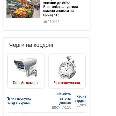
знижки до 80%:
Biedronka запустила
шалені знижки на
продукти
30.07.2026
Черги на кордоні
Онлайн камери
Час очікування
Кількість
Час на
Пункт пропуску
авто за
кордоні
Виїзд з України
даними
ДФСУ
ДПСУ
ЛОДА