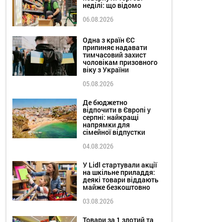
неділі: що відомо
06.08.2026
Одна з країн ЄС
припиняє надавати
тимчасовий захист
чоловікам призовного
віку з України
05.08.2026
Де бюджетно
відпочити в Європі у
серпні: найкращі
напрямки для
сімейної відпустки
04.08.2026
У Lidl стартували акції
на шкільне приладдя:
деякі товари віддають
майже безкоштовно
03.08.2026
Товари за 1 злотий та