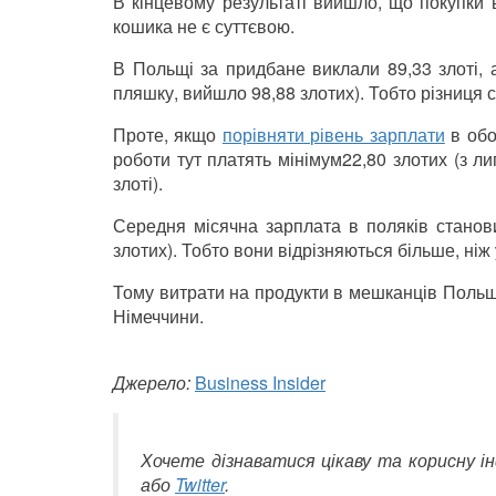
В кінцевому результаті вийшло, що покупки 
кошика не є суттєвою.
В Польщі за придбане виклали 89,33 злоті, а
пляшку, вийшло 98,88 злотих). Тобто різниця с
Проте, якщо
порівняти рівень зарплати
в обо
роботи тут платять мінімум22,80 злотих (з ли
злоті).
Середня місячна зарплата в поляків станов
злотих). Тобто вони відрізняються більше, ніж 
Тому витрати на продукти в мешканців Польщі
Німеччини.
Джерело:
Business Insider
Хочете дізнаватися цікаву та корисну 
або
Twitter
.