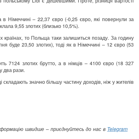
в польському Lidl є дешевшими. Проте, різниця вартості
 в Німеччині – 22,37 євро (-0,25 євро, які повернули за
клала 9,55 злотих (близько 10,5%).
х країнах, то Польща таки залишиться позаду. За годину
пня буде 23,50 злотих), тоді як в Німеччині
–
12 євро (53
ить 7124 злотих брутто, а в німців
–
4100 євро (18 327
у два рази.
 складають значно більшу частину доходів, ніж у жителів
інформацію швидше – приєднуйтесь до нас в
Telegram