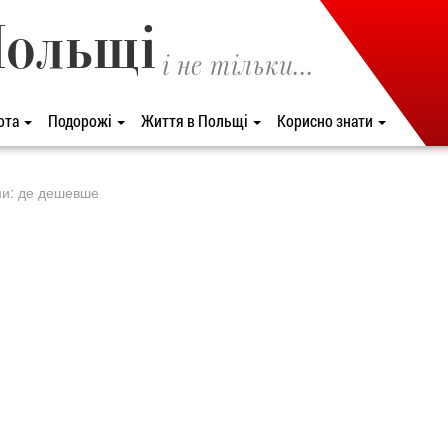
Польщі
і не тільки...
ота
Подорожі
Життя в Польщі
Корисно знати
ини: де дешевше