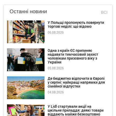
Останні новини
ВСІ
У Польщі пропонують повернути
торгові неділі: що відомо
06.08.2026
Одна з країн ЄС припиняє
надавати тимчасовий захист
чоловікам призовного віку з
України
05.08.2026
Де бюджетно відпочити в Європі
у серпні: найкращі напрямки для
сімейної відпустки
04.08.2026
У Lidl стартували акції на
шкільне приладдя: деякі товари
віддають майже безкоштовно