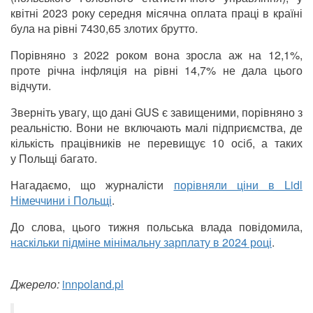
квітні 2023 року середня місячна оплата праці в країні
була на рівні 7430,65 злотих брутто.
Порівняно з 2022 роком вона зросла аж на 12,1%,
проте річна інфляція на рівні 14,7% не дала цього
відчути.
Зверніть увагу, що дані GUS є завищеними, порівняно з
реальністю. Вони не включають малі підприємства, де
кількість працівників не перевищує 10 осіб, а таких
у Польщі багато.
Нагадаємо, що журналісти
порівняли ціни в Lidl
Німеччини і Польщі
.
До слова, цього тижня польська влада повідомила,
наскільки підміне мінімальну зарплату в 2024 році
.
Джерело:
innpoland.pl