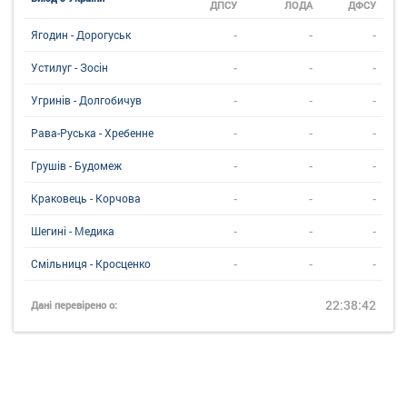
ДПСУ
ЛОДА
ДФСУ
-
-
-
Ягодин - Дорогуськ
-
-
-
Устилуг - Зосін
-
-
-
Угринiв - Долгобичув
-
-
-
Рава-Руська - Хребенне
-
-
-
Грушів - Будомеж
-
-
-
Краковець - Корчова
-
-
-
Шегині - Медика
-
-
-
Смільниця - Кросценко
22:38:42
Дані перевірено о: