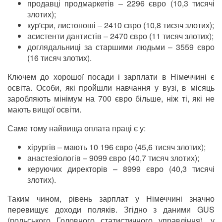
продавці продмаркетів
–
2296 євро (10,3 тисячі
злотих);
кур'єри, листоноші
–
2410 євро (10,8 тисяч злотих);
асистенти дантистів
–
2470 євро (11 тисяч злотих);
доглядальниці за старшими людьми
–
3559 євро
(16 тисяч злотих).
Ключем до хорошої посади і зарплати в Німеччині є
освіта. Особи, які пройшли навчання у вузі, в місяць
заробляють мінімум на 700 євро більше, ніж ті, які не
мають вищої освіти.
Саме тому найвища оплата праці є у:
хірургів
–
мають 10 196 євро (45,6 тисяч злотих);
анастезіологів
–
9099 євро (40,7 тисяч злотих);
керуючих директорів – 8999 євро (40,3 тисячі
злотих).
Таким чином, рівень зарплат у Німеччині значно
перевищує доходи поляків. Згідно з даними GUS
(польського Головного статистичного управління), у