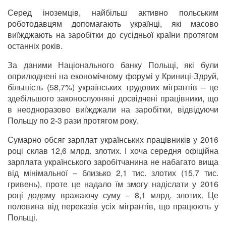
Серед іноземців, найбільш активно польським
роботодавцям допомагають українці, які масово
виїжджають на заробітки до сусідньої країни протягом
останніх років.
За даними Національного банку Польщі, які були
оприлюднені на економічному форумі у Криниці-Здруй,
більшість (58,7%) українських трудових мігрантів – це
здебільшого законослухняні досвідчені працівники, що
в неодноразово виїжджали на заробітки, відвідуючи
Польщу по 2-3 рази протягом року.
Сумарно обсяг зарплат українських працівників у 2016
році склав 12,6 млрд. злотих. І хоча середня офіційна
зарплата українського заробітчанина не набагато вища
від мінімальної – близько 2,1 тис. злотих (15,7 тис.
гривень), проте це надало їм змогу надіслати у 2016
році додому вражаючу суму – 8,1 млрд. злотих. Це
половина від переказів усіх мігрантів, що працюють у
Польщі.