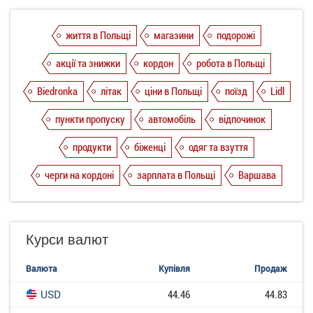
життя в Польщі
магазини
подорожі
акції та знижки
кордон
робота в Польщі
Biedronka
літак
ціни в Польщі
поїзд
Lidl
пункти пропуску
автомобіль
відпочинок
продукти
біженці
одяг та взуття
черги на кордоні
зарплата в Польщі
Варшава
Курси валют
Валюта
Купівля
Продаж
USD
44.46
44.83