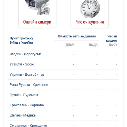
Онлайн камери
Час очікування
Кількість авто за даними
Час на
Пункт пропуску
кордоні
Виїзд з України
ДПСУ
ЛОДА
ДФСУ
-
-
-
Ягодин - Дорогуськ
-
-
-
Устилуг - Зосін
-
-
-
Угринiв - Долгобичув
-
-
-
Рава-Руська - Хребенне
-
-
-
Грушів - Будомеж
-
-
-
Краковець - Корчова
-
-
-
Шегині - Медика
-
-
-
Смільниця - Кросценко