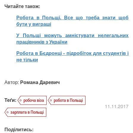
Читайте також:
Робота в Польщі. Все що треба знати щоб
бути у виграші
У Польщі можуть амністувати нелегальних
працівників з України
Робота в Бєдронці - підробіток для студентів і
не тільки
Автор:
Романа Даревич
Теґи:
робоча віза
робота в Польщі
11.11.2017
зарплата в Польщі
Поділитись: