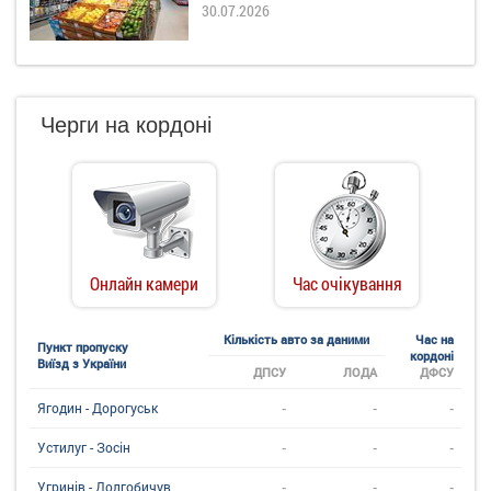
30.07.2026
Черги на кордоні
Онлайн камери
Час очікування
Кількість авто за даними
Час на
Пункт пропуску
кордоні
Виїзд з України
ДПСУ
ЛОДА
ДФСУ
-
-
-
Ягодин - Дорогуськ
-
-
-
Устилуг - Зосін
-
-
-
Угринiв - Долгобичув