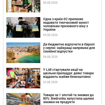
06.08.2026
Одна з країн ЄС припиняє
надавати тимчасовий захист
чоловікам призовного віку з
України
05.08.2026
Де бюджетно відпочити в Європі
у серпні: найкращі напрямки для
сімейної відпустки
04.08.2026
У Lidl стартували акції на
шкільне приладдя: деякі товари
віддають майже безкоштовно
03.08.2026
Товари за 1 злотий та знижки до
80%: Biedronka запустила шалені
знижки на продукти