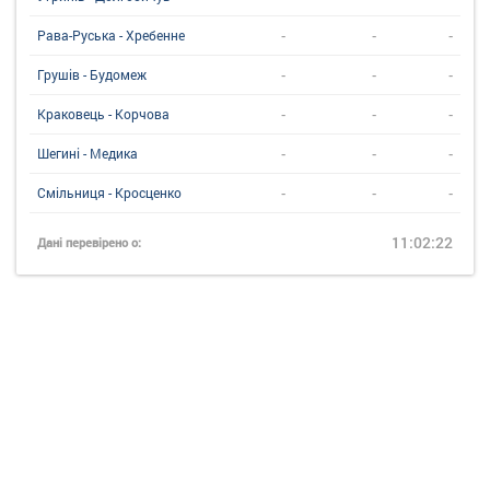
-
-
-
Рава-Руська - Хребенне
-
-
-
Грушів - Будомеж
-
-
-
Краковець - Корчова
-
-
-
Шегині - Медика
-
-
-
Смільниця - Кросценко
11:02:22
Дані перевірено о: