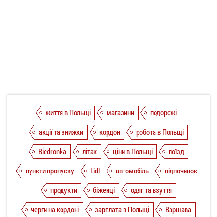
життя в Польщі
магазини
подорожі
акції та знижки
кордон
робота в Польщі
Biedronka
літак
ціни в Польщі
поїзд
пункти пропуску
Lidl
автомобіль
відпочинок
продукти
біженці
одяг та взуття
черги на кордоні
зарплата в Польщі
Варшава