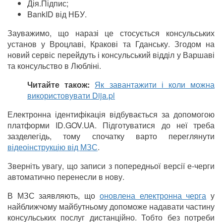
Дія.Підпис;
BankID від НБУ.
Зауважимо, що наразі це стосується консульських
установ у Вроцлаві, Кракові та Гданську. Згодом на
новий сервіс перейдуть і консульський відділ у Варшаві
та консульство в Любліні.
Читайте також:
Як завантажити і коли можна
використовувати Dija.pl
Електронна ідентифікація відбувається за допомогою
платформи ID.GOV.UA. Підготуватися до неї треба
зазделегідь, тому спочатку варто переглянути
відеоінструкцію від МЗС
.
Зверніть увагу, що записи з попередньої версії е-черги
автоматично перенесли в нову.
В МЗС заявляють, що
оновлена електронна черга
у
найближчому майбутньому допоможе надавати частину
консульських послуг дистанційно. Тобто без потреби