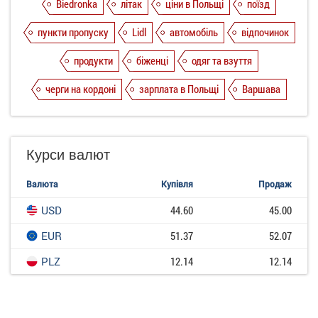
Biedronka
літак
ціни в Польщі
поїзд
пункти пропуску
Lidl
автомобіль
відпочинок
продукти
біженці
одяг та взуття
черги на кордоні
зарплата в Польщі
Варшава
Курси валют
Валюта
Купівля
Продаж
USD
44.60
45.00
EUR
51.37
52.07
PLZ
12.14
12.14