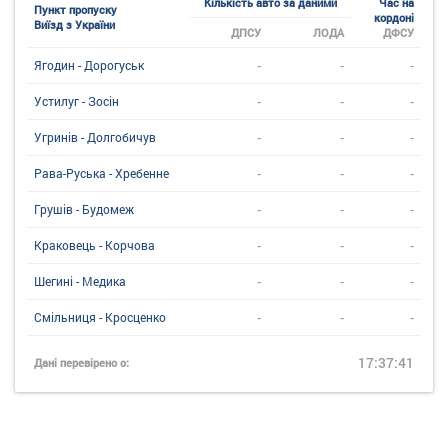
Кількість авто за даними
Час на
Пункт пропуску
кордоні
Виїзд з України
ДПСУ
ЛОДА
ДФСУ
-
-
-
Ягодин - Дорогуськ
-
-
-
Устилуг - Зосін
-
-
-
Угринiв - Долгобичув
-
-
-
Рава-Руська - Хребенне
-
-
-
Грушів - Будомеж
-
-
-
Краковець - Корчова
-
-
-
Шегині - Медика
-
-
-
Смільниця - Кросценко
17:37:41
Дані перевірено о: