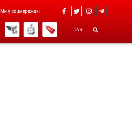
Ми у соцмережах:
UA