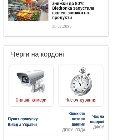
знижки до 80%:
Biedronka запустила
шалені знижки на
продукти
30.07.2026
Черги на кордоні
Онлайн камери
Час очікування
Кількість
Час на
Пункт пропуску
авто за
кордоні
Виїзд з України
даними
ДФСУ
ДПСУ
ЛОДА