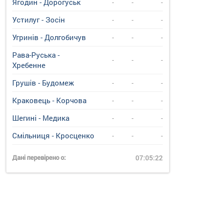
Ягодин - Дорогуськ
-
-
-
Устилуг - Зосін
-
-
-
Угринiв - Долгобичув
-
-
-
Рава-Руська -
-
-
-
Хребенне
Грушів - Будомеж
-
-
-
Краковець - Корчова
-
-
-
Шегині - Медика
-
-
-
Смільниця - Кросценко
-
-
-
Дані перевірено о:
07:05:22