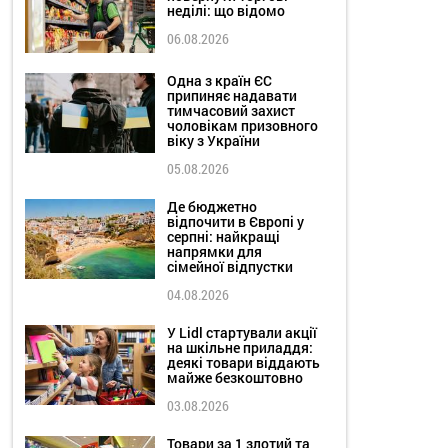
неділі: що відомо
06.08.2026
Одна з країн ЄС
припиняє надавати
тимчасовий захист
чоловікам призовного
віку з України
05.08.2026
Де бюджетно
відпочити в Європі у
серпні: найкращі
напрямки для
сімейної відпустки
04.08.2026
У Lidl стартували акції
на шкільне приладдя:
деякі товари віддають
майже безкоштовно
03.08.2026
Товари за 1 злотий та