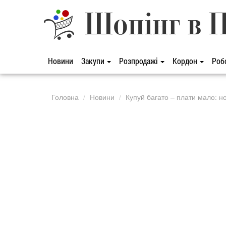
Шопінг в 
Новини
Закупи
Розпродажі
Кордон
Роб
Головна
Новини
Купуй багато – плати мало: нові