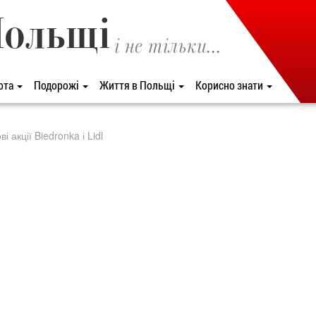
Польщі
і не тільки...
ота
Подорожі
Життя в Польщі
Корисно знати
 акції Biedronka і Lidl