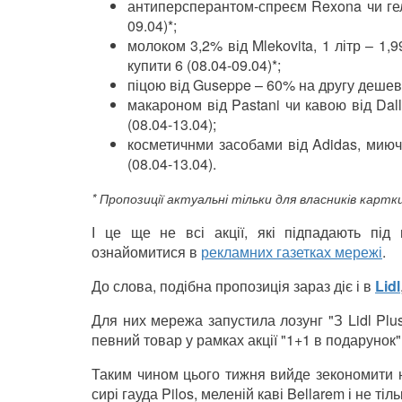
антиперсперантом-спреєм Rexona чи г
09.04)*;
молоком 3,2% від Mlekovita, 1 літр
–
1,99
купити 6 (08.04-09.04)*;
піцою від Guseppe
–
60% на другу дешевш
макароном від Pastani чи кавою від Da
(08.04-13.04);
косметичнми засобами від Adidas, мию
(08.04-13.04).
* Пропозиції актуальні тільки для власників картки
І це ще не всі акції, які підпадають під
ознайомитися в
рекламних газетках мережі
.
До слова, подібна пропозиція зараз діє і в
Lidl
Для них мережа запустила лозунг "З Lidl Pl
певний товар у рамках акції "1+1 в подарунок"
Таким чином цього тижня вийде зекономити на
сирі гауда Pilos, меленій каві Bellarem і не тіль