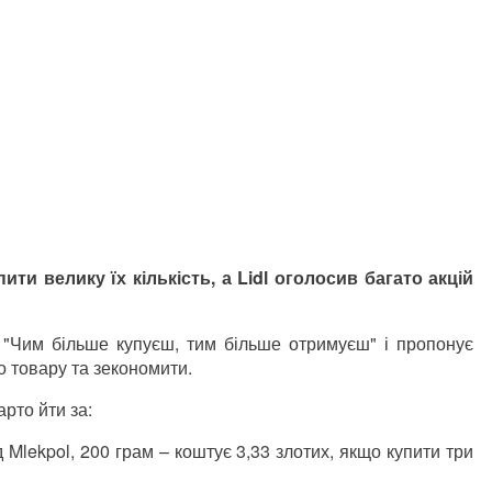
ити велику їх кількість, а Lidl оголосив багато акцій
"Чим більше купуєш, тим більше отримуєш" і пропонує
о товару та зекономити.
рто йти за:
д Mlekpol, 200 грам – коштує 3,33 злотих, якщо купити три