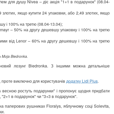
елем для душу Nivea
–
діє акція "1+1 в подарунок" (08.04-
 злотих, якщо купити 24 упаковки, або 2,49 злотих, якщо
у і 100% на третю (08.04-13.04);
llmayr
–
50% на другу дешевшу упаковку і 100% на третю
чими від Lenor
–
60% на другу дешевшу і 100% на третю
 Moja Biedronka.
 новий лозунг Biedronka. З іншими можна детальніше
, проте виключно для користувачів
додатку Lidl Plus
.
us весною ростуть подарунки" і пропонує щодня придбати
, "2+1 в подарунок" чи "3+3 в подарунок".
 паперових рушниках Floralys, яблучному соці Solevita,
ки.