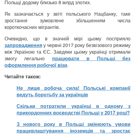
Польщі додому близько 8 млрд злотих.
Як зазначається у звіті польського Нацбанку, таке
зростання зумовлене збільшенням числа
короткочасних мігрантів.
Очевидно, що в значній мірі цьому посприяло
запровадження
у червні 2017 року безвізового режиму
між Україною та ЄС. Завдяки цьому українці отримали
змогу легально
працювати в Польщі без
оформлення робочої візи
.
Читайте також:
Не лише робоча сила! Польські компанії
ведуть боротьбу за українців
Скільки потратили українці в одному з
прикордонних воєводстві Польщі у 2017 році?
З нового року в Польщі змінюють умови
працевлаштування іноземців та зростає