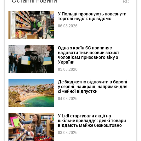
ВСІ
У Польщі пропонують повернути
торгові неділі: що відомо
06.08.2026
Одна з країн ЄС припиняє
надавати тимчасовий захист
чоловікам призовного віку з
України
05.08.2026
Де бюджетно відпочити в Європі
у серпні: найкращі напрямки для
сімейної відпустки
04.08.2026
У Lidl стартували акції на
шкільне приладдя: деякі товари
віддають майже безкоштовно
03.08.2026