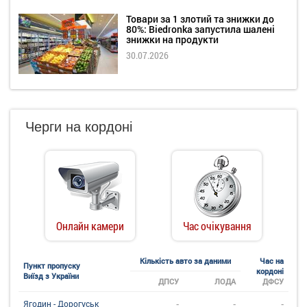
Товари за 1 злотий та знижки до
80%: Biedronka запустила шалені
знижки на продукти
30.07.2026
Черги на кордоні
Онлайн камери
Час очікування
Кількість авто за даними
Час на
Пункт пропуску
кордоні
Виїзд з України
ДПСУ
ЛОДА
ДФСУ
-
-
-
Ягодин - Дорогуськ