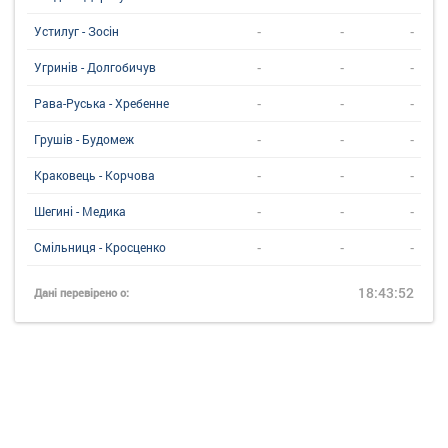
-
-
-
Устилуг - Зосін
-
-
-
Угринiв - Долгобичув
-
-
-
Рава-Руська - Хребенне
-
-
-
Грушів - Будомеж
-
-
-
Краковець - Корчова
-
-
-
Шегині - Медика
-
-
-
Смільниця - Кросценко
18:43:52
Дані перевірено о: