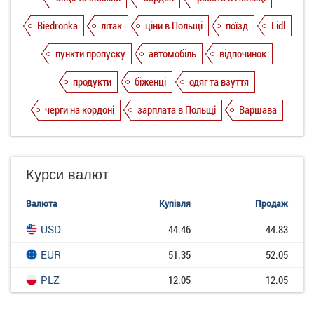
Biedronka
літак
ціни в Польщі
поїзд
Lidl
пункти пропуску
автомобіль
відпочинок
продукти
біженці
одяг та взуття
черги на кордоні
зарплата в Польщі
Варшава
Курси валют
Валюта
Купівля
Продаж
USD
44.46
44.83
EUR
51.35
52.05
PLZ
12.05
12.05