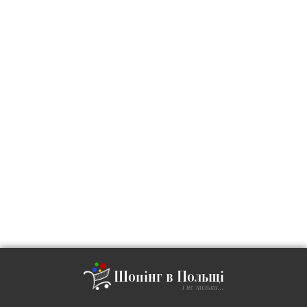
Шопінг в Польщі
і не тільки...