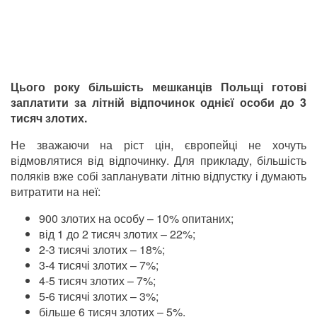
Цього року більшість мешканців Польщі готові
заплатити за літній відпочинок однієї особи до 3
тисяч злотих.
Не зважаючи на ріст цін, європейці не хочуть
відмовлятися від відпочинку. Для прикладу, більшість
поляків вже собі запланувати літню відпустку і думають
витратити на неї:
900 злотих на особу
–
10% опитаних;
від 1 до 2 тисяч злотих
–
22%;
2-3 тисячі злотих
–
18%;
3-4 тисячі злотих
–
7%;
4-5 тисяч злотих
–
7%;
5-6 тисячі злотих
–
3%;
більше 6 тисяч злотих – 5%.