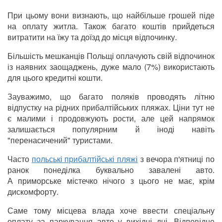
При цьому вони визнають, що найбільше грошей піде
на оплату житла. Також багато коштів прийдеться
витратити на їжу та доїзд до місця відпочинку.
Більшість мешканців Польщі оплачують свій відпочинок
із наявних заощаджень, дуже мало (7%) використають
для цього кредитні кошти.
Зауважимо, що багато поляків проводять літню
відпустку на рідних прибалтійських пляжах. Ціни тут не
є малими і продовжують рости, але цей напрямок
залишається популярним й іноді навіть
"перенасичений" туристами.
Часто
польські прибалтійські пляжі
з вечора п'ятниці по
ранок понеділка буквально завалені авто.
А приморське містечко нічого з цього не має, крім
дискомфорту.
Саме тому місцева влада хоче ввести спеціальну
оплату за паркування авто у вихідні дні. Відповідне