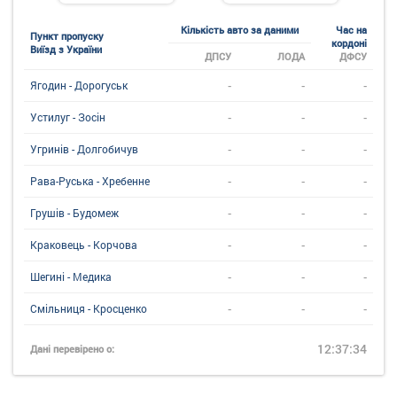
Кількість авто за даними
Час на
Пункт пропуску
кордоні
Виїзд з України
ДПСУ
ЛОДА
ДФСУ
-
-
-
Ягодин - Дорогуськ
-
-
-
Устилуг - Зосін
-
-
-
Угринiв - Долгобичув
-
-
-
Рава-Руська - Хребенне
-
-
-
Грушів - Будомеж
-
-
-
Краковець - Корчова
-
-
-
Шегині - Медика
-
-
-
Смільниця - Кросценко
12:37:34
Дані перевірено о: