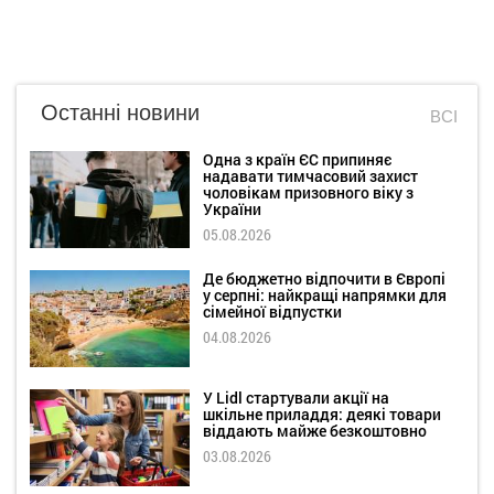
Останні новини
ВСІ
Одна з країн ЄС припиняє
надавати тимчасовий захист
чоловікам призовного віку з
України
05.08.2026
Де бюджетно відпочити в Європі
у серпні: найкращі напрямки для
сімейної відпустки
04.08.2026
У Lidl стартували акції на
шкільне приладдя: деякі товари
віддають майже безкоштовно
03.08.2026