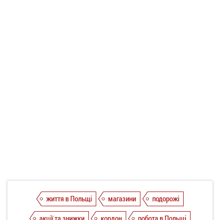
життя в Польщі
магазини
подорожі
акції та знижки
кордон
робота в Польщі