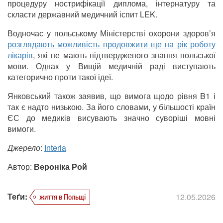
процедуру нострифікації диплома, інтернатуру та
скласти державний медичний іспит LEK.
Водночас у польському Міністерстві охорони здоров’я
розглядають можливість продовжити ще на рік роботу
лікарів
, які не мають підтвердженого знання польської
мови. Однак у Вищій медичній раді виступають
категорично проти такої ідеї.
Янковський також заявив, що вимога щодо рівня B1 і
так є надто низькою. За його словами, у більшості країн
ЄС до медиків висувають значно суворіші мовні
вимоги.
Джерело
:
Interia
Автор:
Вероніка Рой
Теґи:
12.05.2026
життя в Польщі