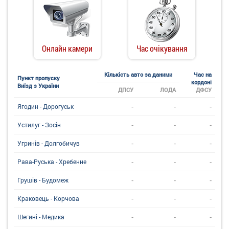
Онлайн камери
Час очікування
Кількість авто за даними
Час на
Пункт пропуску
кордоні
Виїзд з України
ДПСУ
ЛОДА
ДФСУ
-
-
-
Ягодин - Дорогуськ
-
-
-
Устилуг - Зосін
-
-
-
Угринiв - Долгобичув
-
-
-
Рава-Руська - Хребенне
-
-
-
Грушів - Будомеж
-
-
-
Краковець - Корчова
-
-
-
Шегині - Медика