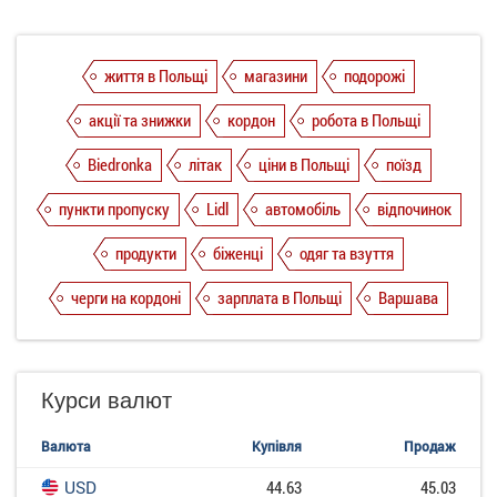
життя в Польщі
магазини
подорожі
акції та знижки
кордон
робота в Польщі
Biedronka
літак
ціни в Польщі
поїзд
пункти пропуску
Lidl
автомобіль
відпочинок
продукти
біженці
одяг та взуття
черги на кордоні
зарплата в Польщі
Варшава
Курси валют
Валюта
Купівля
Продаж
USD
44.63
45.03