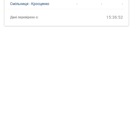
-
-
-
Смільниця - Кросценко
15:36:52
Дані перевірено о: