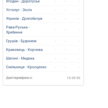
Ягодин - Дорогуськ
-
-
-
Устилуг - Зосін
-
-
-
Угринiв - Долгобичув
-
-
-
Рава-Руська -
-
-
-
Хребенне
Грушів - Будомеж
-
-
-
Краковець - Корчова
-
-
-
Шегині - Медика
-
-
-
Смільниця - Кросценко
-
-
-
Дані перевірено о:
19:36:56