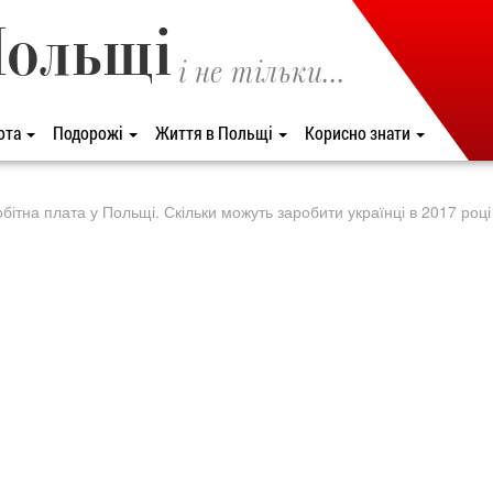
Польщі
і не тільки...
ота
Подорожі
Життя в Польщі
Корисно знати
бітна плата у Польщі. Скільки можуть заробити українці в 2017 році