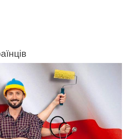
аїнців