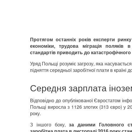
Протягом останніх років експерти ринку
економіки, трудова міграція поляків 
стандартів приводить до катастрофічного б
Уряд Польщі розуміє загрозу, яка насувається
підняття середньої заробітної плати в країні 
Середня зарплата інозе
Відповідно до опублікованої Євростатом інфор
Польщі виросла з 1126 злотих (313 євро) у 20
року.
З іншого боку,
за даними Головного ста
заробітна плата в листопаді 2016 року стан