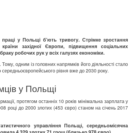
 праці у Польщі б’ють тривогу. Стрімке зростання
в країни західної Європи, підвищення соціальних
раку робочих рук у всіх галузях економіки.
. Тому, одним із головних напрямків його діяльності стало
до середньоєвропейського рівня вже до 2030 року.
мців у Польщі
мації, протягом останніх 10 років мінімальна зарплата у
08 році до 2000 злотих (453 євро) станом на січень 2017
тистичного управління Польщі, середньомісячна
овила 4 329 злотих 71 грош (близько 978 євро).