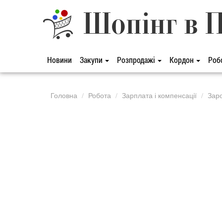
Шопінг в 
Новини
Закупи
Розпродажі
Кордон
Роб
Головна
Робота
Зарплата і компенсації
Заро