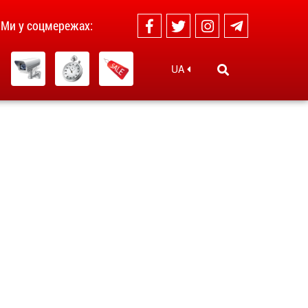
Ми у соцмережах:
UA