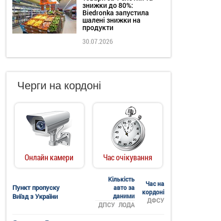
знижки до 80%:
Biedronka запустила
шалені знижки на
продукти
30.07.2026
Черги на кордоні
Онлайн камери
Час очікування
Кількість
Час на
Пункт пропуску
авто за
кордоні
Виїзд з України
даними
ДФСУ
ДПСУ
ЛОДА