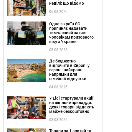
неділі: що відомо
06.08.2026
Одна з країн ЄС
припиняє надавати
тимчасовий захист
чоловікам призовного
віку з України
05.08.2026
Де бюджетно
відпочити в Європі у
серпні: найкращі
напрямки для
сімейної відпустки
04.08.2026
У Lidl стартували акції
на шкільне приладдя:
деякі товари віддають
майже безкоштовно
03.08.2026
Товари за 1 злотий та