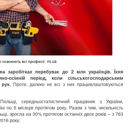
і освоюють всі професії. nv.ua
а заробітках перебуває до 2 млн українців. Їхня
но-осінній період, коли сільськогосподарським
 рук.
Проте, далеко не всі з них працевлаштовуються
Польщі, середньостатистичний працівник з України,
ні по 5 місяців протягом року. Разом з тим, чисельність
ьщі, зросла на 30% протягом останніх двох років – з 763
2016 року.