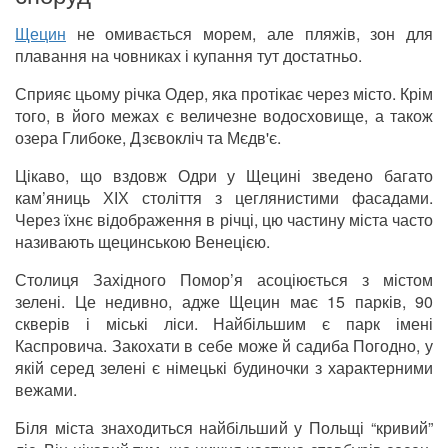
Щецин
не омивається морем, але пляжів, зон для
плавання на човниках і купання тут достатньо.
Сприяє цьому річка Одер, яка протікає через місто. Крім
того, в його межах є величезне водосховище, а також
озера Глибоке, Дзєвокліч та Мєдв'є.
Цікаво, що вздовж Одри у Щецині зведено багато
кам’яниць ХІХ століття з цеглянистими фасадами.
Через їхнє відображення в річці, цю частину міста часто
називають щецинською Венецією.
Столиця Західного Помор’я асоціюється з містом
зелені. Це недивно, адже Щецин має 15 парків, 90
скверів і міські ліси. Найбільшим є парк імені
Каспровича. Закохати в себе може й садиба Погодно, у
якій серед зелені є німецькі будиночки з характерними
вежами.
Біля міста знаходиться найбільший у Польщі “кривий”