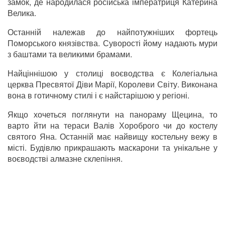
замок, де народилася російська імператриця Катерина
Велика.
Останній належав до найпотужніших фортець
Поморського князівства. Суворості йому надають мури
з баштами та великими брамами.
Найціннішою у столиці воєводства є Колегіальна
церква Пресвятої Діви Марії, Королеви Світу. Виконана
вона в готичному стилі і є найстарішою у регіоні.
Якщо хочеться поглянути на панораму Щецина, то
варто йти на тераси Валів Хороброго чи до костелу
святого Яна. Останній має найвищу костельну вежу в
місті. Будівлю прикрашають маскарони та унікальне у
воєводстві алмазне склепіння.