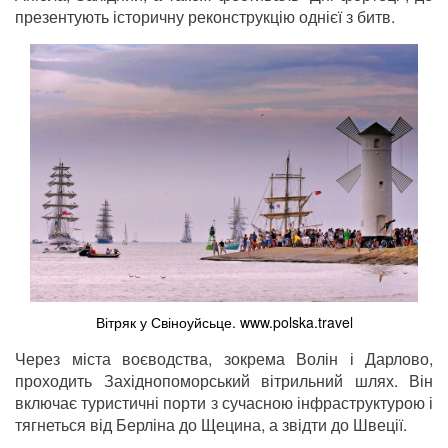
презентують історичну реконструкцію однієї з битв.
Вітряк у Свіноуйсьце. www.polska.travel
Через міста воєводства, зокрема Волін і Дарлово,
проходить Західнопоморський вітрильний шлях. Він
включає туристичні порти з сучасною інфраструктурою і
тягнеться від Берліна до Щецина, а звідти до Швеції.