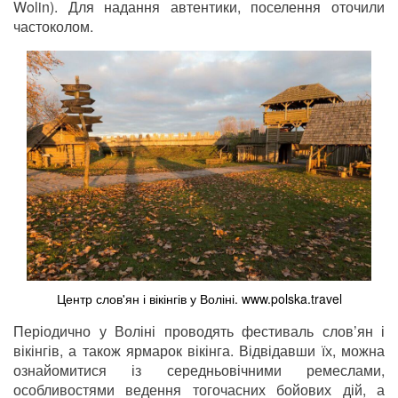
Wolin). Для надання автентики, поселення оточили
частоколом.
Центр слов'ян і вікінгів у Воліні. www.polska.travel
Періодично у Воліні проводять фестиваль слов’ян і
вікінгів, а також ярмарок вікінга. Відвідавши їх, можна
ознайомитися із середньовічними ремеслами,
особливостями ведення тогочасних бойових дій, а