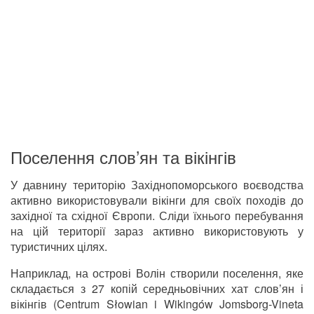
Поселення слов’ян та вікінгів
У давнину територію Західнопоморського воєводства
активно використовували вікінги для своїх походів до
західної та східної Європи. Сліди їхнього перебування
на цій території зараз активно використовують у
туристичних цілях.
Наприклад, на острові Волін створили поселення, яке
складається з 27 копій середньовічних хат слов’ян і
вікінгів (Centrum Słowian i Wikingów Jomsborg-Vineta