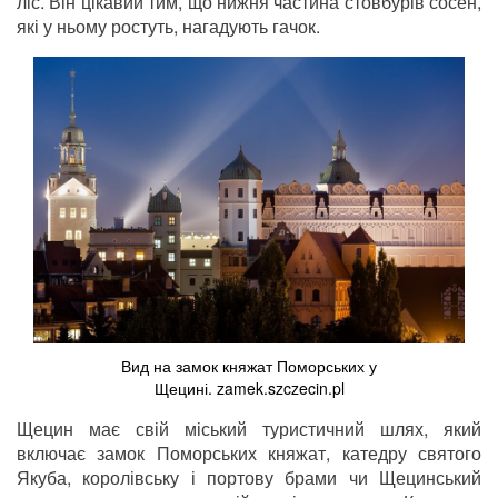
ліс. Він цікавий тим, що нижня частина стовбурів сосен,
які у ньому ростуть, нагадують гачок.
Вид на замок княжат Поморських у
Щецині. zamek.szczecin.pl
Щецин має свій міський туристичний шлях, який
включає замок Поморських княжат, катедру святого
Якуба, королівську і портову брами чи Щецинський