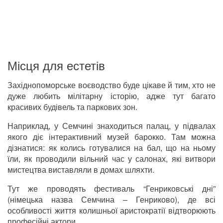
Місця для естетів
Західнопоморське воєводство буде цікаве й тим, хто не
дуже любить мілітарну історію, адже тут багато
красивих будівель та паркових зон.
Наприклад, у Семчині знаходиться палац, у підвалах
якого діє інтерактивний музей барокко. Там можна
дізнатися: як колись готувалися на бал, що на ньому
їли, як проводили вільний час у салонах, які витвори
мистецтва виставляли в домах шляхти.
Тут же проводять фестиваль “Генриковські дні”
(німецька назва Семчина – Генриково), де всі
особливості життя колишньої аристократії відтворюють
професійні актори.