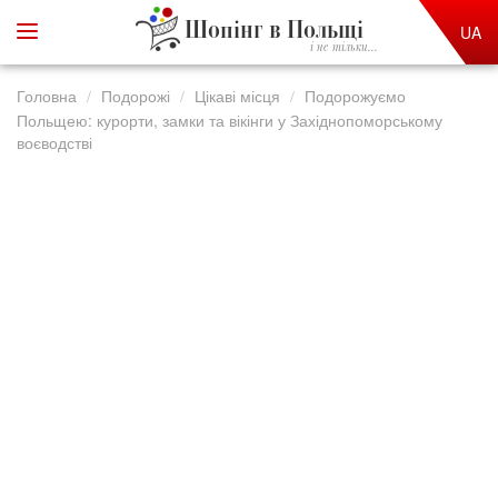
Шопінг в Польщі
UA
і не тільки...
Головна
Подорожі
Цікаві місця
Подорожуємо
Польщею: курорти, замки та вікінги у Західнопоморському
воєводстві