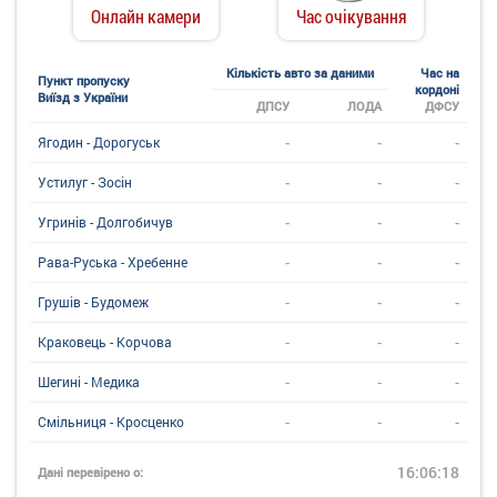
Онлайн камери
Час очікування
Кількість авто за даними
Час на
Пункт пропуску
кордоні
Виїзд з України
ДПСУ
ЛОДА
ДФСУ
-
-
-
Ягодин - Дорогуськ
-
-
-
Устилуг - Зосін
-
-
-
Угринiв - Долгобичув
-
-
-
Рава-Руська - Хребенне
-
-
-
Грушів - Будомеж
-
-
-
Краковець - Корчова
-
-
-
Шегині - Медика
-
-
-
Смільниця - Кросценко
16:06:18
Дані перевірено о: