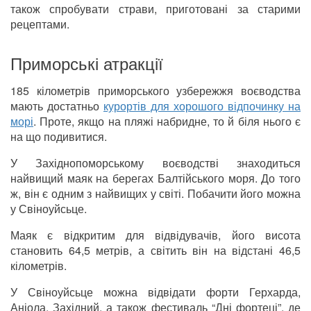
також спробувати страви, приготовані за старими
рецептами.
Приморські атракції
185 кілометрів приморського узбережжя воєводства
мають достатньо
курортів для хорошого відпочинку на
морі
. Проте, якщо на пляжі набридне, то й біля нього є
на що подивитися.
У Західнопоморському воєводстві знаходиться
найвищий маяк на берегах Балтійського моря. До того
ж, він є одним з найвищих у світі. Побачити його можна
у Свіноуйсьце.
Маяк є відкритим для відвідувачів, його висота
становить 64,5 метрів, а світить він на відстані 46,5
кілометрів.
У Свіноуйсьце можна відвідати форти Герхарда,
Аніола, Західний, а також фестиваль “Дні фортеці”, де