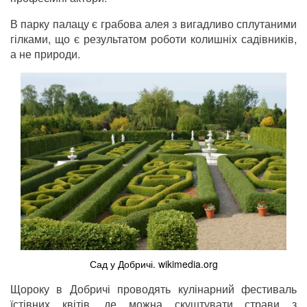
В парку палацу є грабова алея з вигадливо сплутаними
гілками, що є результатом роботи колишніх садівників,
а не природи.
Сад у Добричі. wikimedia.org
Щороку в Добричі проводять кулінарний фестиваль
їстівних квітів, де можна скуштувати страви з