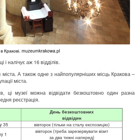
 в Кракові. muzeumkrakowa.pl
 і налічує аж 16 відділів.
міста. А також одне з найпопулярніших місць Кракова –
пації міста.
в, ці музеї можна відвідати безкоштовно один разна
едня реєстрація.
День безкоштовних
відвідин
y 35
вівторок (тільки на сталу експозицію)
вівторок (треба зарезервувати візит
y 1
за два тижні наперед)