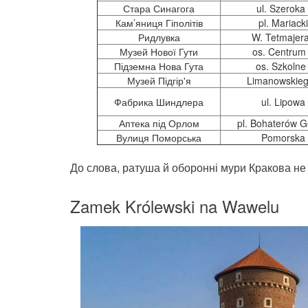
Стара Синагога
ul. Szeroka
Кам’яниця Гіполітів
pl. Mariack
Ридлувка
W. Tetmajer
Музей Нової Гути
os. Centrum
Підземна Нова Гута
os. Szkolne
Музей Підгір'я
Limanowskieg
Фабрика Шиндлера
ul. Lipowa
Аптека під Орлом
pl. Bohaterów G
Вулиця Поморська
Pomorska
До слова, ратуша й оборонні мури Кракова не
Zamek Królewski na Wawelu