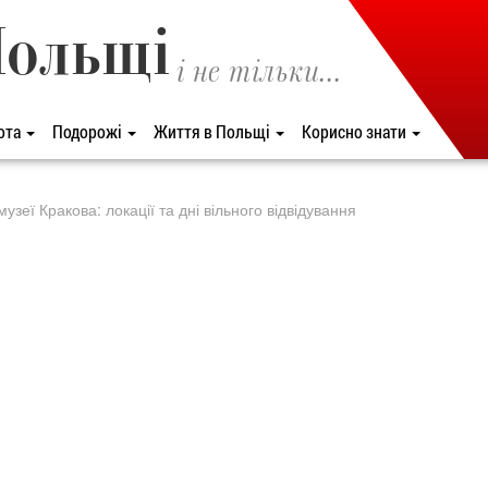
Польщі
і не тільки...
ота
Подорожі
Життя в Польщі
Корисно знати
узеї Кракова: локації та дні вільного відвідування