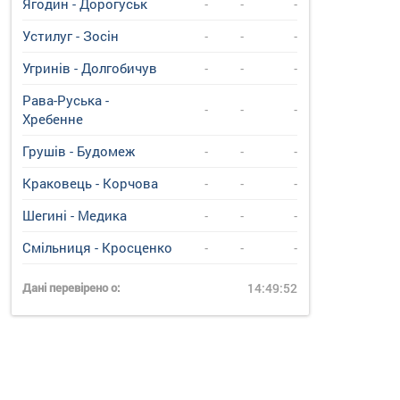
Ягодин - Дорогуськ
-
-
-
Устилуг - Зосін
-
-
-
Угринiв - Долгобичув
-
-
-
Рава-Руська -
-
-
-
Хребенне
Грушів - Будомеж
-
-
-
Краковець - Корчова
-
-
-
Шегині - Медика
-
-
-
Смільниця - Кросценко
-
-
-
Дані перевірено о:
14:49:52