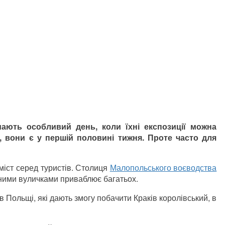
мають особливий день, коли їхні експозиції
можна
, вони є у
першій половині тижня. Проте часто
для
міст серед туристів. Столиця
Малопольського воєводства
шними вуличками приваблює багатьох.
їв Польщі, які дають змогу побачити Краків королівський, в