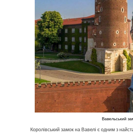
Вавельський зам
Королівський замок на Вавелі є одним з найст