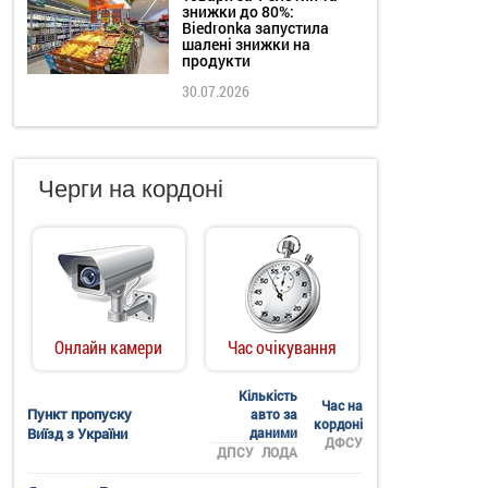
знижки до 80%:
Biedronka запустила
шалені знижки на
продукти
30.07.2026
Черги на кордоні
Онлайн камери
Час очікування
Кількість
Час на
Пункт пропуску
авто за
кордоні
Виїзд з України
даними
ДФСУ
ДПСУ
ЛОДА