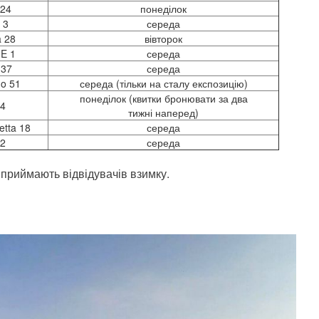
 24
понеділок
i 3
середа
a 28
вівторок
 E 1
середа
 37
середа
o 51
середа (тільки на сталу експозицію)
понеділок (квитки бронювати за два
 4
тижні наперед)
etta 18
середа
 2
середа
 приймають відвідувачів взимку.