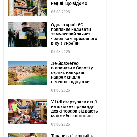
неділі: що відомо
06.08.2026
Одна з країн ЄС
припиняє надавати
тимчасовий захист
чоловікам призовного
віку з України
05.08.2026
Де бюджетно
відпочити в Європі у
серпні: найкращі
напрямки для
сімейної відпустки
04.08.2026
У Lidl стартували акції
на шкільне приладдя:
деякі товари віддають
майже безкоштовно
03.08.2026
Товари за 1 злотий та