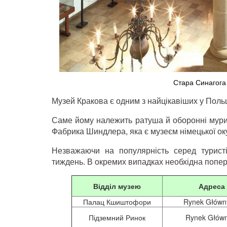
Стара Синагога
Музей Кракова є одним з найцікавіших у Польщі
Саме йому належить ратуша й оборонні мури 
Фабрика Шиндлера, яка є музеєм німецької оку
Незважаючи на популярність серед туристі
тиждень. В окремих випадках необхідна попер
Відділ музею
Адреса
Палац Кшиштофори
Rynek Główn
Підземний Ринок
Rynek Główn