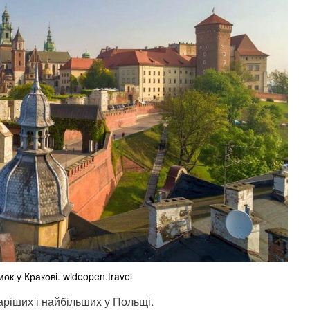
ок у Кракові. wideopen.travel
аріших і найбільших у Польщі.