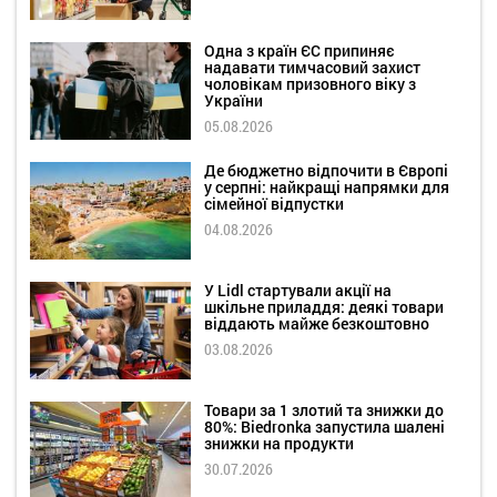
Одна з країн ЄС припиняє
надавати тимчасовий захист
чоловікам призовного віку з
України
05.08.2026
Де бюджетно відпочити в Європі
у серпні: найкращі напрямки для
сімейної відпустки
04.08.2026
У Lidl стартували акції на
шкільне приладдя: деякі товари
віддають майже безкоштовно
03.08.2026
Товари за 1 злотий та знижки до
80%: Biedronka запустила шалені
знижки на продукти
30.07.2026