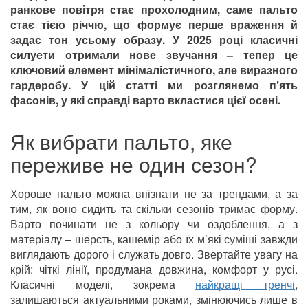
ранкове повітря стає прохолодним, саме пальто
стає тією річчю, що формує перше враження й
задає тон усьому образу. У 2025 році класичні
силуети отримали нове звучання – тепер це
ключовий елемент мінімалістичного, але виразного
гардеробу. У цій статті ми розглянемо п’ять
фасонів, у які справді варто вкластися цієї осені.
Як вибрати пальто, яке
переживе не один сезон?
Хороше пальто можна впізнати не за трендами, а за
тим, як воно сидить та скільки сезонів тримає форму.
Варто починати не з кольору чи оздоблення, а з
матеріалу – шерсть, кашемір або їх м’які суміші завжди
виглядають дорого і служать довго. Звертайте увагу на
крій: чіткі лінії, продумана довжина, комфорт у русі.
Класичні моделі, зокрема
найкращі тренчі
,
залишаються актуальними роками, змінюючись лише в