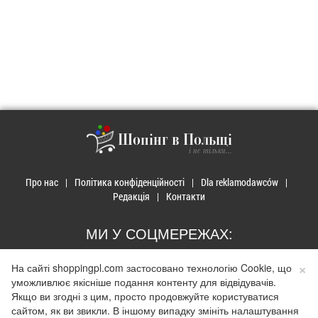
Шопінг в Польщі
і не тільки...
Про нас
Політика конфіденційності
Dla reklamodawców
Редакція
Контакти
МИ У СОЦМЕРЕЖАХ:
×
На сайті shoppingpl.com застосовано технологію Cookie, що
уможливлює якісніше подання контенту для відвідувачів.
Якщо ви згодні з цим, просто продовжуйте користуватися
© 2026 Закупи в Польщі. Developed by
Realnet.cf
.
Depositphotos
сайтом, як ви звикли. В іншому випадку змініть налаштування