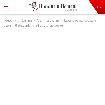
Шопінг в Польщі
UA
і не тільки...
Головна
Закупи
Одяг та взуття
Ідеальне пальто для
осені – 5 фасонів, у які варто вкластися