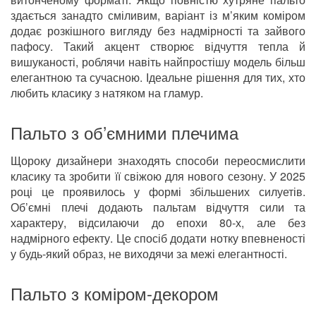
здається занадто сміливим, варіант із м’яким коміром
додає розкішного вигляду без надмірності та зайвого
пафосу. Такий акцент створює відчуття тепла й
вишуканості, роблячи навіть найпростішу модель більш
елегантною та сучасною. Ідеальне рішення для тих, хто
любить класику з натяком на гламур.
Пальто з об’ємними плечима
Щороку дизайнери знаходять способи переосмислити
класику та зробити її свіжою для нового сезону. У 2025
році це проявилось у формі збільшених силуетів.
Об’ємні плечі додають пальтам відчуття сили та
характеру, відсилаючи до епохи 80-х, але без
надмірного ефекту. Це спосіб додати нотку впевненості
у будь-який образ, не виходячи за межі елегантності.
Пальто з коміром-декором