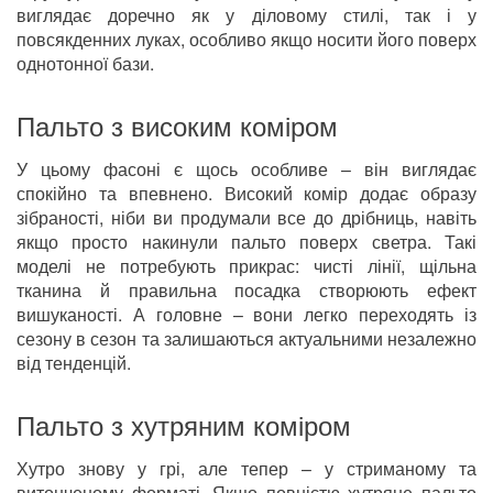
виглядає доречно як у діловому стилі, так і у
повсякденних луках, особливо якщо носити його поверх
однотонної бази.
Пальто з високим коміром
У цьому фасоні є щось особливе – він виглядає
спокійно та впевнено. Високий комір додає образу
зібраності, ніби ви продумали все до дрібниць, навіть
якщо просто накинули пальто поверх светра. Такі
моделі не потребують прикрас: чисті лінії, щільна
тканина й правильна посадка створюють ефект
вишуканості. А головне – вони легко переходять із
сезону в сезон та залишаються актуальними незалежно
від тенденцій.
Пальто з хутряним коміром
Хутро знову у грі, але тепер – у стриманому та
витонченому форматі. Якщо повністю хутряне пальто