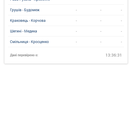
-
-
-
Грушів - Будомеж
-
-
-
Краковець - Корчова
-
-
-
Шегині - Медика
-
-
-
Смільниця - Кросценко
13:36:31
Дані перевірено о: