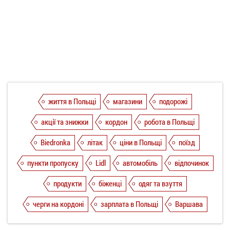
життя в Польщі
магазини
подорожі
акції та знижки
кордон
робота в Польщі
Biedronka
літак
ціни в Польщі
поїзд
пункти пропуску
Lidl
автомобіль
відпочинок
продукти
біженці
одяг та взуття
черги на кордоні
зарплата в Польщі
Варшава