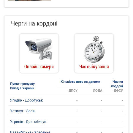
Черги на кордоні
Онлайн камери
Час очікування
Кількість авто за даними
Час на
Пункт пропуску
кордоні
Виїзд з України
ДПСУ
ЛОДА
ДФСУ
-
-
-
Ягодин - Дорогуськ
-
-
-
Устилуг - Зосін
-
-
-
Угринiв - Долгобичув
-
-
-
Рава-Руська - Хребенне