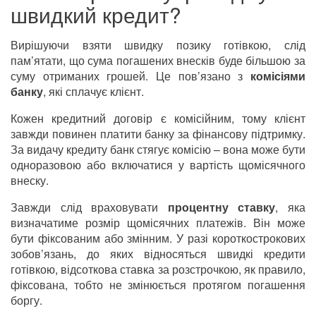
швидкий кредит?
Вирішуючи взяти швидку позику готівкою, слід
пам’ятати, що сума погашених внесків буде більшою за
суму отриманих грошей. Це пов’язано з
комісіями
банку
, які сплачує клієнт.
Кожен кредитний договір є комісійним, тому клієнт
завжди повинен платити банку за фінансову підтримку.
За видачу кредиту банк стягує комісію – вона може бути
одноразовою або включатися у вартість щомісячного
внеску.
Завжди слід враховувати
процентну ставку
, яка
визначатиме розмір щомісячних платежів. Він може
бути фіксованим або змінним. У разі короткострокових
зобов’язань, до яких відносяться швидкі кредити
готівкою, відсоткова ставка за розстрочкою, як правило,
фіксована, тобто не змінюється протягом погашення
боргу.