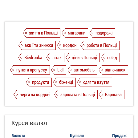
життя в Польщі
магазини
подорожі
акції та знижки
кордон
робота в Польщі
Biedronka
літак
ціни в Польщі
поїзд
пункти пропуску
Lidl
автомобіль
відпочинок
продукти
біженці
одяг та взуття
черги на кордоні
зарплата в Польщі
Варшава
Курси валют
Валюта
Купівля
Продаж