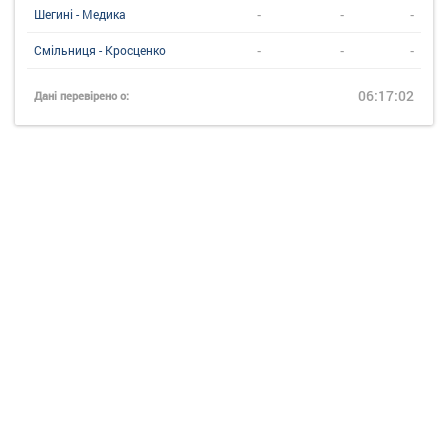
-
-
-
Шегині - Медика
-
-
-
Смільниця - Кросценко
06:17:02
Дані перевірено о: