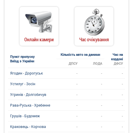
Онлайн камери
Час очікування
Кількість авто за даними
Час на
Пункт пропуску
кордоні
Виїзд з України
ДПСУ
ЛОДА
ДФСУ
-
-
-
Ягодин - Дорогуськ
-
-
-
Устилуг - Зосін
-
-
-
Угринiв - Долгобичув
-
-
-
Рава-Руська - Хребенне
-
-
-
Грушів - Будомеж
-
-
-
Краковець - Корчова