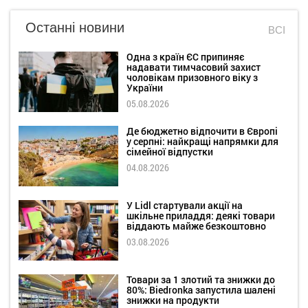
Останні новини
ВСІ
Одна з країн ЄС припиняє
надавати тимчасовий захист
чоловікам призовного віку з
України
05.08.2026
Де бюджетно відпочити в Європі
у серпні: найкращі напрямки для
сімейної відпустки
04.08.2026
У Lidl стартували акції на
шкільне приладдя: деякі товари
віддають майже безкоштовно
03.08.2026
Товари за 1 злотий та знижки до
80%: Biedronka запустила шалені
знижки на продукти