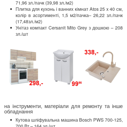
71,96 зл./пачк (39,98 зл./м2)
Плитка для кухонь і ванних кімнат Atos 25 x 40 см,
колір в асортименті, 1,5 м2/пачка– 26,22 зл./пачк
(17,48зл./м2)
Унітаз компакт Cersanit Mito Grey з дошкою – 208
зл./шт
на інструменти, матеріали для ремонту та інше
обладнання
Кутова шліфувальна машина Bosch PWS 700-125,
700 Вт – 164 зл./шт