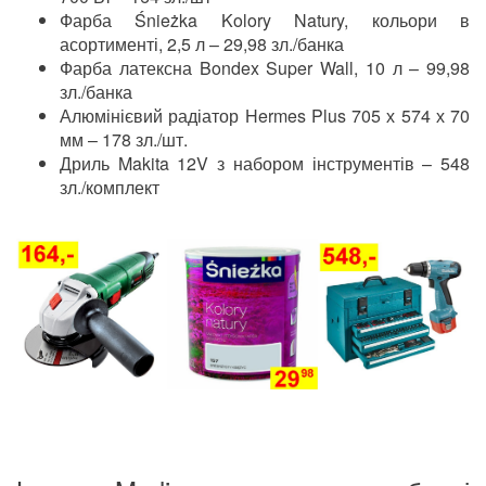
Фарба Śnieżka Kolory Natury, кольори в
асортименті, 2,5 л – 29,98 зл./банка
Фарба латексна Bondex Super Wall, 10 л – 99,98
зл./банка
Алюмінієвий радіатор Hermes Plus 705 х 574 х 70
мм – 178 зл./шт.
Дриль Makita 12V з набором інструментів – 548
зл./комплект