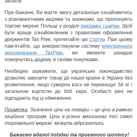
запасів.
При бажанні, Ви маєте змогу детальніше ознайомитись
з різноманітними акціями та знижками, що пропонують
торгові мережі Польщі у розділі
рекламні газетки
. Щоб
бути краще ознайомленим з правилами оформлення
документів Tax Free, прочитайте цю
статтю
. При цьому
пам’ятайте, що використовуючи систему
електронного
декларування TaxFree
, ви зможете швидше
повернутись додому зі своїми покупками.
Необхідно зауважити, що українське законодавство
дозволяє завозити товар до нашої країни в Україну без
розмитнення, якщо сумарна вага не перевищує 50 кг і
загальною вартістю до 500 євро. Особисті речі не
підпадають під ці обмеження.
Примітка
. Зазначені ціни на товари – це ціни в рамках
акційних програм. Ціни в різних магазинах тієї самої
торгівельної мережі можуть відрізнятись.
Бажаємо вдалої поїздки та приємного шопінгу!