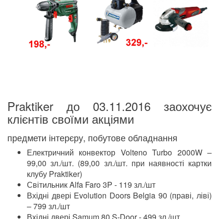
Praktiker до 03.11.2016 заохочує
клієнтів своїми акціями
предмети інтерєру, побутове обладнання
Електричний конвектор Volteno Turbo 2000W –
99,00 зл./шт. (89,00 зл./шт. при наявності картки
клубу Praktiker)
Світильник Alfa Faro 3P - 119 зл./шт
Вхідні двері Evolution Doors Belgia 90 (праві, ліві)
– 799 зл./шт
Вхідні двері Samum 80 S-Door - 499 зл./шт