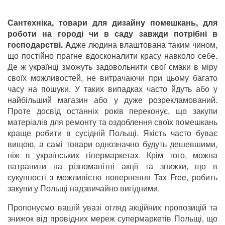
Сантехніка, товари для дизайну помешкань, для
роботи на городі чи в саду завжди потрібні в
господарстві. А
дже людина влаштована таким чином,
що постійно прагне вдосконалити красу навколо себе.
Де ж українці зможуть задовольнити свої смаки в міру
своїх можливостей, не витрачаючи при цьому багато
часу на пошуки. У таких випадках часто йдуть або у
найбільший магазин або у дуже розрекламований.
Проте досвід останніх років переконує, що закупи
матеріалів для ремонту та оздоблення своїх помешкань
краще робити в сусідній Польщі. Якість часто буває
вищою, а самі товари однозначно будуть дешевшими,
ніж в українських гіпермаркетах. Крім того, можна
натрапити на різноманітні акції та знижки, що в
сукупності з можливістю повернення Tax Free, робить
закупи у Польщі надзвичайно вигідними.
Пропонуємо вашій увазі огляд акційних пропозицій та
знижок від провідних мереж супермаркетів Польщі, що