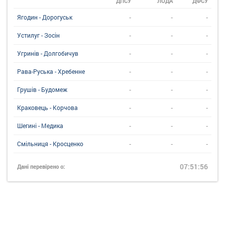
ДПСУ
ЛОДА
ДФСУ
-
-
-
Ягодин - Дорогуськ
-
-
-
Устилуг - Зосін
-
-
-
Угринiв - Долгобичув
-
-
-
Рава-Руська - Хребенне
-
-
-
Грушів - Будомеж
-
-
-
Краковець - Корчова
-
-
-
Шегині - Медика
-
-
-
Смільниця - Кросценко
07:51:56
Дані перевірено о: