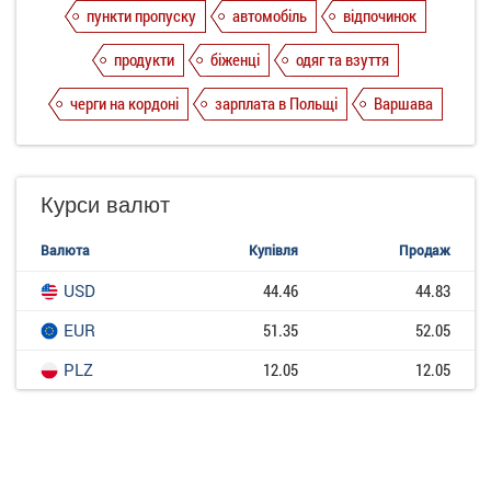
пункти пропуску
автомобіль
відпочинок
продукти
біженці
одяг та взуття
черги на кордоні
зарплата в Польщі
Варшава
Курси валют
Валюта
Купівля
Продаж
USD
44.46
44.83
EUR
51.35
52.05
PLZ
12.05
12.05