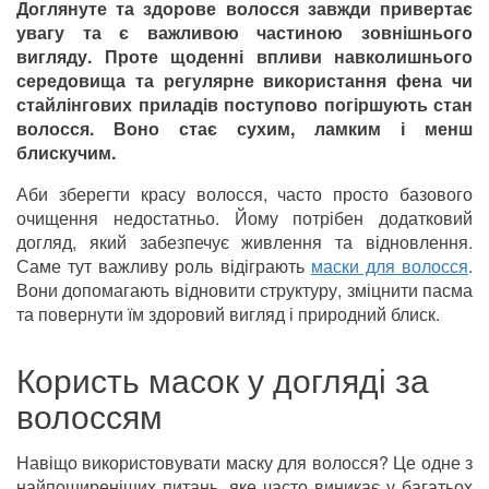
Доглянуте та здорове волосся завжди привертає
увагу та є важливою частиною зовнішнього
вигляду. Проте щоденні впливи навколишнього
середовища та регулярне використання фена чи
стайлінгових приладів поступово погіршують стан
волосся. Воно стає сухим, ламким і менш
блискучим.
Аби зберегти красу волосся, часто просто базового
очищення недостатньо. Йому потрібен додатковий
догляд, який забезпечує живлення та відновлення.
Саме тут важливу роль відіграють
маски для волосся
.
Вони допомагають відновити структуру, зміцнити пасма
та повернути їм здоровий вигляд і природний блиск.
Користь масок у догляді за
волоссям
Навіщо використовувати маску для волосся? Це одне з
найпоширеніших питань, яке часто виникає у багатьох