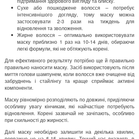
підтримання здорового вигляду та блиску.
Сухе або пошкоджене волосся – потребує
інтенсивнішого догляду, тому маску можна
застосовувати 2-3 рази на тиждень для
відновлення та зволоження.
Жирне волосся – оптимально використовувати
маску приблизно 1 раз на 10-14 днів, обираючи
легкі формули, які не обтяжують корені.
Для ефективного результяту потрібно ще й правильно
правильно наносити маску. Засіб використовують після
миття голови шампунем, коли волосся вже очищене від
забруднень і стайлінгу та краще сприймає активні
компоненти.
Маску рівномірно розподіляють по довжині, приділяючи
особливу увагу кінчикам, які найчастіше потребують
відновлення. Корені зазвичай не зачіпають, особливо
при схильності до жирності.
Далі маску необхідно залишити на декілька хвилин,
перважно це на 5-15 хвилин. Точний час вказують в