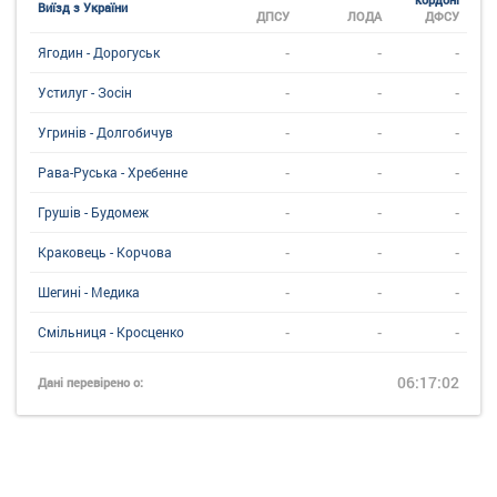
Виїзд з України
ДПСУ
ЛОДА
ДФСУ
-
-
-
Ягодин - Дорогуськ
-
-
-
Устилуг - Зосін
-
-
-
Угринiв - Долгобичув
-
-
-
Рава-Руська - Хребенне
-
-
-
Грушів - Будомеж
-
-
-
Краковець - Корчова
-
-
-
Шегині - Медика
-
-
-
Смільниця - Кросценко
06:17:02
Дані перевірено о: