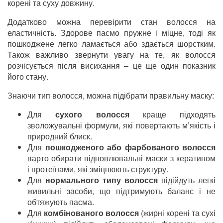
корені та суху довжину.
Додатково можна перевірити стан волосся на
еластичність. Здорове пасмо пружне і міцне, тоді як
пошкоджене легко ламається або здається шорстким.
Також важливо звернути увагу на те, як волосся
розчісується після висихання – це ще один показник
його стану.
Знаючи тип волосся, можна підібрати правильну маску:
Для
сухого волосся
краще підходять
зволожувальні формули, які повертають м’якість і
природний блиск.
Для
пошкодженого або фарбованого волосся
варто обирати відновлювальні маски з кератином
і протеїнами, які зміцнюють структуру.
Для
нормального типу волосся
підійдуть легкі
живильні засоби, що підтримують баланс і не
обтяжують пасма.
Для
комбінованого волосся
(жирні корені та сухі