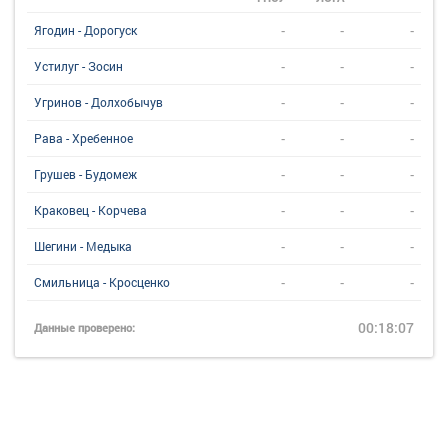
-
-
-
Ягодин - Дорогуск
-
-
-
Устилуг - Зосин
-
-
-
Угринов - Долхобычув
-
-
-
Рава - Хребенное
-
-
-
Грушев - Будомеж
-
-
-
Краковец - Корчева
-
-
-
Шегини - Медыка
-
-
-
Смильница - Кросценко
00:18:07
Данные проверено: