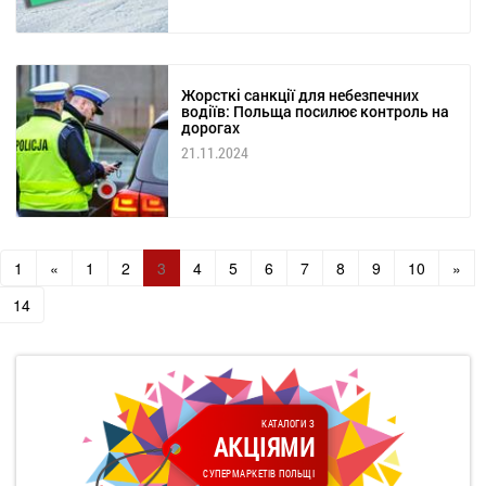
Жорсткі санкції для небезпечних
водіїв: Польща посилює контроль на
дорогах
21.11.2024
1
«
1
2
3
4
5
6
7
8
9
10
»
14
КАТАЛОГИ З
АКЦІЯМИ
СУПЕРМАРКЕТІВ ПОЛЬЩІ