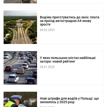
Водіям приготуватись до змін: плата
за проїзд автострадою А4 знову
зросте
06.02.2025
У яких польських містах найбільші
затори: новий рейтинг
28.01.2025
Нові штрафи для водіїв у Польщі: що
змінилось у 2025 році