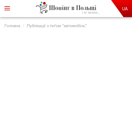
Шопінг в Польщі
UA
і не тільки...
Головна
Публікації з теґом "автомобіль"