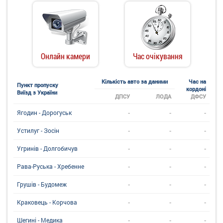
Онлайн камери
Час очікування
Кількість авто за даними
Час на
Пункт пропуску
кордоні
Виїзд з України
ДПСУ
ЛОДА
ДФСУ
-
-
-
Ягодин - Дорогуськ
-
-
-
Устилуг - Зосін
-
-
-
Угринiв - Долгобичув
-
-
-
Рава-Руська - Хребенне
-
-
-
Грушів - Будомеж
-
-
-
Краковець - Корчова
-
-
-
Шегині - Медика