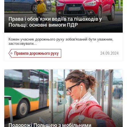
Права і обов’язки водіїв та пішоходів у
Польщі: основні вимоги ПДР
Кожен учасник дорожнього руху зобов'язаний бути уважним,
застосовувати...
Правила дорожнього руху
24.09.2024
Подорожі Польщею з мобільними