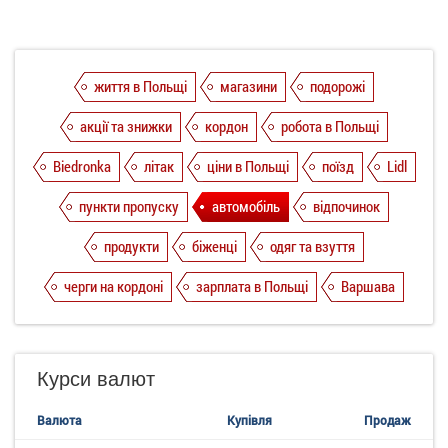
життя в Польщі
магазини
подорожі
акції та знижки
кордон
робота в Польщі
Biedronka
літак
ціни в Польщі
поїзд
Lidl
пункти пропуску
автомобіль
відпочинок
продукти
біженці
одяг та взуття
черги на кордоні
зарплата в Польщі
Варшава
Курси валют
Валюта
Купівля
Продаж