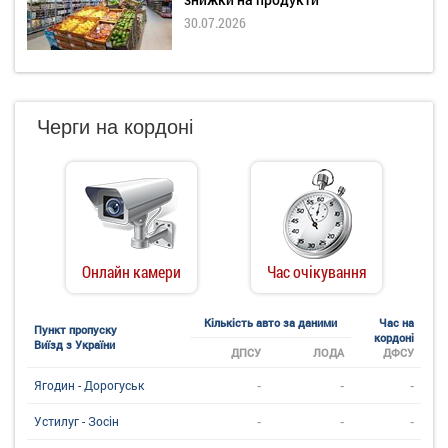
30.07.2026
Черги на кордоні
Онлайн камери
Час очікування
Кількість авто за даними
Час на
Пункт пропуску
кордоні
Виїзд з України
ДПСУ
ЛОДА
ДФСУ
-
-
-
Ягодин - Дорогуськ
-
-
-
Устилуг - Зосін