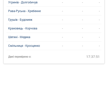
-
-
-
Угринiв - Долгобичув
-
-
-
Рава-Руська - Хребенне
-
-
-
Грушів - Будомеж
-
-
-
Краковець - Корчова
-
-
-
Шегині - Медика
-
-
-
Смільниця - Кросценко
17:37:51
Дані перевірено о: