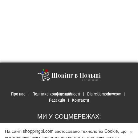
Шопінг в Польщі
і не тільки...
Про нас
Політика конфіденційності
Dla reklamodawców
Редакція
Контакти
МИ У СОЦМЕРЕЖАХ:
×
На сайті shoppingpl.com застосовано технологію Cookie, що
уможливлює якісніше подання контенту для відвідувачів.