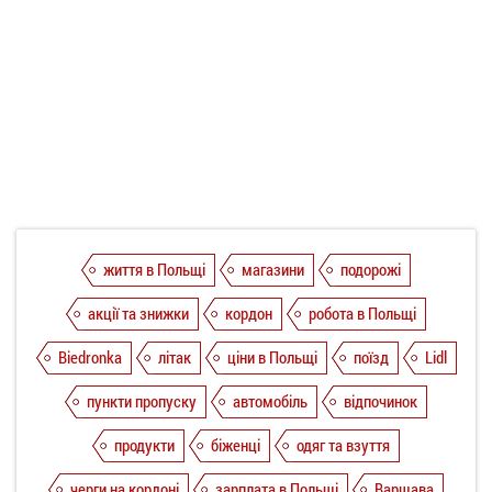
життя в Польщі
магазини
подорожі
акції та знижки
кордон
робота в Польщі
Biedronka
літак
ціни в Польщі
поїзд
Lidl
пункти пропуску
автомобіль
відпочинок
продукти
біженці
одяг та взуття
черги на кордоні
зарплата в Польщі
Варшава