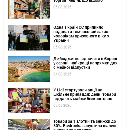
торгові неділі: що відомо
06.08.2026
Одна з країн ЄС припиняє
надавати тимчасовий захист
чоловікам призовного віку з
України
05.08.2026
Де бюджетно відпочити в Європі
у серпні: найкращі напрямки для
сімейної відпустки
04.08.2026
У Lidl стартували акції на
шкільне приладдя: деякі товари
віддають майже безкоштовно
03.08.2026
Товари за 1 злотий та знижки до
80%: Biedronka запустила шалені
знижки на продукти