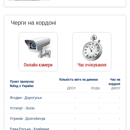
Черги на кордоні
Онлайн камери
Час очікування
Кількість авто за даними
Час на
Пункт пропуску
кордоні
Виїзд з України
ДПСУ
ЛОДА
ДФСУ
-
-
-
Ягодин - Дорогуськ
-
-
-
Устилуг - Зосін
-
-
-
Угринiв - Долгобичув
-
-
-
Рава-Руська - Хребенне