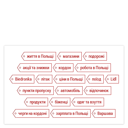
життя в Польщі
магазини
подорожі
акції та знижки
кордон
робота в Польщі
Biedronka
літак
ціни в Польщі
поїзд
Lidl
пункти пропуску
автомобіль
відпочинок
продукти
біженці
одяг та взуття
черги на кордоні
зарплата в Польщі
Варшава