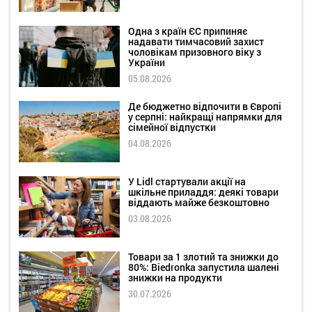
Одна з країн ЄС припиняє
надавати тимчасовий захист
чоловікам призовного віку з
України
05.08.2026
Де бюджетно відпочити в Європі
у серпні: найкращі напрямки для
сімейної відпустки
04.08.2026
У Lidl стартували акції на
шкільне приладдя: деякі товари
віддають майже безкоштовно
03.08.2026
Товари за 1 злотий та знижки до
80%: Biedronka запустила шалені
знижки на продукти
30.07.2026