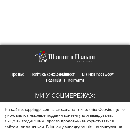
Шопінг в Польщі
і не тільки...
Про нас
Політика конфіденційності
Dla reklamodawców
Редакція
Контакти
МИ У СОЦМЕРЕЖАХ:
×
На сайті shoppingpl.com застосовано технологію Cookie, що
уможливлює якісніше подання контенту для відвідувачів.
Якщо ви згодні з цим, просто продовжуйте користуватися
© 2026 Закупи в Польщі. Developed by
Realnet.cf
.
Depositphotos
сайтом, як ви звикли. В іншому випадку змініть налаштування