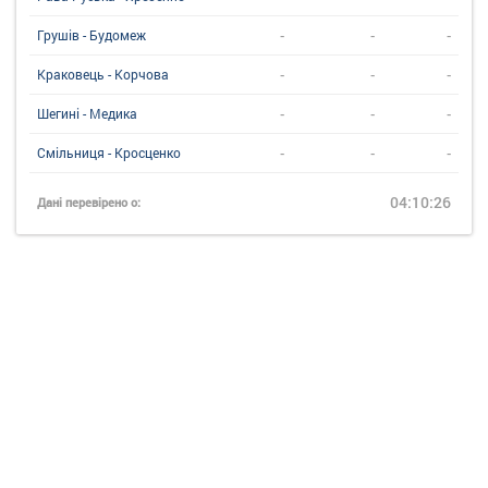
-
-
-
Грушів - Будомеж
-
-
-
Краковець - Корчова
-
-
-
Шегині - Медика
-
-
-
Смільниця - Кросценко
04:10:26
Дані перевірено о: