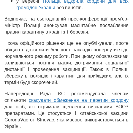
у вересні
Польща відкрила кордони для всіх
громадян України
без винятів.
Водночас, на сьогоднішній прес-конференції прем’єр-
міністр Польщі анонсував масштабне послаблення
правил карантину в країні з 1 березня.
І хоча офіційного рішення ще не опублікували, проте
обіцяють дозволити більшості закладів повернутися до
нормального режиму роботи. При цьому обов'язковими
залишаються носіння маски, дотримання соціальної
дистанції і проведення вакцинації. Також в Польщі
збережуть ізоляцію і карантин для приїжджих, але їх
термін буде скорочений.
Напередодні Рада ЄС рекомендувала членам
спільноти
скасувати обмеження на перетин кордону
для осіб, які отримали щеплення визнаними ВООЗ
препаратами. Це стосується і китайськокої вакцини
CoronaVac от Sinovac, яка масово використовується в
Україні.