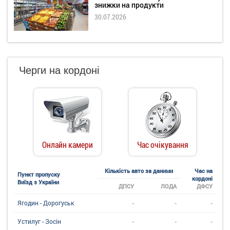
знижки на продукти
30.07.2026
Черги на кордоні
Онлайн камери
Час очікування
Кількість авто за даними
Час на
Пункт пропуску
кордоні
Виїзд з України
ДПСУ
ЛОДА
ДФСУ
-
-
-
Ягодин - Дорогуськ
-
-
-
Устилуг - Зосін