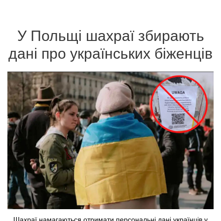
У Польщі шахраї збирають
дані про українських біженців
Шахраї намагаються отримати персональні дані українців у