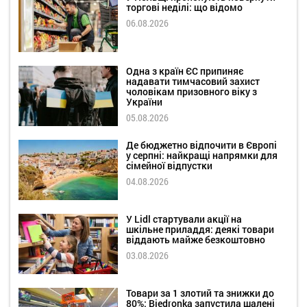
торгові неділі: що відомо
06.08.2026
Одна з країн ЄС припиняє
надавати тимчасовий захист
чоловікам призовного віку з
України
05.08.2026
Де бюджетно відпочити в Європі
у серпні: найкращі напрямки для
сімейної відпустки
04.08.2026
У Lidl стартували акції на
шкільне приладдя: деякі товари
віддають майже безкоштовно
03.08.2026
Товари за 1 злотий та знижки до
80%: Biedronka запустила шалені