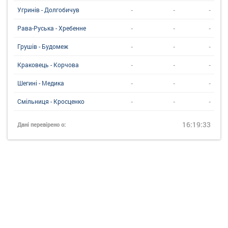
-
-
-
Угринiв - Долгобичув
-
-
-
Рава-Руська - Хребенне
-
-
-
Грушів - Будомеж
-
-
-
Краковець - Корчова
-
-
-
Шегині - Медика
-
-
-
Смільниця - Кросценко
16:19:33
Дані перевірено о: