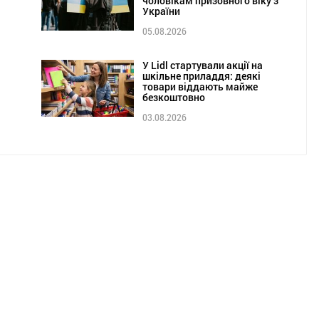
чоловікам призовного віку з
України
05.08.2026
У Lidl стартували акції на
шкільне приладдя: деякі
товари віддають майже
безкоштовно
03.08.2026