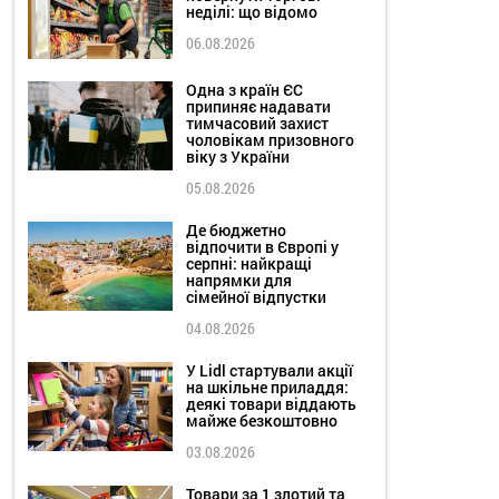
неділі: що відомо
06.08.2026
Одна з країн ЄС
припиняє надавати
тимчасовий захист
чоловікам призовного
віку з України
05.08.2026
Де бюджетно
відпочити в Європі у
серпні: найкращі
напрямки для
сімейної відпустки
04.08.2026
У Lidl стартували акції
на шкільне приладдя:
деякі товари віддають
майже безкоштовно
03.08.2026
Товари за 1 злотий та