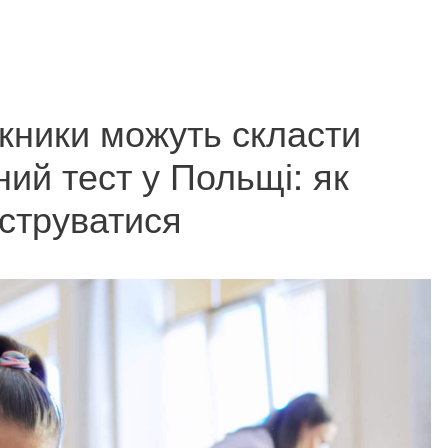
скники можуть скласти
ий тест у Польщі: як
струватися