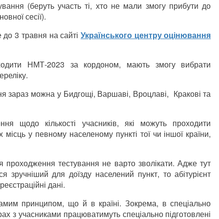
вання (беруть участь ті, хто не мали змогу прибути до
овної сесії).
 до 3 травня на сайті
Українського центру оцінювання
оходити НМТ-2023 за кордоном, мають змогу вибрати
ереліку.
я зараз можна у Бидгощі, Варшаві, Вроцлаві, Кракові та
ня щодо кількості учасників, які можуть проходити
 місць у певному населеному пункті тої чи іншої країни,
ля проходження тестування не варто зволікати. Адже тут
ся зручніший для доїзду населений пункт, то абітурієнт
реєстраційні дані.
мим принципом, що й в країні. Зокрема, в спеціально
ах з учасниками працюватимуть спеціально підготовлені