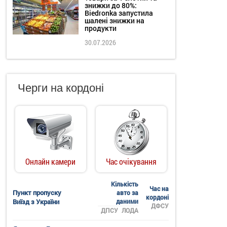
знижки до 80%:
Biedronka запустила
шалені знижки на
продукти
30.07.2026
Черги на кордоні
Онлайн камери
Час очікування
Кількість
Час на
Пункт пропуску
авто за
кордоні
Виїзд з України
даними
ДФСУ
ДПСУ
ЛОДА