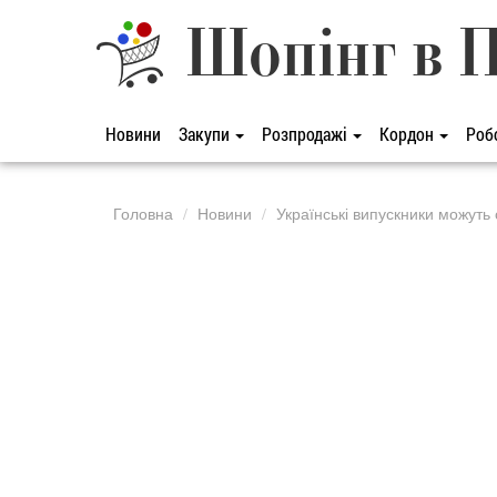
Шопінг в 
Новини
Закупи
Розпродажі
Кордон
Роб
Головна
Новини
Українські випускники можуть