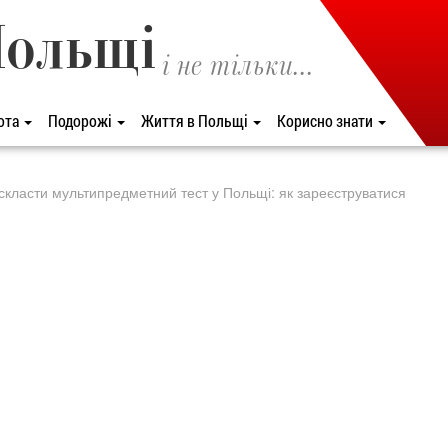
Польщі
і не тільки...
ота
Подорожі
Життя в Польщі
Корисно знати
 скласти мультипредметний тест у Польщі: як зареєструватися