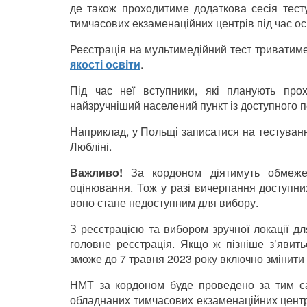
де також проходитиме додаткова сесія тесту
тимчасових екзаменаційних центрів під час осн
Реєстрація на мультимедійний тест триватиме
якості освіти
.
Під час неї вступники, які планують пр
найзручніший населений пункт із доступного п
Наприклад, у Польщі записатися на тестуванн
Любліні.
Важливо!
За кордоном діятимуть обмежен
оцінювання. Тож у разі вичерпання доступних
воно стане недоступним для вибору.
З реєстрацією та вибором зручної локації д
головне реєстрація. Якщо ж пізніше з’явить
зможе до 7 травня 2023 року включно змінити 
НМТ за кордоном буде проведено за тим са
обладнаних тимчасових екзаменаційних центр