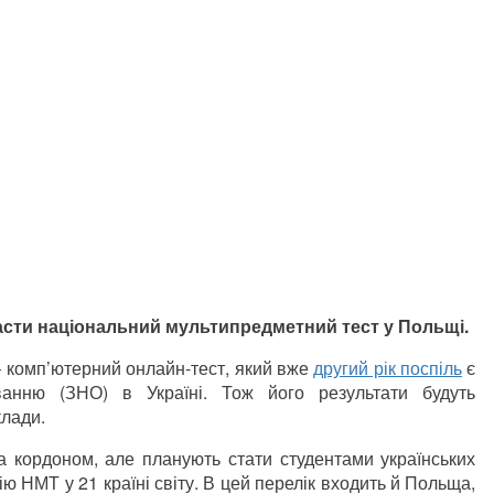
ласти національний мультипредметний тест у Польщі.
 комп’ютерний онлайн-тест, який вже
другий рік поспіль
є
анню (ЗНО) в Україні. Тож його результати будуть
клади.
за кордоном, але планують стати студентами українських
ю НМТ у 21 країні світу. В цей перелік входить й Польща,