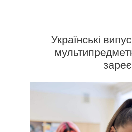
Українські випу
мультипредметн
зареє