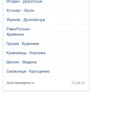
Ягодин - Дорогуськ
-
-
-
Устилуг - Зосін
-
-
-
Угринiв - Долгобичув
-
-
-
Рава-Руська -
-
-
-
Хребенне
Грушів - Будомеж
-
-
-
Краковець - Корчова
-
-
-
Шегині - Медика
-
-
-
Смільниця - Кросценко
-
-
-
Дані перевірено о:
15:24:01