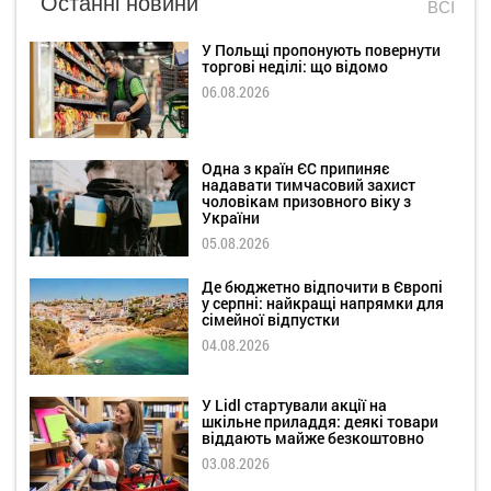
Останні новини
ВСІ
У Польщі пропонують повернути
торгові неділі: що відомо
06.08.2026
Одна з країн ЄС припиняє
надавати тимчасовий захист
чоловікам призовного віку з
України
05.08.2026
Де бюджетно відпочити в Європі
у серпні: найкращі напрямки для
сімейної відпустки
04.08.2026
У Lidl стартували акції на
шкільне приладдя: деякі товари
віддають майже безкоштовно
03.08.2026