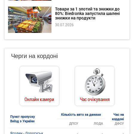
Товари за 1 злотий та знижки до
80%: Biedronka запустила шалені
знижки на продукти
30.07.2026
Черги на кордоні
Онлайн камери
Час очікування
Кількість авто за даними
Час на
Пункт пропуску
кордоні
Виїзд з України
ДПСУ
ЛОДА
ДФСУ
-
-
-
Ягодин - Дорогуськ