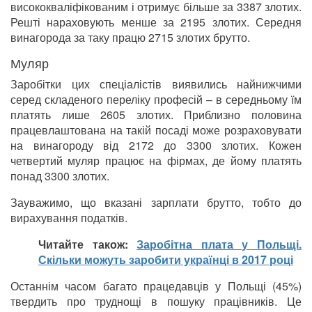
висококваліфікованим і отримує більше за 3387 злотих.
Решті нараховують менше за 2195 злотих. Середня
винагорода за таку працю 2715 злотих брутто.
Муляр
Заробітки цих спеціалістів виявились найнижчими
серед складеного переліку професій – в середньому їм
платять лише 2605 злотих. Приблизно половина
працевлаштована на такій посаді може розраховувати
на винагороду від 2172 до 3300 злотих. Кожен
четвертий муляр працює на фірмах, де йому платять
понад 3300 злотих.
Зауважимо, що вказані зарплати брутто, тобто до
вирахування податків.
Читайте також:
Заробітна плата у Польщі.
Скільки можуть заробити українці в 2017 році
Останнім часом багато працедавців у Польщі (45%)
твердить про труднощі в пошуку працівників. Це