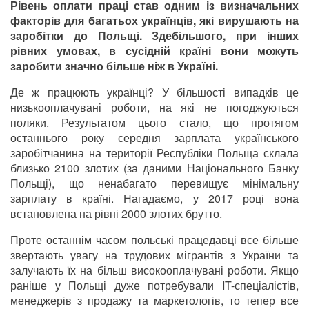
Рівень оплати праці став одним із визначальних
факторів для багатьох українців, які вирушають на
заробітки до Польщі. Здебільшого, при інших
рівних умовах, в сусідній країні вони можуть
заробити значно більше ніж в Україні.
Де ж працюють українці? У більшості випадків це
низькооплачувані роботи, на які не погоджуються
поляки. Результатом цього стало, що протягом
останнього року середня зарплата українського
заробітчанина на території Республіки Польща склала
близько 2100 злотих (за даними Національного Банку
Польщі), що ненабагато перевищує мінімальну
зарплату в країні. Нагадаємо, у 2017 році вона
встановлена на рівні 2000 злотих брутто.
Проте останнім часом польські працедавці все більше
звертають увагу на трудових мігрантів з України та
залучають їх на більш високооплачувані роботи. Якщо
раніше у Польщі дуже потребували IT-спеціалістів,
менеджерів з продажу та маркетологів, то тепер все