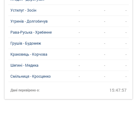
-
-
-
Устилуг - Зосін
-
-
-
Угринiв - Долгобичув
-
-
-
Рава-Руська - Хребенне
-
-
-
Грушів - Будомеж
-
-
-
Краковець - Корчова
-
-
-
Шегині - Медика
-
-
-
Смільниця - Кросценко
15:47:57
Дані перевірено о: