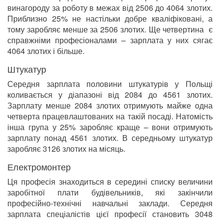
винагороду за роботу в межах від 2506 до 4064 злотих.
Приблизно 25% не настільки добре кваліфіковані, а
тому заробляє менше за 2506 злотих. Ще четвертина є
справжніми професіоналами – зарплата у них сягає
4064 злотих і більше.
Штукатур
Середня зарплата половини штукатурів у Польщі
коливається у діапазоні від 2084 до 4561 злотих.
Зарплату менше 2084 злотих отримують майже одна
четверта працевлаштованих на такій посаді. Натомість
інша група у 25% заробляє краще – вони отримують
зарплату понад 4561 злотих. В середньому штукатур
заробляє 3126 злотих на місяць.
Електромонтер
Ця професія знаходиться в середині списку величини
заробітної плати будівельників, які закінчили
професійно-технічні навчальні заклади. Середня
зарплата спеціалістів цієї професії становить 3048