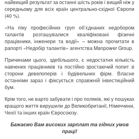
найвищий результат за останні шість років і вищий ніж у
середньому для всіх країн центрально-східної Європи
(40 %).
«На піку професійних груп об’єднаних недобором
талантів розташувалися кваліфіковані фізичні
працівники, інженери та водії» – можна прочитати в
рапорті «Недобір талантів» агентства Manpower Group.
Причинами цього, здебільшого, є недостатня кількість
навчених працівників та постійно зростаючий попит зі
сторони девелоперів і будівельних фірм. Власне
останніми зараз і фіксується справжній інвестиційний
бум.
Крім того, не варто забувати і про поляків, які у пошуках
кращого життя вирушили до Великобританії, Німеччини,
Чехії та інших країн Євросоюзу.
Бажаємо Вам високих зарплат та гідних умов
праці!