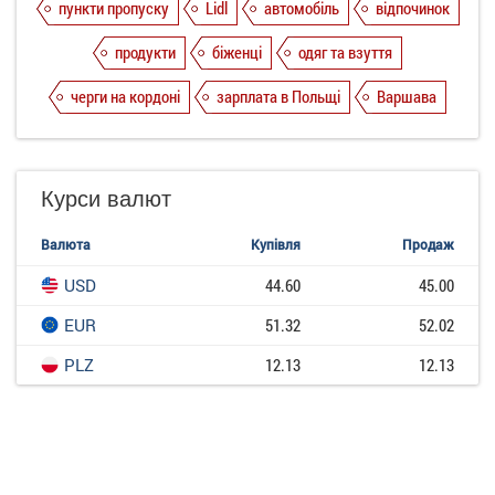
пункти пропуску
Lidl
автомобіль
відпочинок
продукти
біженці
одяг та взуття
черги на кордоні
зарплата в Польщі
Варшава
Курси валют
Валюта
Купівля
Продаж
USD
44.60
45.00
EUR
51.32
52.02
PLZ
12.13
12.13