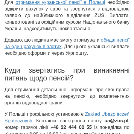
Для
отримання української пенсії в Польщі
необхідно
відкрити рахунок у євро та звернутися з відповідною
заявою до найближчого відділення ZUS. Виплати,
конвертовані за офіційним курсом Національного банку
України, надходитимуть щоквартально.
Додамо, що людина має змогу отримувати
обидві пенсії
на один рахунок в злотих
. Для цього українські виплати
необхідно оформити через Укрпошту.
Куди звертатись при виникненні
питань щодо пенсій?
Для отримання детальнішої інформації про свої права
на пенсію, необхідно звернутися до компетентних
органів відповідної країни.
У Польщі профільною установою є
Zakład Ubezpieczeń
Społecznych
. Контакти: електронна пошту
ua@zus.pl
,
номер гарячої лінії
+48 22 444 02 55
із понеділка по
п’ятницю з 8:00 до 18:00 (доступна українська мова).