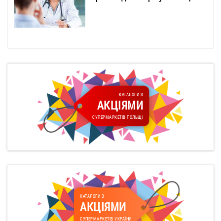
КАТАЛОГИ З
АКЦІЯМИ
СУПЕРМАРКЕТІВ ПОЛЬЩІ
КАТАЛОГИ З
АКЦІЯМИ
СУПЕРМАРКЕТІВ УКРАЇНИ