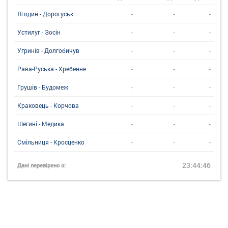
-
-
-
Ягодин - Дорогуськ
-
-
-
Устилуг - Зосін
-
-
-
Угринiв - Долгобичув
-
-
-
Рава-Руська - Хребенне
-
-
-
Грушів - Будомеж
-
-
-
Краковець - Корчова
-
-
-
Шегині - Медика
-
-
-
Смільниця - Кросценко
23:44:46
Дані перевірено о: