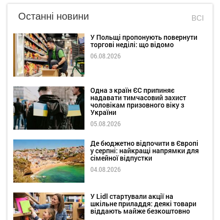
Останні новини
ВСІ
У Польщі пропонують повернути
торгові неділі: що відомо
06.08.2026
Одна з країн ЄС припиняє
надавати тимчасовий захист
чоловікам призовного віку з
України
05.08.2026
Де бюджетно відпочити в Європі
у серпні: найкращі напрямки для
сімейної відпустки
04.08.2026
У Lidl стартували акції на
шкільне приладдя: деякі товари
віддають майже безкоштовно