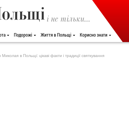
Польщі
і не тільки...
ота
Подорожі
Життя в Польщі
Корисно знати
 Миколая в Польщі: цікаві факти і традиції святкування