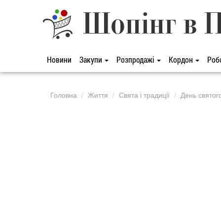
Шопінг в 
Новини
Закупи
Розпродажі
Кордон
Роб
Головна
Життя
Свята і традиції
День святого