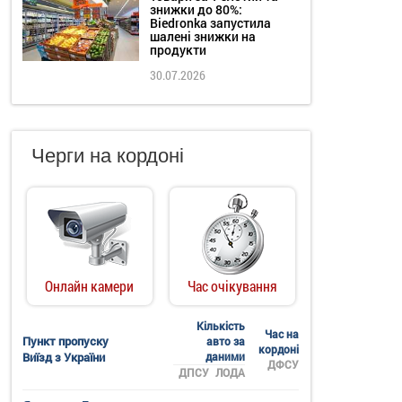
знижки до 80%:
Biedronka запустила
шалені знижки на
продукти
30.07.2026
Черги на кордоні
Онлайн камери
Час очікування
Кількість
Час на
Пункт пропуску
авто за
кордоні
Виїзд з України
даними
ДФСУ
ДПСУ
ЛОДА