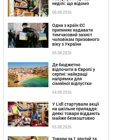
неділі: що відомо
06.08.2026
Одна з країн ЄС
припиняє надавати
тимчасовий захист
чоловікам призовного
віку з України
05.08.2026
Де бюджетно
відпочити в Європі у
серпні: найкращі
напрямки для
сімейної відпустки
04.08.2026
У Lidl стартували акції
на шкільне приладдя:
деякі товари віддають
майже безкоштовно
03.08.2026
Товари за 1 злотий та