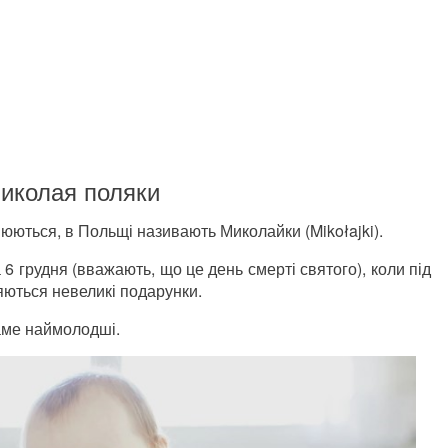
Миколая поляки
юються, в Польщі називають Миколайки (Mikołajki).
 6 грудня (вважають, що це день смерті святого), коли під
ляються невеликі подарунки.
аме наймолодші.