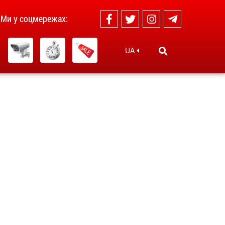
Ми у соцмережах:
UA