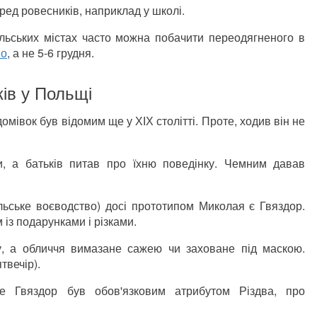
ед ровесників, наприклад у школі.
ольських містах часто можна побачити переодягненого в
во
, а не 5-6 грудня.
ів у Польщі
мівок був відомим ще у ХІХ столітті. Проте, ходив він не
, а батьків питав про їхню поведінку. Чемним давав
ьське воєводство) досі прототипом Миколая є Гвяздор.
 із подарунками і різками.
у, а обличчя вимазане сажею чи заховане під маскою.
твечір).
е Гвяздор був обов'язковим атрибутом Різдва, про