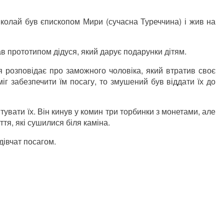
иколай був єпископом Мири (сучасна Туреччина) і жив на
ав прототипом дідуся, який дарує подарунки дітям.
 розповідає про заможного чоловіка, який втратив своє
міг забезпечити їм посагу, то змушений був віддати їх до
тувати їх. Він кинув у комин три торбинки з монетами, але
ття, які сушилися біля каміна.
дівчат посагом.