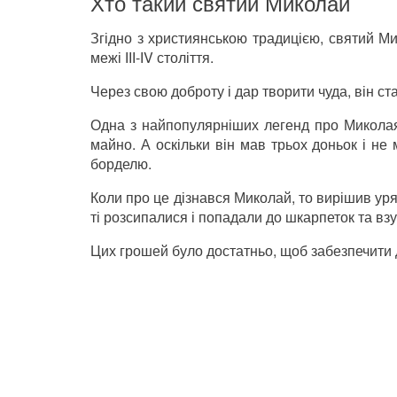
Хто такий святий Миколай
Згідно з християнською традицією, святий М
межі ІІІ-ІV століття.
Через свою доброту і дар творити чуда, він ст
Одна з найпопулярніших легенд про Миколая
майно. А оскільки він мав трьох доньок і не 
борделю.
Коли про це дізнався Миколай, то вирішив уря
ті розсипалися і попадали до шкарпеток та взу
Цих грошей було достатньо, щоб забезпечити 