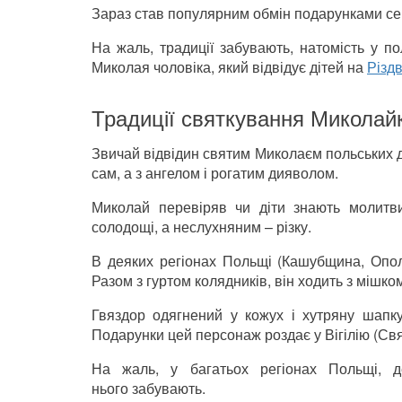
Зараз став популярним обмін подарунками сер
На жаль, традиції забувають, натомість у п
Миколая чоловіка, який відвідує дітей на
Різд
Традиції святкування Миколайк
Звичай відвідин святим Миколаєм польських до
сам, а з ангелом і рогатим дияволом.
Миколай перевіряв чи діти знають молитви
солодощі, а неслухняним – різку.
В деяких регіонах Польщі (Кашубщина, Опол
Разом з гуртом колядників, він ходить з мішком
Гвяздор одягнений у кожух і хутряну шапк
Подарунки цей персонаж роздає у Вігілію (Свя
На жаль, у багатьох регіонах Польщі, д
нього забувають.