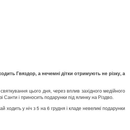
ходить Гвяздор, а нечемні дітки отримують не різку, а
святкування цього дня, через вплив західного медійного
зі Санти і приносить подарунки під ялинку на Різдво.
й ходить у ніч з 5 на 6 грудня і кладе невеликі подарунки