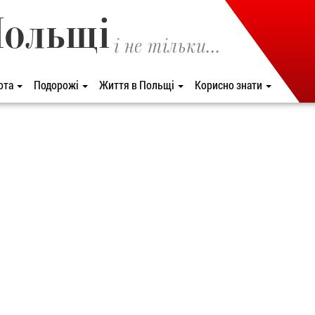
Польщі
і не тільки...
ота
Подорожі
Життя в Польщі
Корисно знати