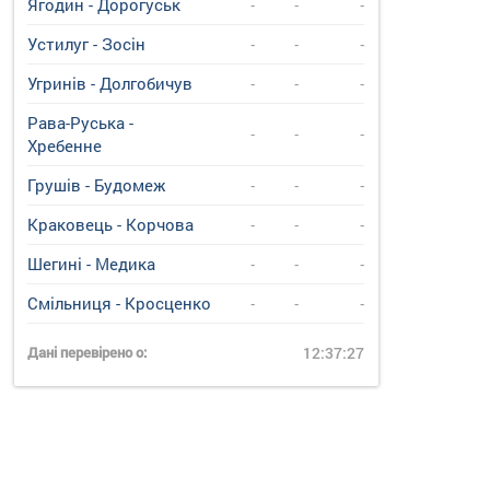
Ягодин - Дорогуськ
-
-
-
Устилуг - Зосін
-
-
-
Угринiв - Долгобичув
-
-
-
Рава-Руська -
-
-
-
Хребенне
Грушів - Будомеж
-
-
-
Краковець - Корчова
-
-
-
Шегині - Медика
-
-
-
Смільниця - Кросценко
-
-
-
Дані перевірено о:
12:37:27