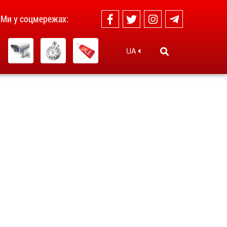
Ми у соцмережах:
UA