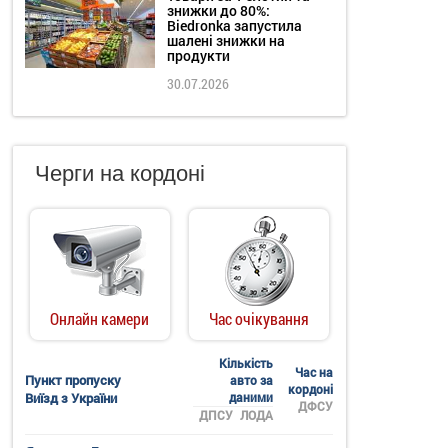
знижки до 80%:
Biedronka запустила
шалені знижки на
продукти
30.07.2026
Черги на кордоні
Онлайн камери
Час очікування
Кількість
Час на
Пункт пропуску
авто за
кордоні
Виїзд з України
даними
ДФСУ
ДПСУ
ЛОДА