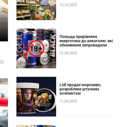
10.10.2023
Польща прирівняла
енергетики до алкоголю: які
обмеження запровадили
25.08.2023
23
Lidl продає морозиво,
розроблене штучним
інтелектом
11.08.2023