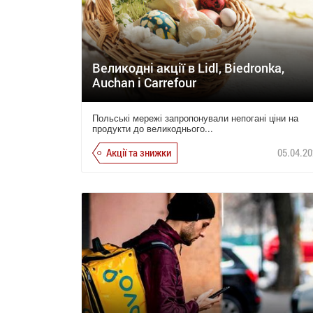
Великодні акції в Lidl, Biedronka,
Auchan і Carrefour
Польські мережі запропонували непогані ціни на
продукти до великоднього...
Акції та знижки
05.04.20