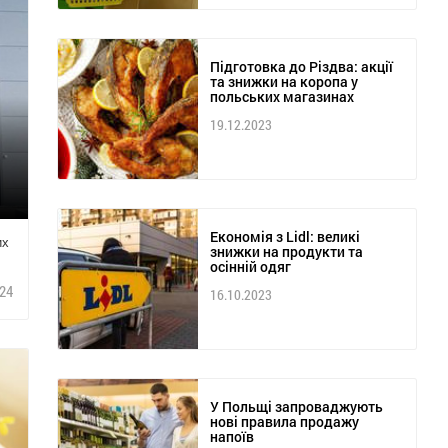
Підготовка до Різдва: акції
та знижки на коропа у
польських магазинах
19.12.2023
Економія з Lidl: великі
их
знижки на продукти та
осінній одяг
24
16.10.2023
У Польщі запроваджують
нові правила продажу
напоїв