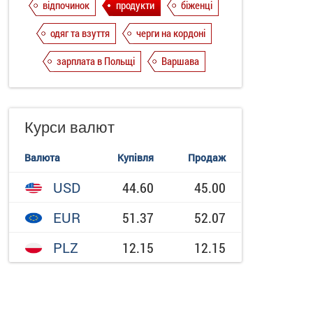
відпочинок
продукти
біженці
одяг та взуття
черги на кордоні
зарплата в Польщі
Варшава
Курси валют
Валюта
Купівля
Продаж
USD
44.60
45.00
EUR
51.37
52.07
PLZ
12.15
12.15