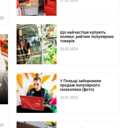
27.02.2024
26
Що найчастіше купують
поляки: рейтинг популярних
товарів
26.02.2024
У Польщі заборонили
я
продаж популярного
смаколика (фото)
26.01.2024
25