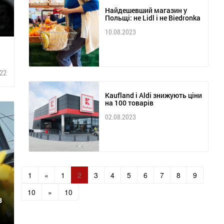
Найдешевший магазин у
Польщі: не Lidl і не Biedronka
10.08.2023
22
Kaufland і Aldi знижують ціни
на 100 товарів
02.08.2023
1
«
1
2
3
4
5
6
7
8
9
10
»
10
з