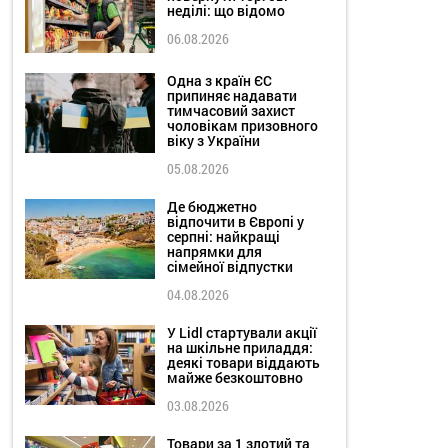
неділі: що відомо
06.08.2026
Одна з країн ЄС
припиняє надавати
тимчасовий захист
чоловікам призовного
віку з України
05.08.2026
Де бюджетно
відпочити в Європі у
серпні: найкращі
напрямки для
сімейної відпустки
04.08.2026
У Lidl стартували акції
на шкільне приладдя:
деякі товари віддають
майже безкоштовно
03.08.2026
Товари за 1 злотий та