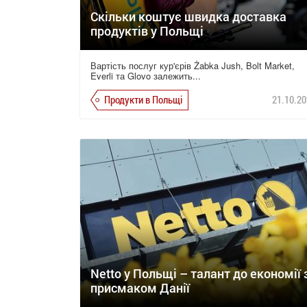
Скільки коштує швидка доставка
продуктів у Польщі
Вартість послуг кур'єрів Żabka Jush, Bolt Market,
Everli та Glovo залежить...
Продукти в Польщі
21.10.20
Netto у Польщі – талант до економії 
присмаком Данії