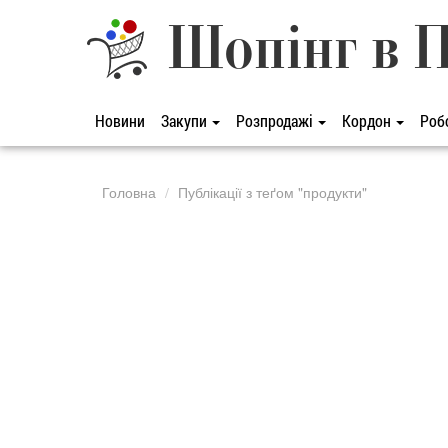
Шопінг в 
Новини
Закупи
Розпродажі
Кордон
Роб
Головна
Публікації з теґом "продукти"