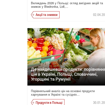
Великдень 2026 у Польщі: огляд вигідних акцій та
знижок у Biedronka, Lidl,...
Акції та знижки
02.04.20
Де найдешевші продукти: порівнянн
цін в Україні, Польщі, Словаччині,
Угорщині та Румунії
Порівняльний аналіз цін на основні продукти
харчування в Україні та сусідніх...
Продукти в Польщі
30.01.20