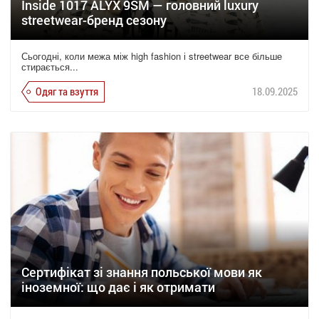
Inside 1017 ALYX 9SM — головний luxury
streetwear-бренд сезону
Сьогодні, коли межа між high fashion і streetwear все більше
стирається...
Одяг та взуття
18.09.2025
Сертифікат зі знання польської мови як
іноземної: що дає і як отримати