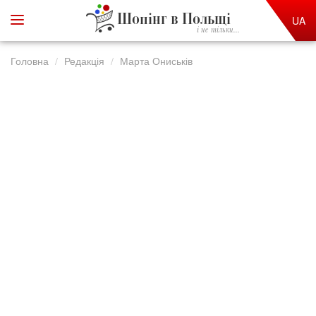
Шопінг в Польщі
UA
і не тільки...
Головна
Редакція
Марта Ониськів