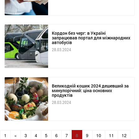
Кордон без черг: в Україні
запрацював портал для міжнародних
автобусів
28.03.2024
Великодній кошик 2024 дешевший за
минулорічний: ціна основних
продуктів
28.03.2024
1
«
3
4
5
6
7
8
9
10
11
12