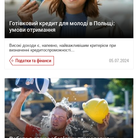
Готівковий кредит для молоді в Польщі:
умови отримання
Високі доходи є, напевно, найважливішим критерієм при
визначенні кредитоспроможності...
Податки та фінанси
05.07.2024