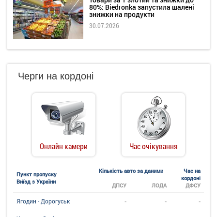
80%: Biedronka запустила шалені
знижки на продукти
30.07.2026
Черги на кордоні
Онлайн камери
Час очікування
Кількість авто за даними
Час на
Пункт пропуску
кордоні
Виїзд з України
ДПСУ
ЛОДА
ДФСУ
-
-
-
Ягодин - Дорогуськ