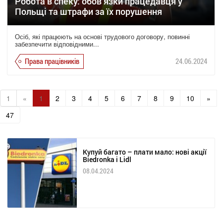
Робота в спеку: обов’язки працедавця у
Польщі та штрафи за їх порушення
Осіб, які працюють на основі трудового договору, повинні
забезпечити відповідними...
Права працівників
24.06.2024
1
«
1
2
3
4
5
6
7
8
9
10
»
47
Купуй багато – плати мало: нові акції
Biedronka і Lidl
08.04.2024