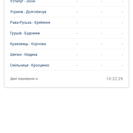
-
-
-
Устилуг - Зосін
-
-
-
Угринiв - Долгобичув
-
-
-
Рава-Руська - Хребенне
-
-
-
Грушів - Будомеж
-
-
-
Краковець - Корчова
-
-
-
Шегині - Медика
-
-
-
Смільниця - Кросценко
10:22:29
Дані перевірено о: