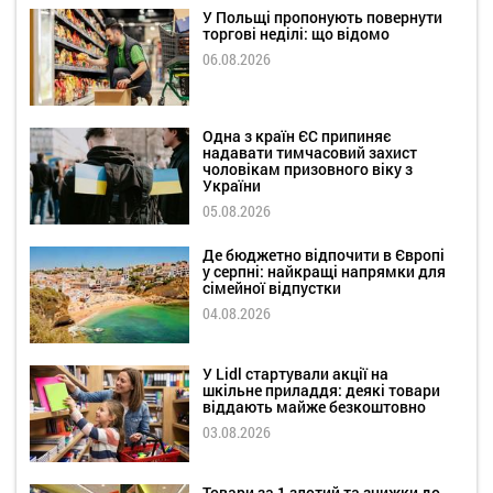
У Польщі пропонують повернути
торгові неділі: що відомо
06.08.2026
Одна з країн ЄС припиняє
надавати тимчасовий захист
чоловікам призовного віку з
України
05.08.2026
Де бюджетно відпочити в Європі
у серпні: найкращі напрямки для
сімейної відпустки
04.08.2026
У Lidl стартували акції на
шкільне приладдя: деякі товари
віддають майже безкоштовно
03.08.2026
Товари за 1 злотий та знижки до