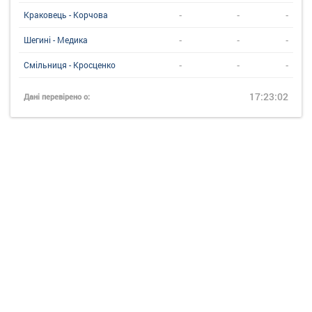
-
-
-
Краковець - Корчова
-
-
-
Шегині - Медика
-
-
-
Смільниця - Кросценко
17:23:02
Дані перевірено о: