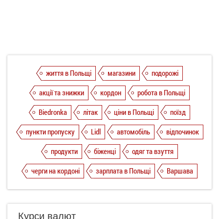
життя в Польщі
магазини
подорожі
акції та знижки
кордон
робота в Польщі
Biedronka
літак
ціни в Польщі
поїзд
пункти пропуску
Lidl
автомобіль
відпочинок
продукти
біженці
одяг та взуття
черги на кордоні
зарплата в Польщі
Варшава
Курси валют