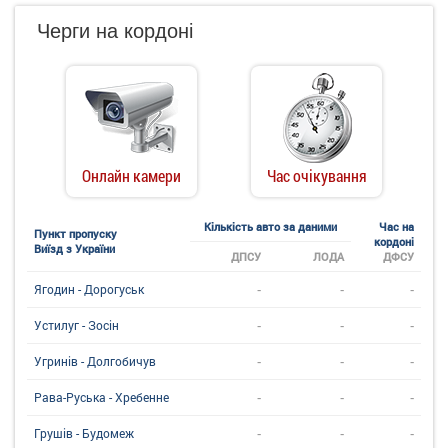
Черги на кордоні
Онлайн камери
Час очікування
Кількість авто за даними
Час на
Пункт пропуску
кордоні
Виїзд з України
ДПСУ
ЛОДА
ДФСУ
-
-
-
Ягодин - Дорогуськ
-
-
-
Устилуг - Зосін
-
-
-
Угринiв - Долгобичув
-
-
-
Рава-Руська - Хребенне
-
-
-
Грушів - Будомеж