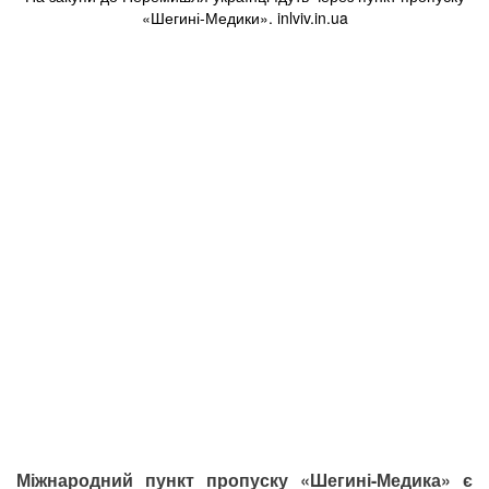
«Шегині-Медики». inlviv.in.ua
Міжнародний пункт пропуску «Шегині-Медика» є