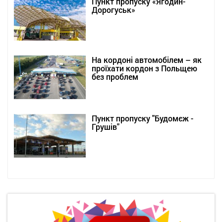
Пункт пропуску «Ягодин-
Дорогуськ»
На кордоні автомобілем – як
проїхати кордон з Польщею
без проблем
Пункт пропуску "Будомєж -
Грушів"