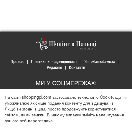
Шопінг в Польщі
і не тільки...
Про нас
Політика конфіденційності
Dla reklamodawców
Редакція
Контакти
МИ У СОЦМЕРЕЖАХ:
×
На сайті shoppingpl.com застосовано технологію Cookie, що
уможливлює якісніше подання контенту для відвідувачів.
Якщо ви згодні з цим, просто продовжуйте користуватися
сайтом, як ви звикли. В іншому випадку змініть налаштування
© 2026 Закупи в Польщі. Developed by
Realnet.cf
.
Depositphotos
Використання матеріалів допускається лише за наявності активного
вашого веб-переглядача.
гіперпосилання на сайт
shoppingpl.com