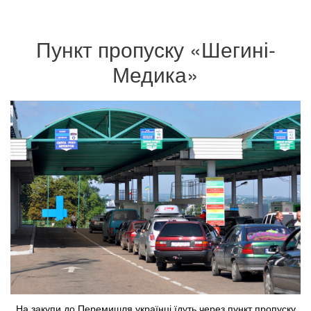
Пункт пропуску «Шегині-
Медика»
На закупи до Перемишля українці їдуть через пункт пропуску