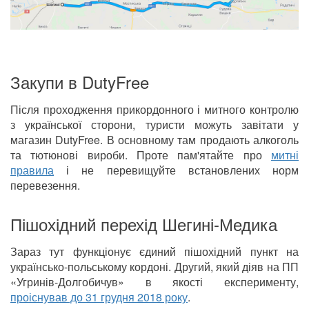
Закупи в DutyFree
Після проходження прикордонного і митного контролю
з української сторони, туристи можуть завітати у
магазин DutyFree. В основному там продають алкоголь
та тютюнові вироби. Проте пам'ятайте про
митні
правила
і не перевищуйте встановлених норм
перевезення.
Пішохідний перехід Шегині-Медика
Зараз тут функціонує єдиний пішохідний пункт на
українсько-польському кордоні. Другий, який діяв на ПП
«Угринів-Долгобичув» в якості експерименту,
проіснував до 31 грудня 2018 року
.