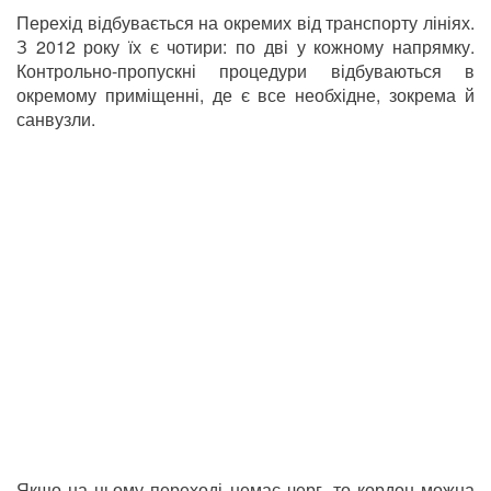
Перехід відбувається на окремих від транспорту лініях.
З 2012 року їх є чотири: по дві у кожному напрямку.
Контрольно-пропускні процедури відбуваються в
окремому приміщенні, де є все необхідне, зокрема й
санвузли.
Якщо на цьому переході немає черг, то кордон можна