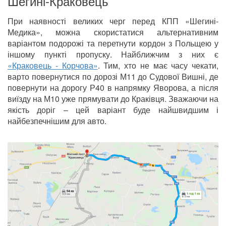
Шегині-Краковець
При наявності великих черг перед КПП «Шегині-
Медика», можна скористатися альтернативним
варіантом подорожі та перетнути кордон з Польщею у
іншому пункті пропуску. Найближчим з них є
«
Краковець - Корчова
»
. Тим, хто не має часу чекати,
варто повернутися по дорозі М11 до Судової Вишні, де
повернути на дорогу Р40 в напрямку Яворова, а після
виїзду на М10 уже прямувати до Краківця. Зважаючи на
якість доріг – цей варіант буде найшвидшим і
найбезпечнішим для авто.