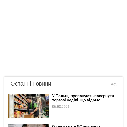
Останні новини
ВСІ
У Польщі пропонують повернути
торгові неділі: що відомо
06.08.2026
Одна з країн ЄС припиняє