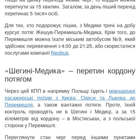
перетнути за 15 хвилин. Загалом, за день піший перехід
перетинає 5 тисяч осіб.
Для тих, хто подорожує пішки, з Медики тричі на добу
курсує потяг Жешув-Перемишль-Медика. Крім того, до
Перемишля можна їхати міським автобусом №9, який
здійснює перевезення з 4:00 до 21:25, або скористатися
послугами компанії
Neobus
.
«Шегині-Медика» – перетин кордону
потягом
Через цей КПП в напрямку Польщі їздять і
міжнародні
пасажирські поїзди з Києва, Одеси та Львова до
Перемишля
, а також вантажні потяги. Проте, їхній
контроль проводять не в Шегині і Медиці, а за 15
кілометрів від кордону – в Мостиськах, а з польської
сторони у Перемишлі.
Переглянути стан черг перед іншими пунктами