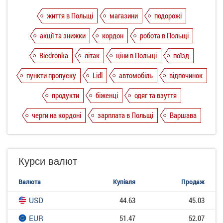
життя в Польщі
магазини
подорожі
акції та знижки
кордон
робота в Польщі
Biedronka
літак
ціни в Польщі
поїзд
пункти пропуску
Lidl
автомобіль
відпочинок
продукти
біженці
одяг та взуття
черги на кордоні
зарплата в Польщі
Варшава
Курси валют
Валюта
Купівля
Продаж
USD
44.63
45.03
EUR
51.47
52.07