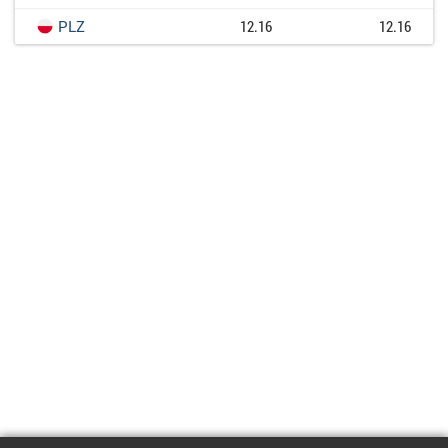
PLZ
12.16
12.16