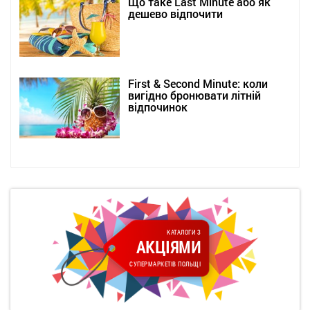
Що таке Last Minute або як
дешево відпочити
First & Second Minute: коли
вигідно бронювати літній
відпочинок
КАТАЛОГИ З
АКЦІЯМИ
СУПЕРМАРКЕТІВ ПОЛЬЩІ