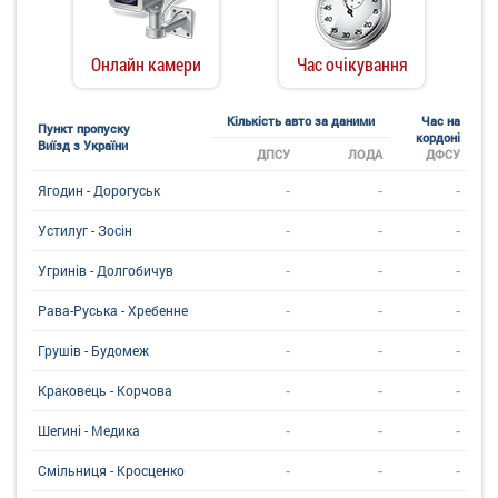
Онлайн камери
Час очікування
Кількість авто за даними
Час на
Пункт пропуску
кордоні
Виїзд з України
ДПСУ
ЛОДА
ДФСУ
-
-
-
Ягодин - Дорогуськ
-
-
-
Устилуг - Зосін
-
-
-
Угринiв - Долгобичув
-
-
-
Рава-Руська - Хребенне
-
-
-
Грушів - Будомеж
-
-
-
Краковець - Корчова
-
-
-
Шегині - Медика
-
-
-
Смільниця - Кросценко