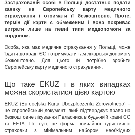
Застрахованій особі в Польщі достатньо подати
заявку на Європейську карту медичного
страхування і отримати її безкоштовно. Проте,
термін дії карти є обмеженим і вона покриває
витрати лише на певні типи меддопомоги за
кордоном.
Особа, яка має медичне страхування у Польщі, може
їздити до країн ЄС і отримувати там лікарську допомогу
безкоштовно. Для цього їй потрібно зробити
Європейську карту медичного страхування.
Що таке EKUZ і в яких випадках
можна скористатися цією картою
EKUZ (Europejska Karta Ubezpieczenia Zdrowotnego) –
це європейський документ, який підтверджує право на
безкоштовне лікування її власника в будь-якій країні ЄС
та EFTA. По суті, це форма звичайної туристичної
страховки з мінімальним набором необхідних