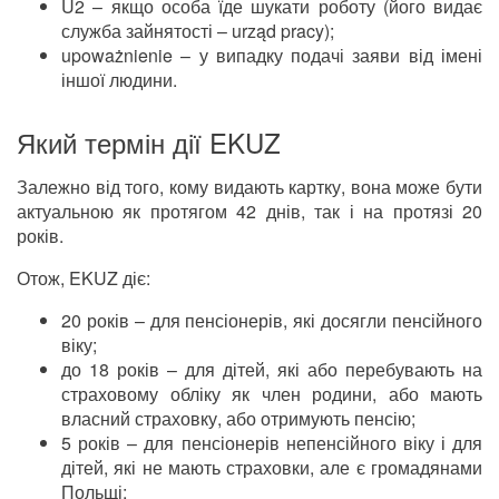
U2 – якщо особа їде шукати роботу (його видає
служба зайнятості – urząd pracy);
upoważnienie – у випадку подачі заяви від імені
іншої людини.
Який термін дії EKUZ
Залежно від того, кому видають картку, вона може бути
актуальною як протягом 42 днів, так і на протязі 20
років.
Отож, EKUZ діє:
20 років – для пенсіонерів, які досягли пенсійного
віку;
до 18 років – для дітей, які або перебувають на
страховому обліку як член родини, або мають
власний страховку, або отримують пенсію;
5 років – для пенсіонерів непенсійного віку і для
дітей, які не мають страховки, але є громадянами
Польщі;