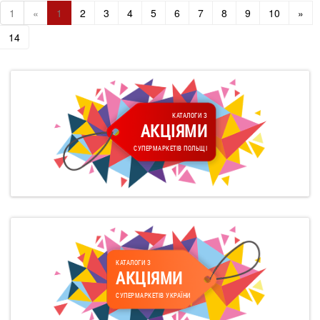
1
«
1
2
3
4
5
6
7
8
9
10
»
14
КАТАЛОГИ З
АКЦІЯМИ
СУПЕРМАРКЕТІВ ПОЛЬЩІ
КАТАЛОГИ З
АКЦІЯМИ
СУПЕРМАРКЕТІВ УКРАЇНИ