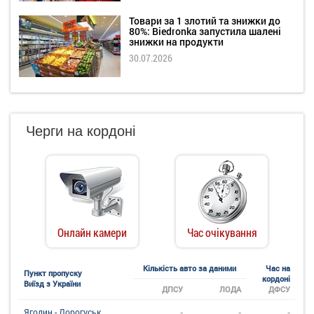
Товари за 1 злотий та знижки до
80%: Biedronka запустила шалені
знижки на продукти
30.07.2026
Черги на кордоні
Онлайн камери
Час очікування
Кількість авто за даними
Час на
Пункт пропуску
кордоні
Виїзд з України
ДПСУ
ЛОДА
ДФСУ
-
-
-
Ягодин - Дорогуськ