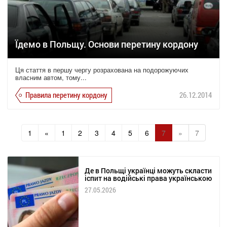
Їдемо в Польщу. Основи перетину кордону
Ця стаття в першу чергу розрахована на подорожуючих
власним автом, тому...
Правила перетину кордону
26.12.2014
1
«
1
2
3
4
5
6
7
»
7
Де в Польщі українці можуть скласти
іспит на водійські права українською
27.05.2026