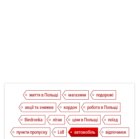
життя в Польщі
магазини
подорожі
акції та знижки
кордон
робота в Польщі
Biedronka
літак
ціни в Польщі
поїзд
пункти пропуску
Lidl
автомобіль
відпочинок