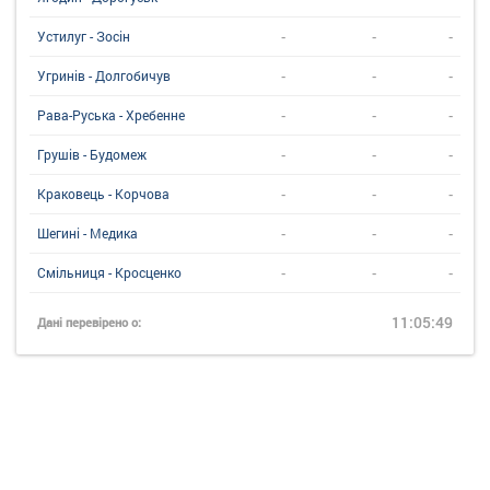
-
-
-
Устилуг - Зосін
-
-
-
Угринiв - Долгобичув
-
-
-
Рава-Руська - Хребенне
-
-
-
Грушів - Будомеж
-
-
-
Краковець - Корчова
-
-
-
Шегині - Медика
-
-
-
Смільниця - Кросценко
11:05:49
Дані перевірено о: