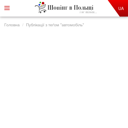
Шопінг в Польщі
UA
і не тільки...
Головна
Публікації з теґом "автомобіль"