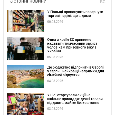
Останні новини
ВСІ
У Польщі пропонують повернути
торгові неділі: що відомо
06.08.2026
Одна з країн ЄС припиняє
надавати тимчасовий захист
чоловікам призовного віку з
України
05.08.2026
Де бюджетно відпочити в Європі
у серпні: найкращі напрямки для
сімейної відпустки
04.08.2026
У Lidl стартували акції на
шкільне приладдя: деякі товари
віддають майже безкоштовно
03.08.2026