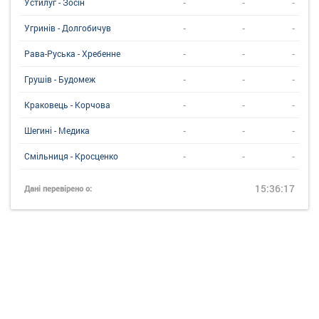
-
-
-
Устилуг - Зосін
-
-
-
Угринiв - Долгобичув
-
-
-
Рава-Руська - Хребенне
-
-
-
Грушів - Будомеж
-
-
-
Краковець - Корчова
-
-
-
Шегині - Медика
-
-
-
Смільниця - Кросценко
15:36:17
Дані перевірено о: