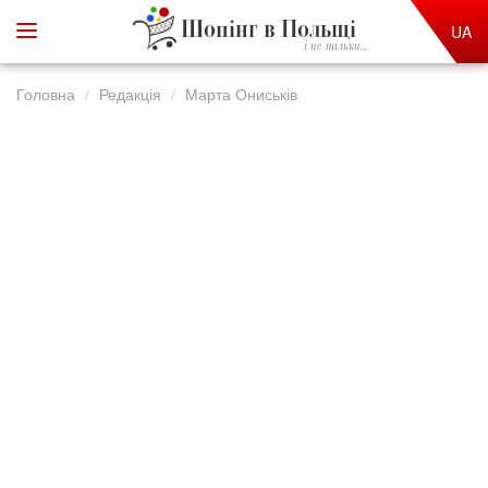
Шопінг в Польщі
UA
і не тільки...
Головна
Редакція
Марта Ониськів