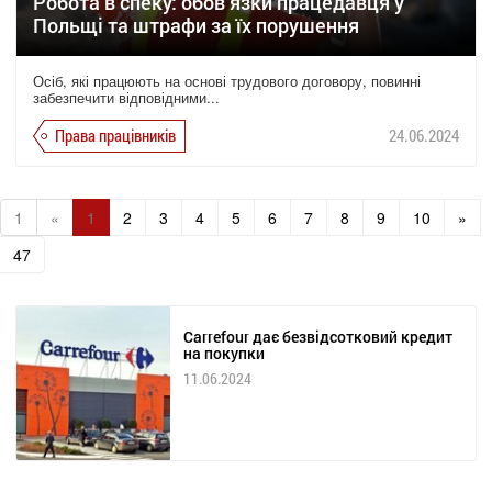
Робота в спеку: обов’язки працедавця у
Польщі та штрафи за їх порушення
Осіб, які працюють на основі трудового договору, повинні
забезпечити відповідними...
Права працівників
24.06.2024
1
«
1
2
3
4
5
6
7
8
9
10
»
47
Carrefour дає безвідсотковий кредит
на покупки
11.06.2024