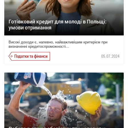
Готівковий кредит для молоді в Польщі:
умови отримання
Високі доходи є, напевно, найважливішим критерієм при
визначенні кредитоспроможності...
Податки та фінанси
05.07.2024