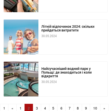
Літній відпочинок 2024: скільки
прийдеться витратити
30.05.2024
Найсучасніший водний парк у
Польщі: де знаходиться і коли
відкриття
30.05.2024
1
«
1
2
3
4
5
6
7
8
9
10
»