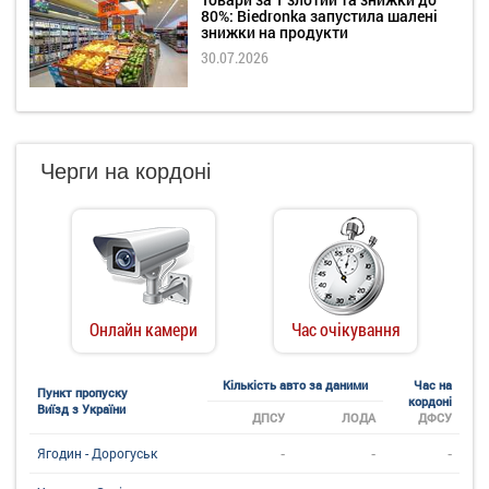
80%: Biedronka запустила шалені
знижки на продукти
30.07.2026
Черги на кордоні
Онлайн камери
Час очікування
Кількість авто за даними
Час на
Пункт пропуску
кордоні
Виїзд з України
ДПСУ
ЛОДА
ДФСУ
-
-
-
Ягодин - Дорогуськ