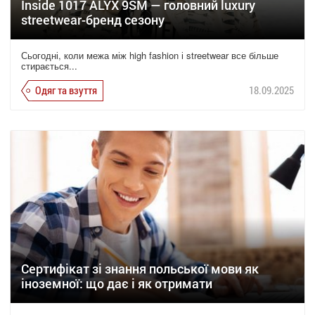
Inside 1017 ALYX 9SM — головний luxury
streetwear-бренд сезону
Сьогодні, коли межа між high fashion і streetwear все більше
стирається...
Одяг та взуття
18.09.2025
Сертифікат зі знання польської мови як
іноземної: що дає і як отримати