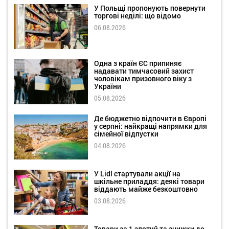
У Польщі пропонують повернути
торгові неділі: що відомо
06.08.2026
Одна з країн ЄС припиняє
надавати тимчасовий захист
чоловікам призовного віку з
України
05.08.2026
Де бюджетно відпочити в Європі
у серпні: найкращі напрямки для
сімейної відпустки
04.08.2026
У Lidl стартували акції на
шкільне приладдя: деякі товари
віддають майже безкоштовно
03.08.2026
Товари за 1 злотий та знижки до